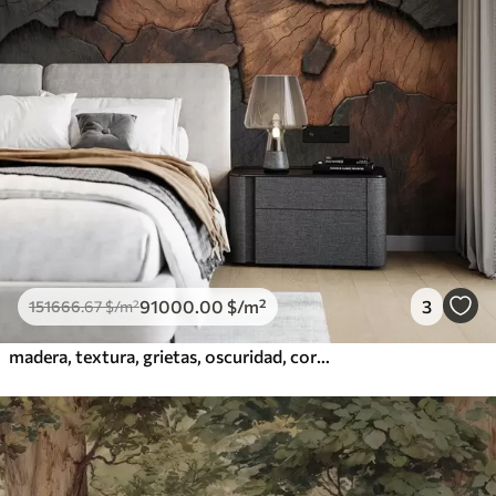
91000
.00
$
/m²
3
151666
.67
$
/m²
madera, textura, grietas, oscuridad, corteza, superficie