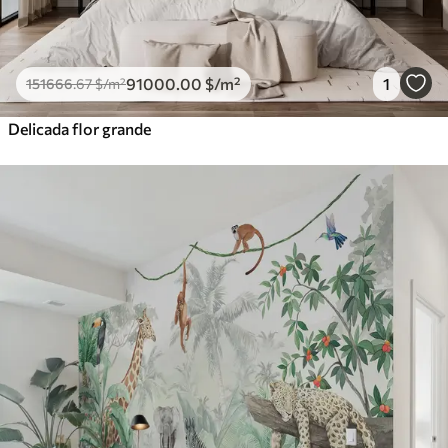
91000
.00
$
/m²
1
151666
.67
$
/m²
Delicada flor grande