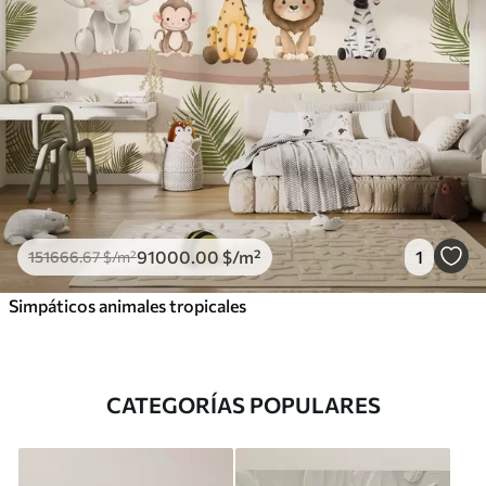
91000
.00
$
/m²
1
151666
.67
$
/m²
Simpáticos animales tropicales
CATEGORÍAS POPULARES