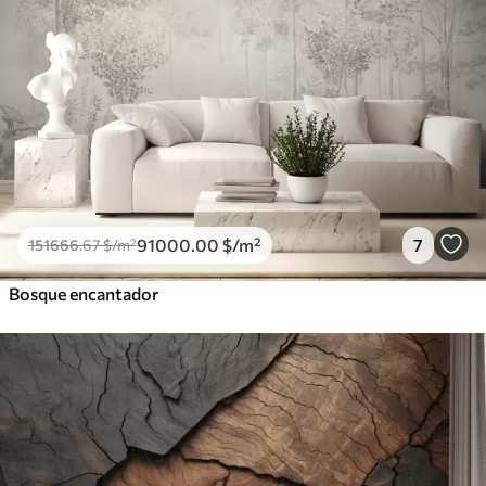
91000
.00
$
/m²
7
151666
.67
$
/m²
Bosque encantador