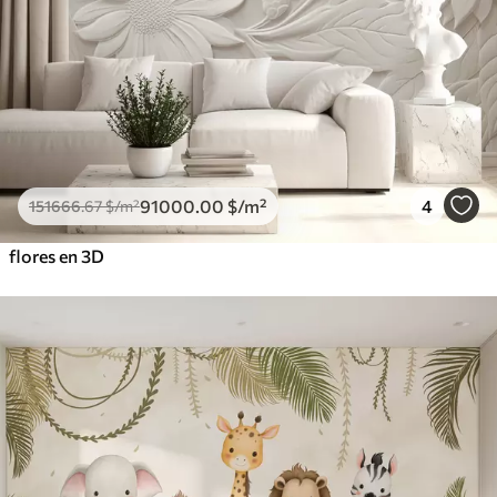
91000
.00
$
/m²
4
151666
.67
$
/m²
flores en 3D