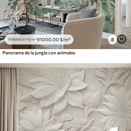
91000
.00
$
/m²
8
151666
.67
$
/m²
Panorama de la jungla con animales