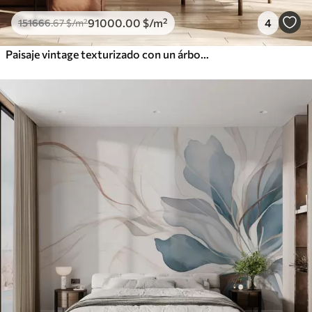
91000
.00
$
/m²
4
151666
.67
$
/m²
Paisaje vintage texturizado con un árbol cerca de un río y un cielo nublado, arte de la naturaleza en tonos sepia