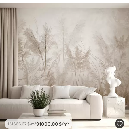
91000
.00
$
/m²
151666
.67
$
/m²