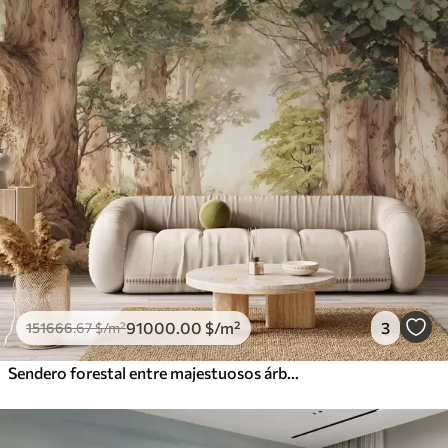
91000
.00
$
/m²
3
151666
.67
$
/m²
Sendero forestal entre majestuosos árboles en estilo acuarela