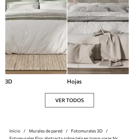
3D
Hojas
VER TODOS
Inicio
Murales de pared
Fotomurales 3D
Fotomurales Flor abstracta sobre tela en tonos rosas Nr.