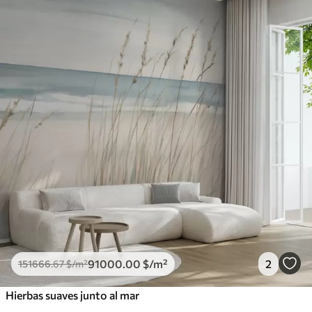
91000
.00
$
/m²
2
151666
.67
$
/m²
Hierbas suaves junto al mar