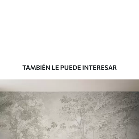
Materiales disponibles
Estándar
151666
.67
91000
.00
$
/m²
Premium
181666
.67
109000
.00
$
/m²
TAMBIÉN LE PUEDE INTERESAR
Vinilo Premium
199833
.33
119900
.00
$
/m²