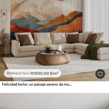
91000
.00
$
/m²
151666
.67
$
/m²
Felicidad boho: un paisaje sereno de montañas, árboles y sol