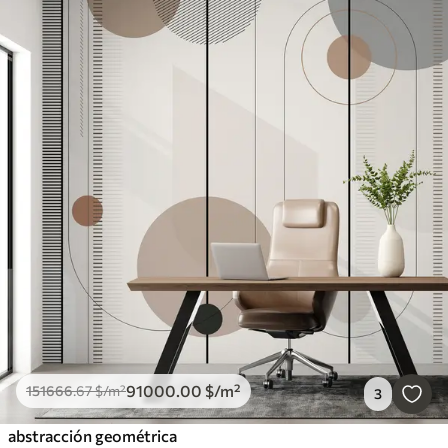
91000
.00
$
/m²
151666
.67
$
/m²
3
abstracción geométrica