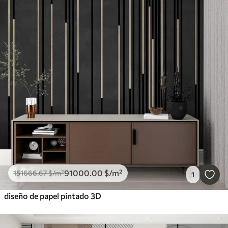
91000
.00
$
/m²
151666
.67
$
/m²
1
diseño de papel pintado 3D