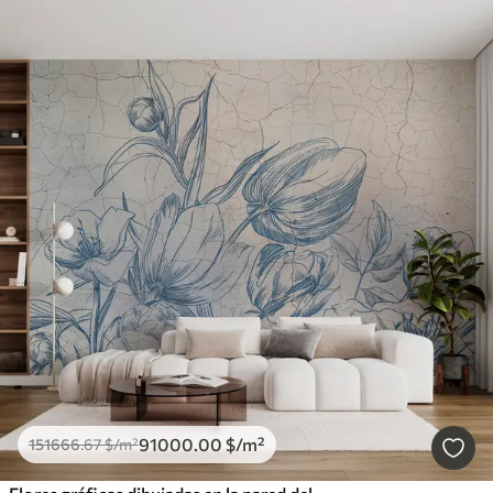
91000
.00
$
/m²
151666
.67
$
/m²