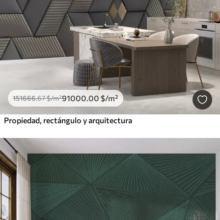
91000
.00
$
/m²
151666
.67
$
/m²
Propiedad, rectángulo y arquitectura