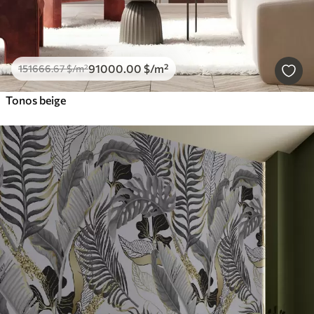
91000
.00
$
/m²
151666
.67
$
/m²
Tonos beige