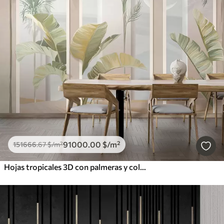
91000
.00
$
/m²
151666
.67
$
/m²
Hojas tropicales 3D con palmeras y columnas