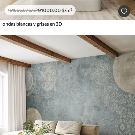
91000
.00
$
/m²
151666
.67
$
/m²
ondas blancas y grises en 3D