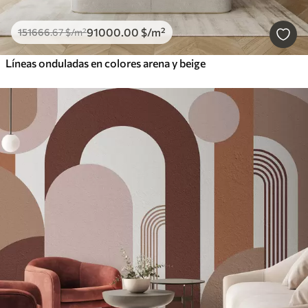
91000
.00
$
/m²
151666
.67
$
/m²
Líneas onduladas en colores arena y beige