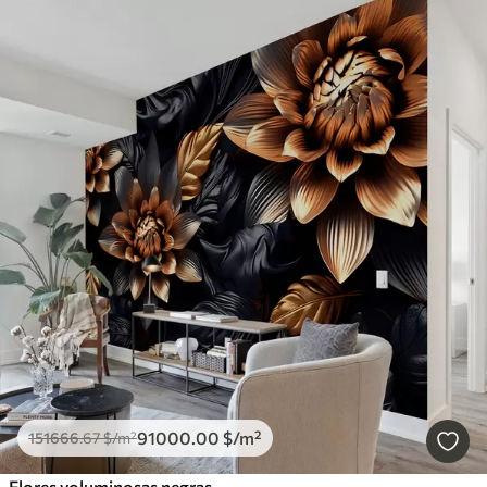
91000
.00
$
/m²
151666
.67
$
/m²
Flores voluminosas negras