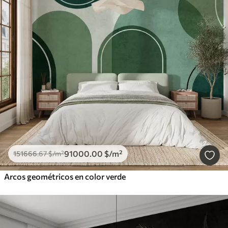
91000
.00
$
/m²
151666
.67
$
/m²
Arcos geométricos en color verde