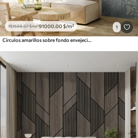
91000
.00
$
/m²
151666
.67
$
/m²
1
Círculos amarillos sobre fondo envejecido