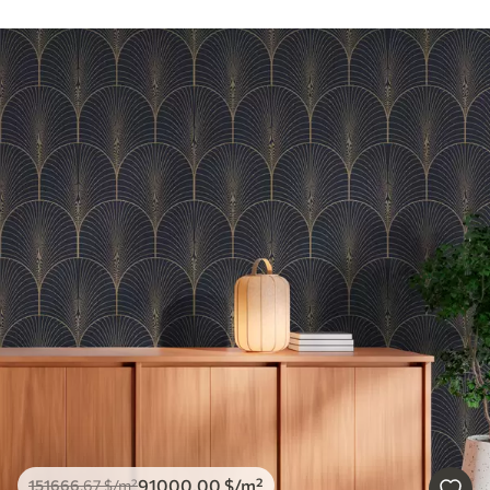
91000
.00
$
/m²
151666
.67
$
/m²