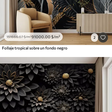
91000
.00
$
/m²
151666
.67
$
/m²
2
Follaje tropical sobre un fondo negro