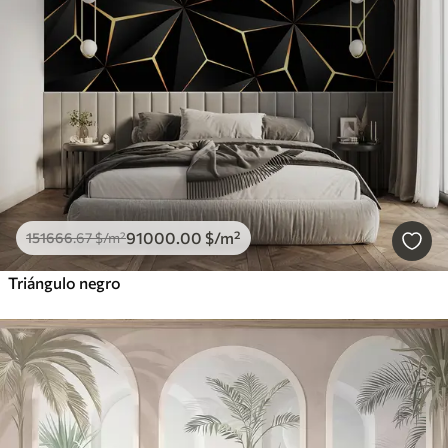
91000
.00
$
/m²
151666
.67
$
/m²
Triángulo negro