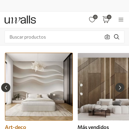
0
0
Art-deco
Más vendidos