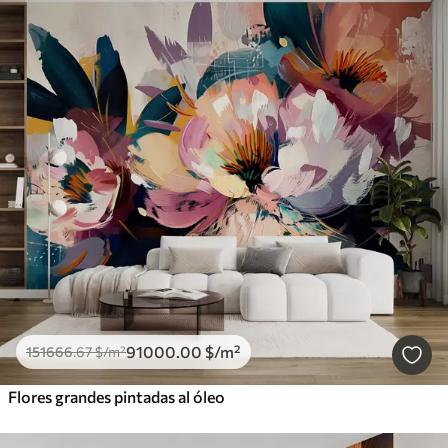
91000
.00
$
/m²
151666
.67
$
/m²
Flores grandes pintadas al óleo