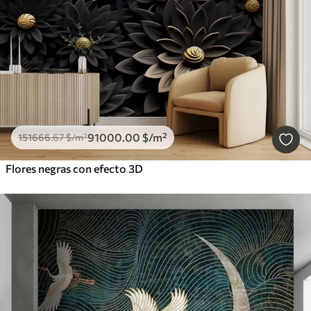
91000
.00
$
/m²
151666
.67
$
/m²
Flores negras con efecto 3D