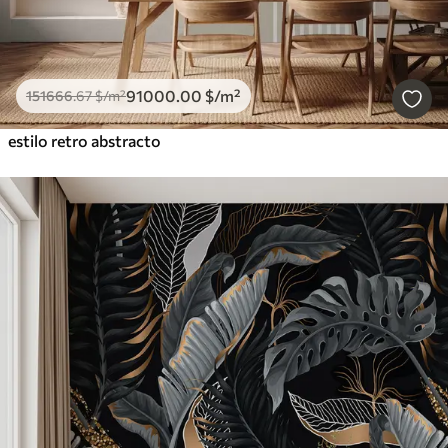
91000
.00
$
/m²
151666
.67
$
/m²
estilo retro abstracto