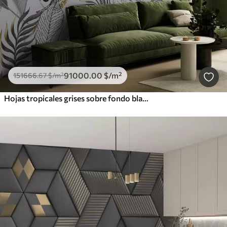
91000
.00
$
/m²
151666
.67
$
/m²
Hojas tropicales grises sobre fondo blanco