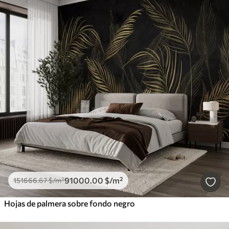
91000
.00
$
/m²
151666
.67
$
/m²
Hojas de palmera sobre fondo negro