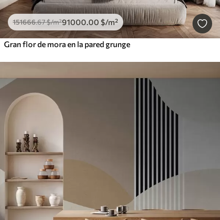
91000
.00
$
/m²
151666
.67
$
/m²
Gran flor de mora en la pared grunge