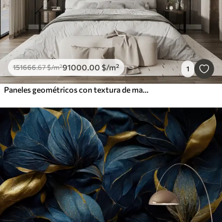
91000
.00
$
/m²
151666
.67
$
/m²
1
Paneles geométricos con textura de madera