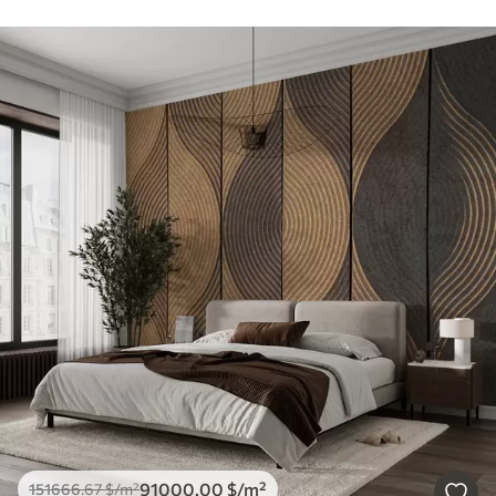
91000
.00
$
/m²
151666
.67
$
/m²