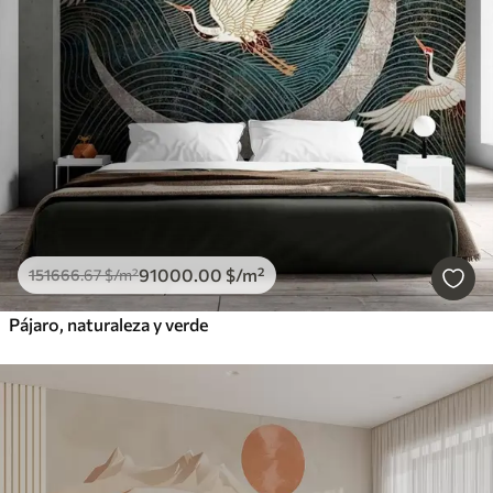
91000
.00
$
/m²
151666
.67
$
/m²
Pájaro, naturaleza y verde