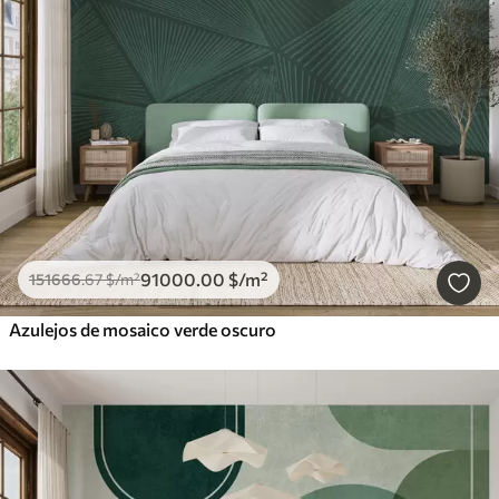
91000
.00
$
/m²
151666
.67
$
/m²
Azulejos de mosaico verde oscuro