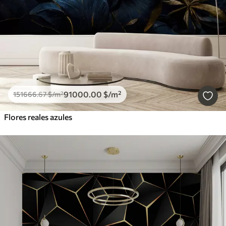
91000
.00
$
/m²
151666
.67
$
/m²
Flores reales azules