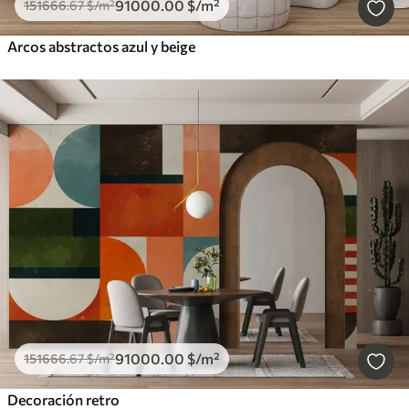
91000
.00
$
/m²
151666
.67
$
/m²
Arcos abstractos azul y beige
91000
.00
$
/m²
151666
.67
$
/m²
Decoración retro