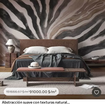
91000
.00
$
/m²
151666
.67
$
/m²
Abstracción suave con texturas naturales en tonos neutros