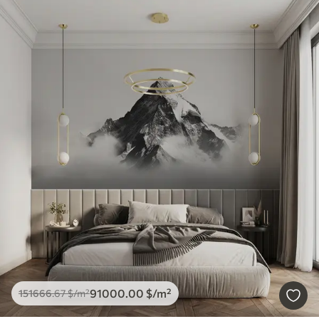
91000
.00
$
/m²
151666
.67
$
/m²