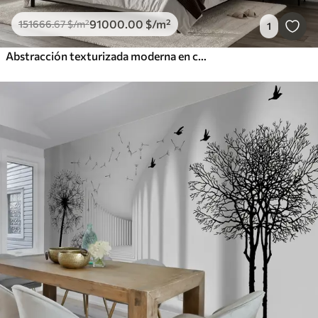
91000
.00
$
/m²
151666
.67
$
/m²
1
Abstracción texturizada moderna en colores negro y naranja