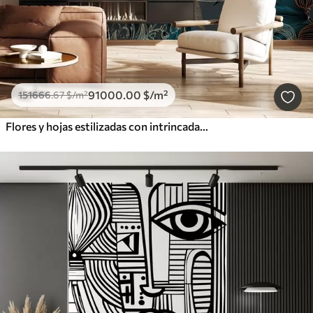
91000
.00
$
/m²
151666
.67
$
/m²
Flores y hojas estilizadas con intrincadas líneas en tonos verde azulado y amarillo sobre fondo oscuro