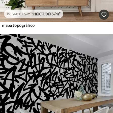
91000
.00
$
/m²
151666
.67
$
/m²
mapa topográfico