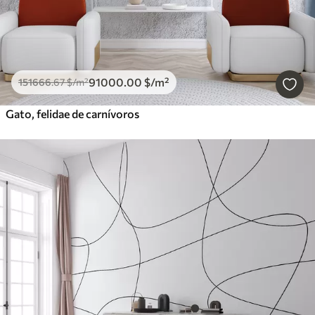
91000
.00
$
/m²
151666
.67
$
/m²
Gato, felidae de carnívoros