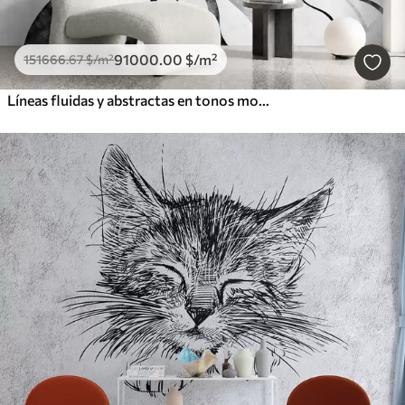
91000
.00
$
/m²
151666
.67
$
/m²
Líneas fluidas y abstractas en tonos monocromáticos