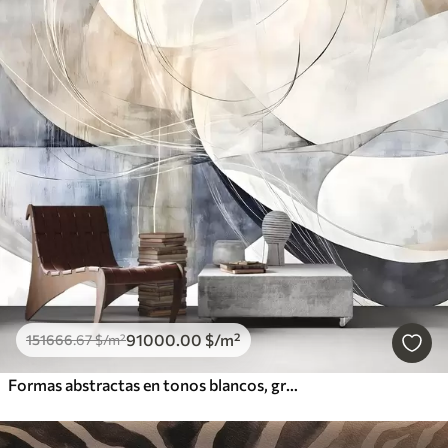
91000
.00
$
/m²
151666
.67
$
/m²
Formas abstractas en tonos blancos, grises, beige y azules sobre un fondo de textura difuminada