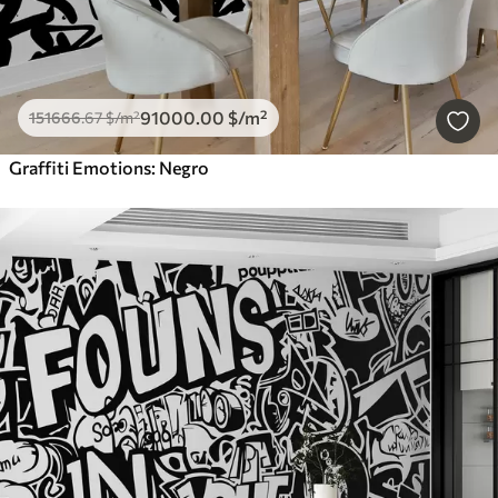
91000
.00
$
/m²
151666
.67
$
/m²
Graffiti Emotions: Negro