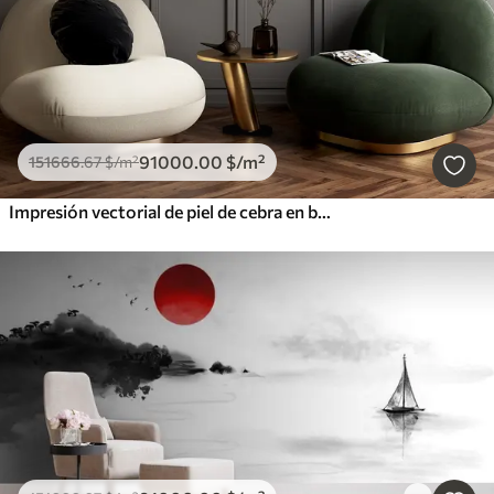
91000
.00
$
/m²
151666
.67
$
/m²
Impresión vectorial de piel de cebra en blanco y negro