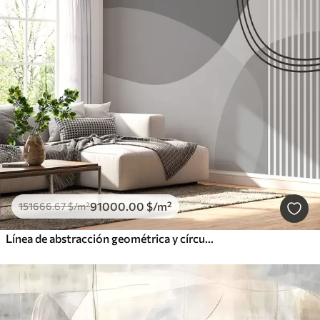
91000
.00
$
/m²
151666
.67
$
/m²
Línea de abstracción geométrica y círculo minimalista estilo moderno color gris