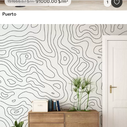
91000
.00
$
/m²
151666
.67
$
/m²
1
Puerto