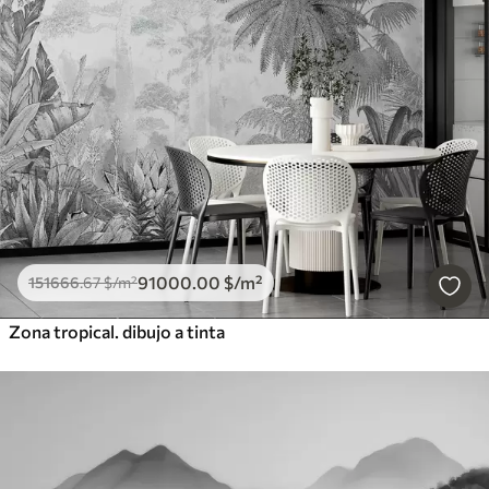
91000
.00
$
/m²
151666
.67
$
/m²
Zona tropical. dibujo a tinta