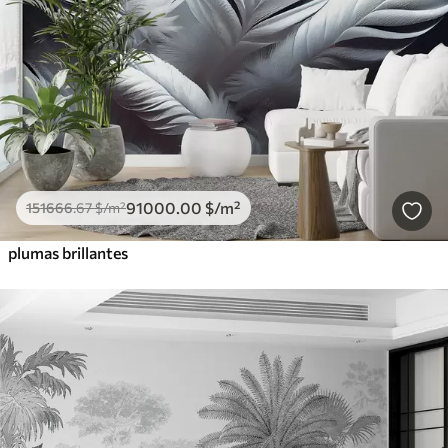
91000
.00
$
/m²
151666
.67
$
/m²
plumas brillantes