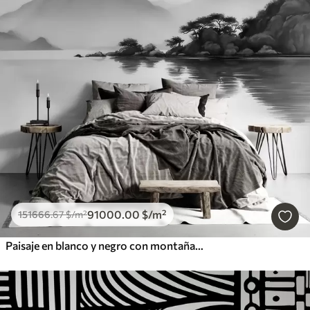
91000
.00
$
/m²
151666
.67
$
/m²
Paisaje en blanco y negro con montañas y un lago envueltos en una suave niebla