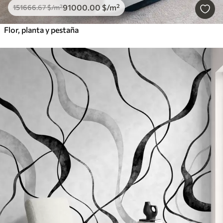
91000
.00
$
/m²
151666
.67
$
/m²
Flor, planta y pestaña