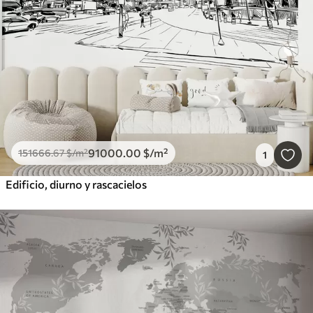
91000
.00
$
/m²
151666
.67
$
/m²
1
Edificio, diurno y rascacielos