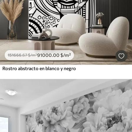
91000
.00
$
/m²
151666
.67
$
/m²
Rostro abstracto en blanco y negro