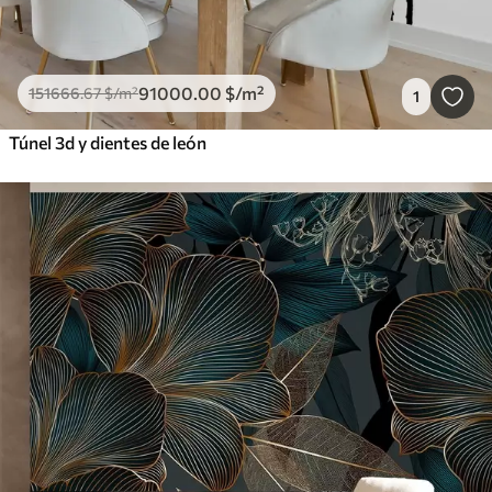
91000
.00
$
/m²
151666
.67
$
/m²
1
Túnel 3d y dientes de león