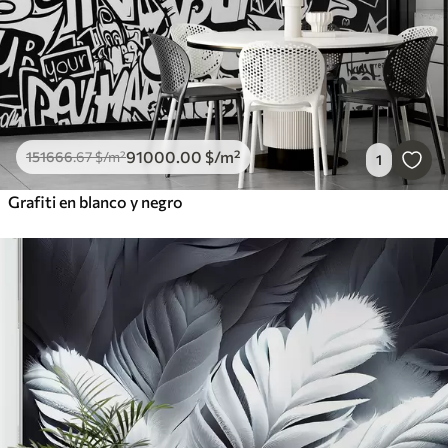
91000
.00
$
/m²
151666
.67
$
/m²
1
Grafiti en blanco y negro