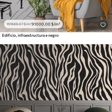
91000
.00
$
/m²
151666
.67
$
/m²
Edificio, infraestructura e negro