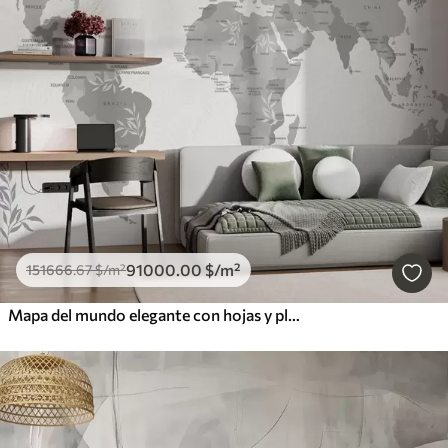
91000
.00
$
/m²
151666
.67
$
/m²
Mapa del mundo elegante con hojas y plantas en color gris