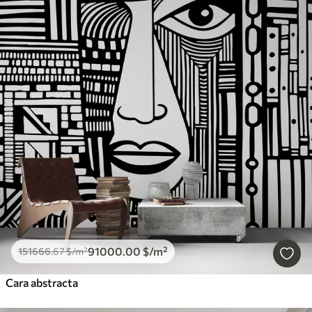
91000
.00
$
/m²
151666
.67
$
/m²
Cara abstracta