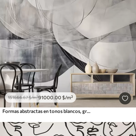
91000
.00
$
/m²
151666
.67
$
/m²
Formas abstractas en tonos blancos, grises y negros sobre un fondo de textura difuminada