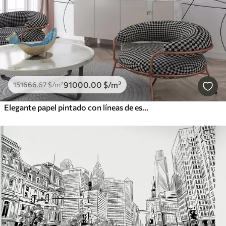
91000
.00
$
/m²
151666
.67
$
/m²
Elegante papel pintado con líneas de estilo boho