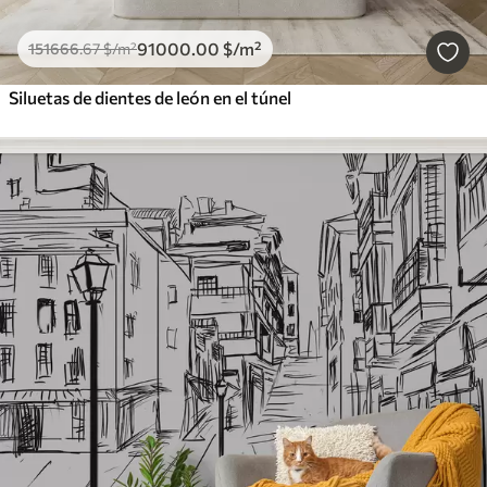
91000
.00
$
/m²
151666
.67
$
/m²
Siluetas de dientes de león en el túnel