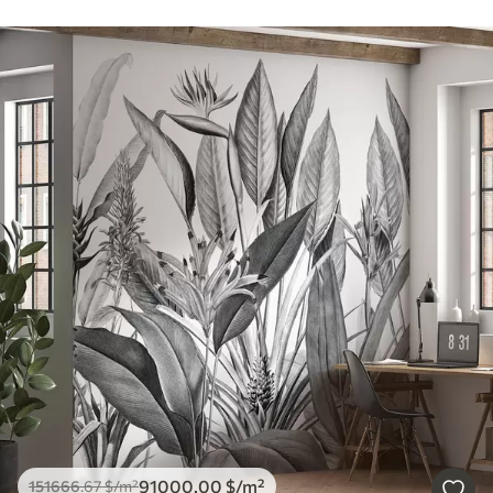
91000
.00
$
/m²
151666
.67
$
/m²