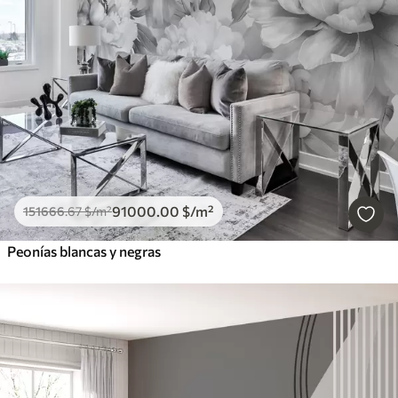
91000
.00
$
/m²
151666
.67
$
/m²
Peonías blancas y negras