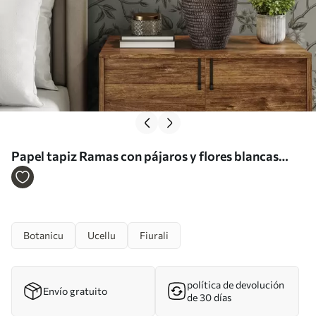
Papel tapiz Ramas con pájaros y flores blancas
sobre un fondo delicado Nr. a00303
Botanicu
Ucellu
Fiurali
política de devolución
Envío gratuito
de 30 días