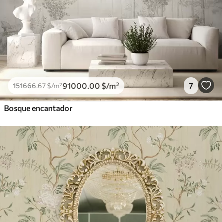
91000
.00
$
/m²
7
151666
.67
$
/m²
Bosque encantador