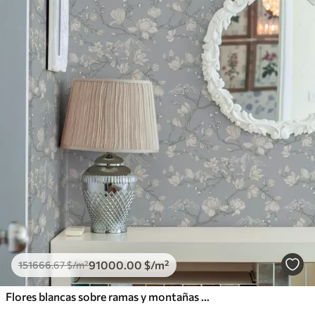
91000
.00
$
/m²
151666
.67
$
/m²
Flores blancas sobre ramas y montañas sobre fondo azul