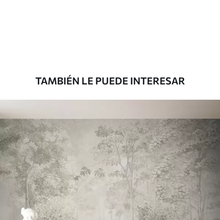
aplicación
Materiales disponibles
Estándar
151666
.67
91000
.00
$
/m²
TAMBIÉN LE PUEDE INTERESAR
Premium
181666
.67
109000
.00
$
/m²
Vinilo Premium
199833
.33
119900
.00
$
/m²