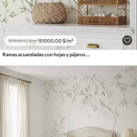
91000
.00
$
/m²
151666
.67
$
/m²
Ramas acuareladas con hojas y pájaros sobre un fondo claro