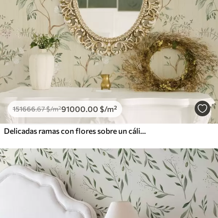
91000
.00
$
/m²
151666
.67
$
/m²
Delicadas ramas con flores sobre un cálido fondo color crema