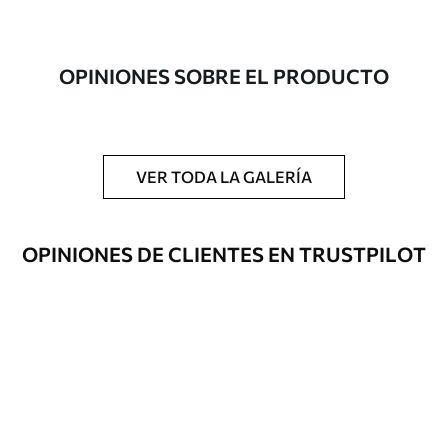
Autor
Estudio de diseño Uwalls
Número de
a00303
OPINIONES SOBRE EL PRODUCTO
artículo
Acabado
Semimate.
Producción
Impreso bajo pedido y entregado en
VER TODA LA GALERÍA
rollos de hasta 50 cm de ancho.
Opciones
Disponible con recubrimiento de barniz
OPINIONES DE CLIENTES EN TRUSTPILOT
adicionales
y/o adhesivo para empapelar.
Limpieza
Se puede limpiar suavemente con una
esponja suave. Los murales de pared con
recubrimiento de barniz pueden
limpiarse con agua.
Método de
Aplicación sin fisuras