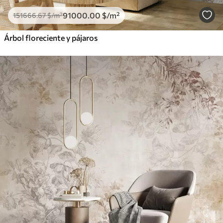
91000
.00
$
/m²
151666
.67
$
/m²
Árbol floreciente y pájaros