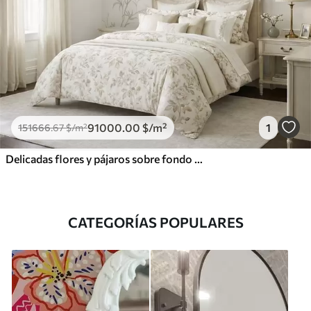
91000
.00
$
/m²
1
151666
.67
$
/m²
Delicadas flores y pájaros sobre fondo de tiza.
CATEGORÍAS POPULARES