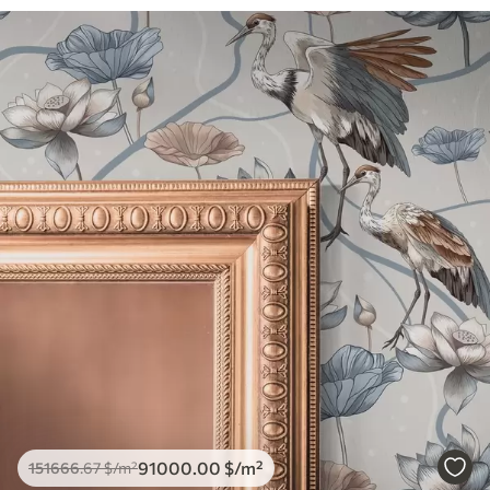
91000
.00
$
/m²
151666
.67
$
/m²