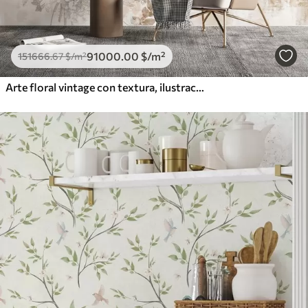
91000
.00
$
/m²
151666
.67
$
/m²
Arte floral vintage con textura, ilustraciones de delicadas flores y hojas de jardín en estilo dibujo, suaves tonos pastel beige y sepia