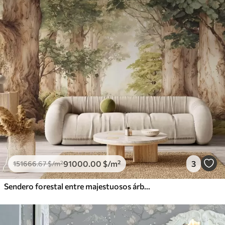
91000
.00
$
/m²
3
151666
.67
$
/m²
Sendero forestal entre majestuosos árboles en estilo acuarela