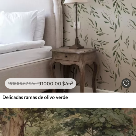
91000
.00
$
/m²
151666
.67
$
/m²
Delicadas ramas de olivo verde