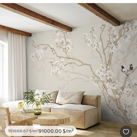
91000
.00
$
/m²
151666
.67
$
/m²