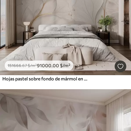
91000
.00
$
/m²
151666
.67
$
/m²
Hojas pastel sobre fondo de mármol en tonos beige