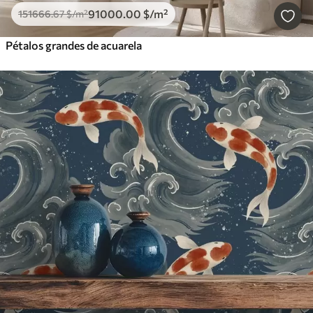
91000
.00
$
/m²
151666
.67
$
/m²
Pétalos grandes de acuarela