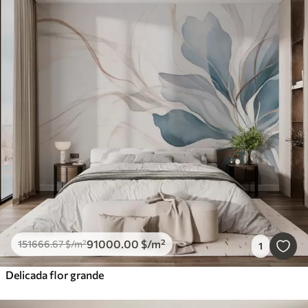
91000
.00
$
/m²
151666
.67
$
/m²
1
Delicada flor grande