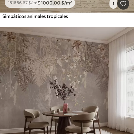
91000
.00
$
/m²
151666
.67
$
/m²
1
Simpáticos animales tropicales