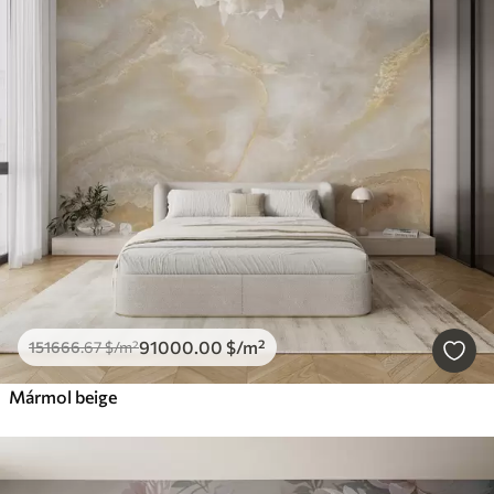
91000
.00
$
/m²
151666
.67
$
/m²
Mármol beige