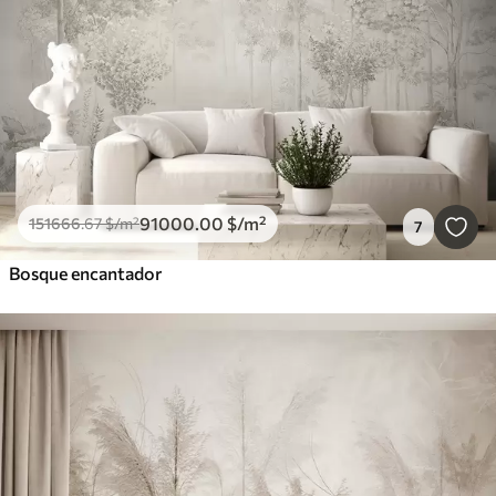
Borrar todos los filtros
91000
.00
$
/m²
151666
.67
$
/m²
7
Bosque encantador