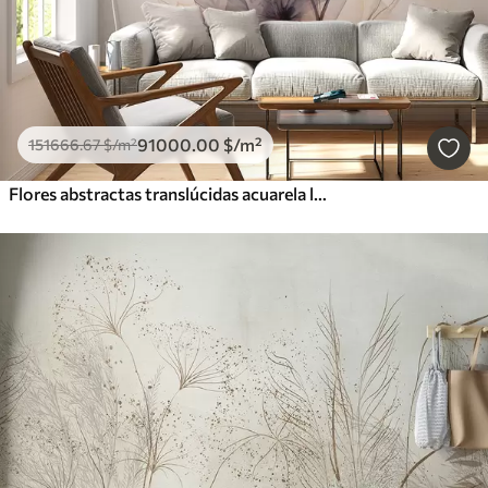
91000
.00
$
/m²
151666
.67
$
/m²
Flores abstractas translúcidas acuarela líquida