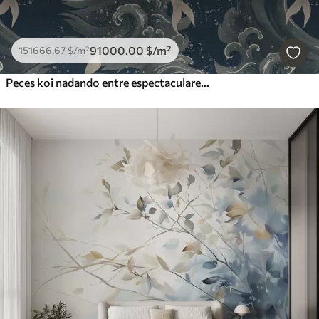
91000
.00
$
/m²
151666
.67
$
/m²
Peces koi nadando entre espectaculares olas oceánicas