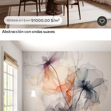
91000
.00
$
/m²
151666
.67
$
/m²
Abstracción con ondas suaves