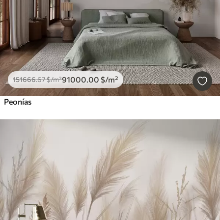
91000
.00
$
/m²
151666
.67
$
/m²
Peonías