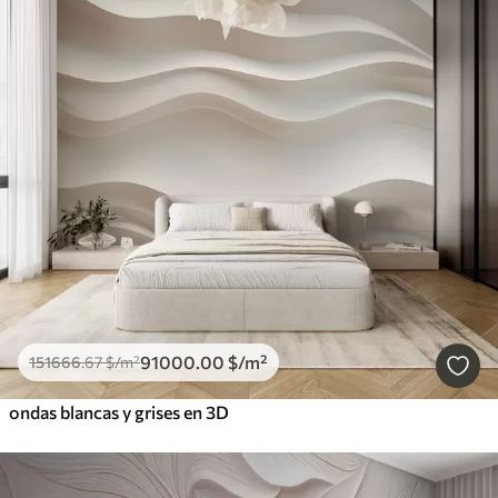
91000
.00
$
/m²
151666
.67
$
/m²
ondas blancas y grises en 3D