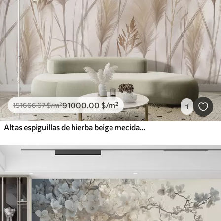
91000
.00
$
/m²
151666
.67
$
/m²
1
Altas espiguillas de hierba beige mecidas por el viento sobre un fondo suave y claro