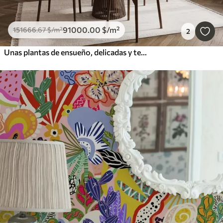
91000
.00
$
/m²
151666
.67
$
/m²
2
Unas plantas de ensueño, delicadas y tenues, espiguillas y flores en colores pastel marrones sobre un fondo brumoso y texturizado