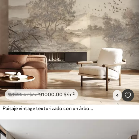
91000
.00
$
/m²
151666
.67
$
/m²
4
Paisaje vintage texturizado con un árbol cerca de un río y un cielo nublado, arte de la naturaleza en tonos sepia