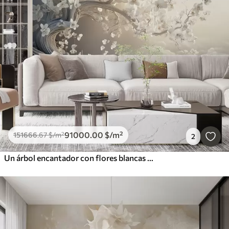
91000
.00
$
/m²
151666
.67
$
/m²
2
Un árbol encantador con flores blancas contra el fondo de nubes en un estilo interesante en delicados colores cálidos