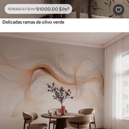
91000
.00
$
/m²
151666
.67
$
/m²
Delicadas ramas de olivo verde