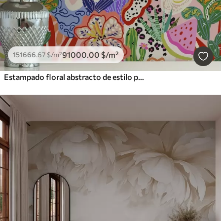
91000
.00
$
/m²
151666
.67
$
/m²
Estampado floral abstracto de estilo pop art