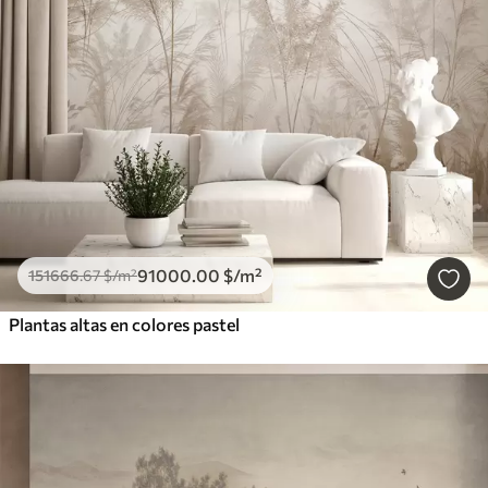
91000
.00
$
/m²
151666
.67
$
/m²
Plantas altas en colores pastel