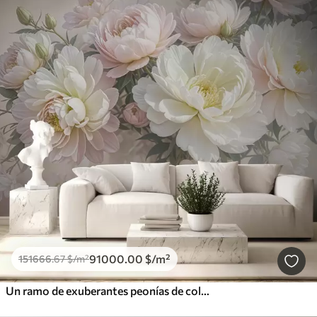
91000
.00
$
/m²
151666
.67
$
/m²
Un ramo de exuberantes peonías de colores pastel y otras flores sobre un fondo suave y difuminado