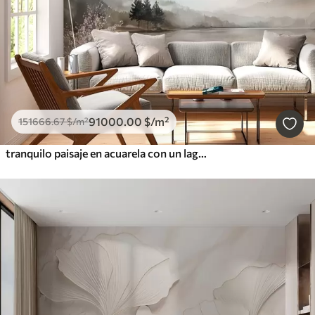
91000
.00
$
/m²
151666
.67
$
/m²
tranquilo paisaje en acuarela con un lago y un árbol en flor