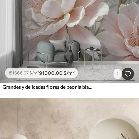
91000
.00
$
/m²
151666
.67
$
/m²
1
Grandes y delicadas flores de peonía blancas y rosas con pétalos suaves y esponjosos sobre un fondo gris difuminado