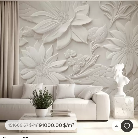
91000
.00
$
/m²
151666
.67
$
/m²
4