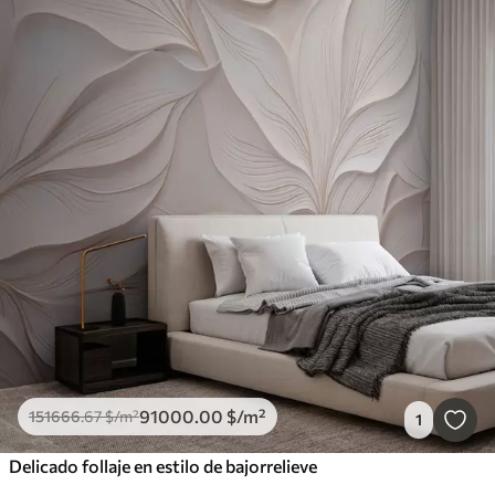
91000
.00
$
/m²
151666
.67
$
/m²
1
Delicado follaje en estilo de bajorrelieve