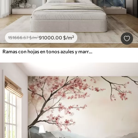
91000
.00
$
/m²
151666
.67
$
/m²
Ramas con hojas en tonos azules y marrones, fondo claro, suave y delicado, estilo acuarela