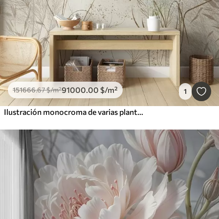
91000
.00
$
/m²
151666
.67
$
/m²
1
Ilustración monocroma de varias plantas y espiguillas de color beige con líneas y texturas delicadas y tenues