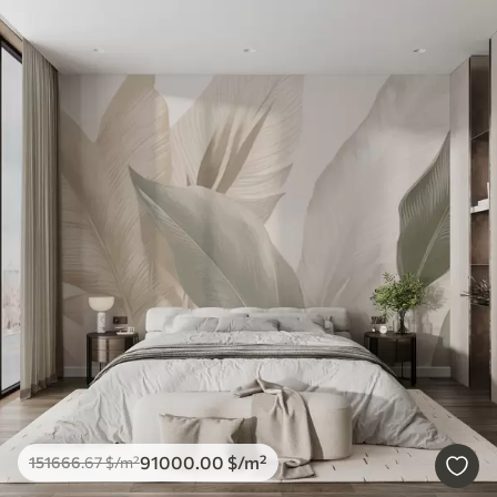
91000
.00
$
/m²
151666
.67
$
/m²