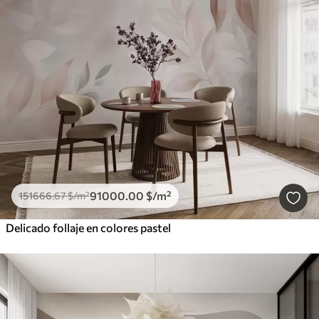
91000
.00
$
/m²
151666
.67
$
/m²
Delicado follaje en colores pastel