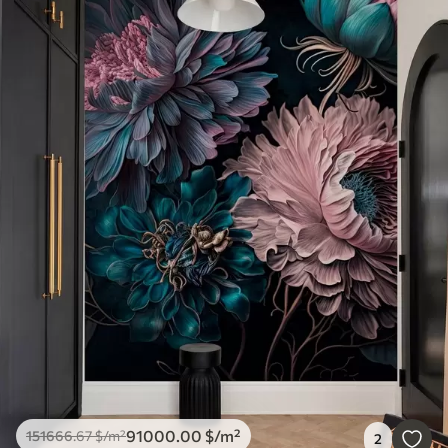
91000
.00
$
/m²
151666
.67
$
/m²
2