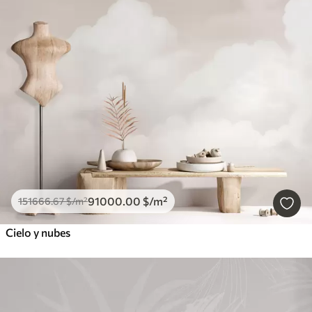
91000
.00
$
/m²
151666
.67
$
/m²
Cielo y nubes