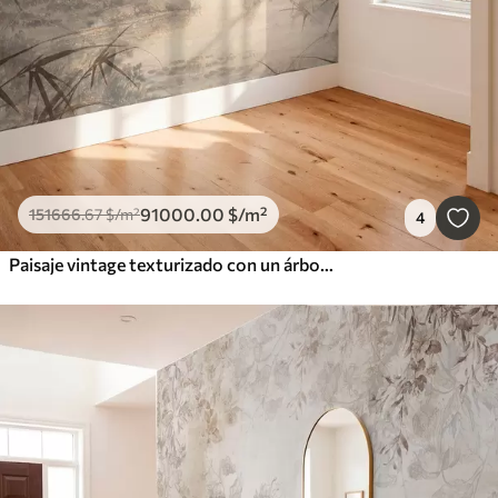
91000
.00
$
/m²
151666
.67
$
/m²
4
Paisaje vintage texturizado con un árbol cerca de un río y un cielo nublado, arte de la naturaleza en tonos sepia