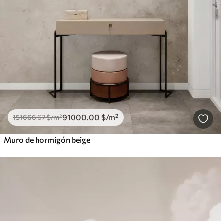
91000
.00
$
/m²
151666
.67
$
/m²
Muro de hormigón beige