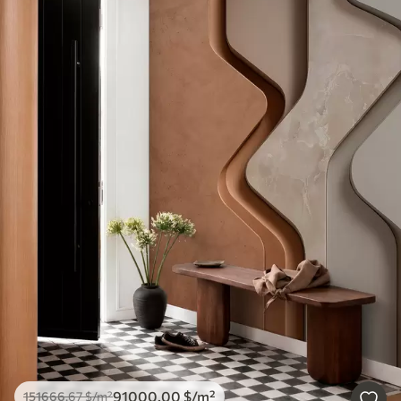
91000
.00
$
/m²
151666
.67
$
/m²