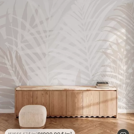
91000
.00
$
/m²
151666
.67
$
/m²