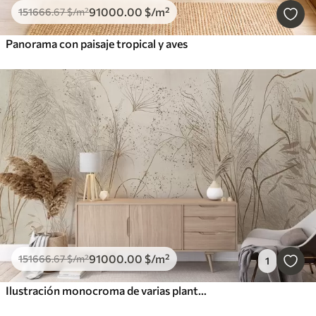
91000
.00
$
/m²
151666
.67
$
/m²
Panorama con paisaje tropical y aves
91000
.00
$
/m²
151666
.67
$
/m²
1
Ilustración monocroma de varias plantas y espiguillas de color beige con líneas y texturas delicadas y tenues