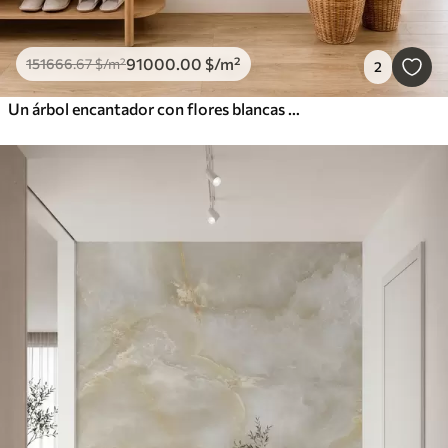
91000
.00
$
/m²
151666
.67
$
/m²
2
Un árbol encantador con flores blancas contra el fondo de nubes en un estilo interesante en delicados colores cálidos