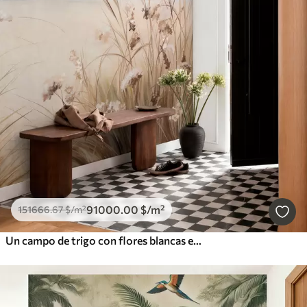
91000
.00
$
/m²
151666
.67
$
/m²
Un campo de trigo con flores blancas en primer plano, una playa y el océano al fondo, colores pastel neutros apagados