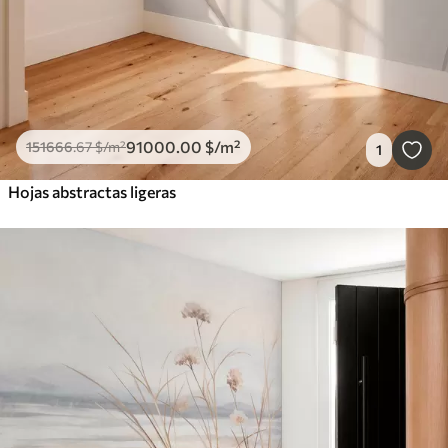
91000
.00
$
/m²
151666
.67
$
/m²
1
Hojas abstractas ligeras