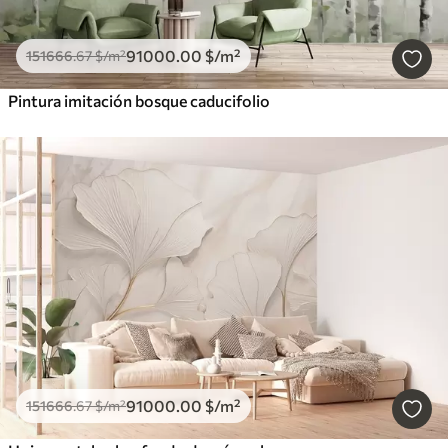
91000
.00
$
/m²
151666
.67
$
/m²
Pintura imitación bosque caducifolio
91000
.00
$
/m²
151666
.67
$
/m²