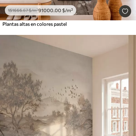
91000
.00
$
/m²
151666
.67
$
/m²
Plantas altas en colores pastel