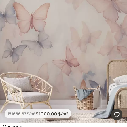
91000
.00
$
/m²
151666
.67
$
/m²
Mariposas