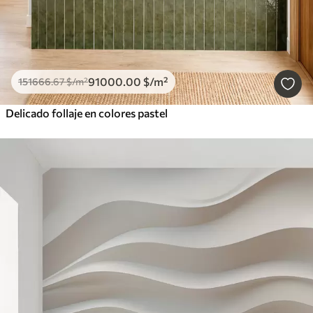
91000
.00
$
/m²
151666
.67
$
/m²
Delicado follaje en colores pastel