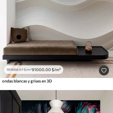
91000
.00
$
/m²
151666
.67
$
/m²
ondas blancas y grises en 3D