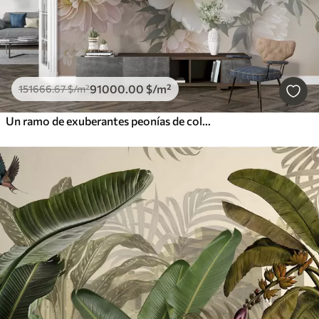
91000
.00
$
/m²
151666
.67
$
/m²
Un ramo de exuberantes peonías de colores pastel y otras flores sobre un fondo suave y difuminado