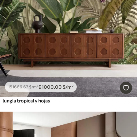
91000
.00
$
/m²
151666
.67
$
/m²
Jungla tropical y hojas