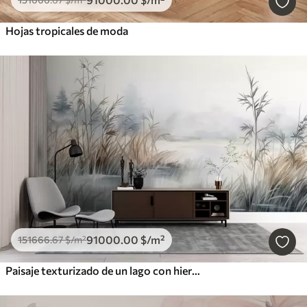
Hojas tropicales de moda
91000
.00
$
/m²
151666
.67
$
/m²
Paisaje texturizado de un lago con hierbas altas en primer plano, azul suave y marrón, agua tranquila, árboles en la distancia