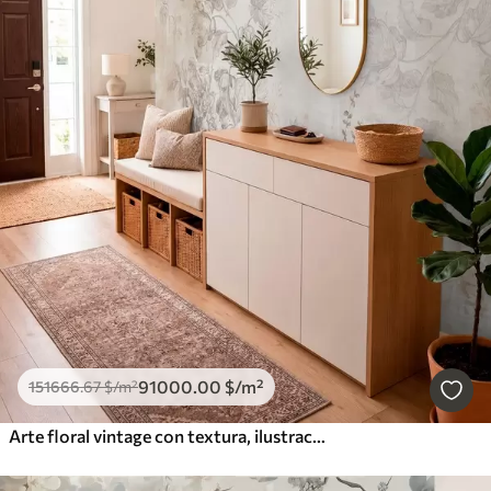
91000
.00
$
/m²
151666
.67
$
/m²
Arte floral vintage con textura, ilustraciones de delicadas flores y hojas de jardín en estilo dibujo, suaves tonos pastel beige y sepia