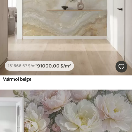
91000
.00
$
/m²
151666
.67
$
/m²
Mármol beige