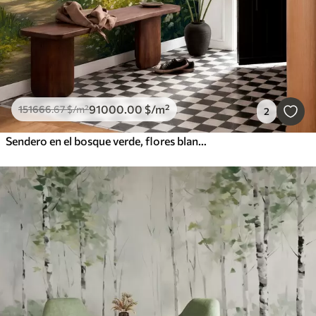
91000
.00
$
/m²
151666
.67
$
/m²
2
Sendero en el bosque verde, flores blancas, luz del sol, dibujo estilo acrílico