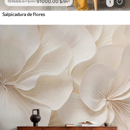
91000
.00
$
/m²
151666
.67
$
/m²
1
Salpicadura de flores