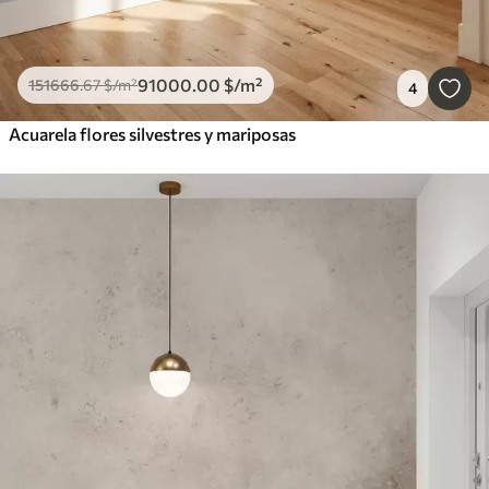
91000
.00
$
/m²
151666
.67
$
/m²
4
Acuarela flores silvestres y mariposas