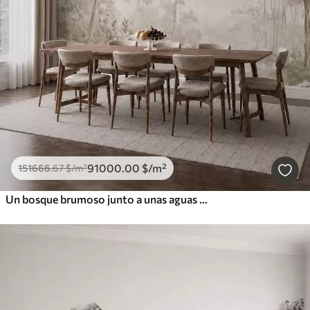
91000
.00
$
/m²
151666
.67
$
/m²
Un bosque brumoso junto a unas aguas tranquilas, en suaves tonos pastel naturales