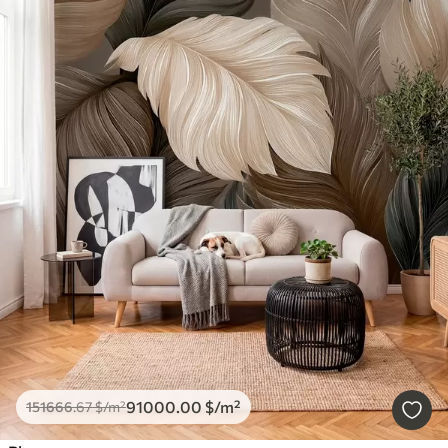
91000
.00
$
/m²
151666
.67
$
/m²