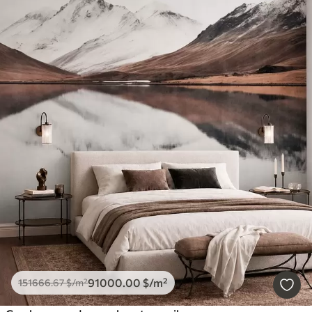
91000
.00
$
/m²
151666
.67
$
/m²