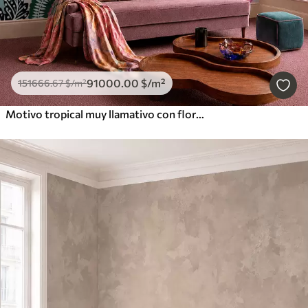
91000
.00
$
/m²
151666
.67
$
/m²
Motivo tropical muy llamativo con flores, hojas y frutas de colores vivos