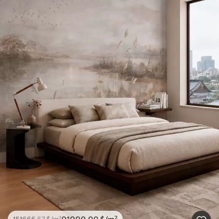
91000
.00
$
/m²
151666
.67
$
/m²