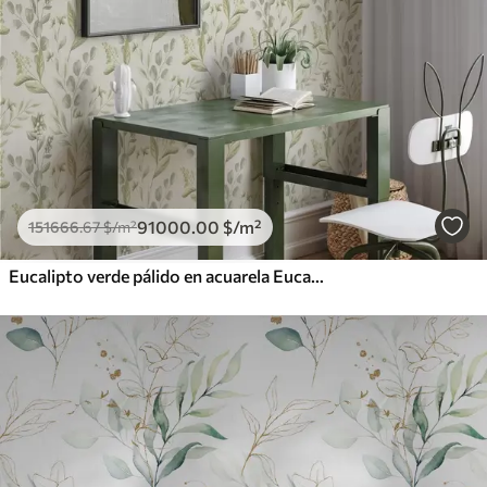
91000
.00
$
/m²
151666
.67
$
/m²
Eucalipto verde pálido en acuarela Eucalipto verde en acuarela con motivo botánico