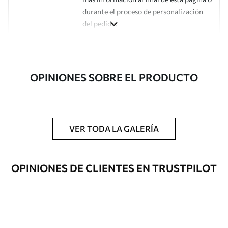
durante el proceso de personalización
del pedido.
Autor
Estudio de diseño Uwalls
Número de
a00030
OPINIONES SOBRE EL PRODUCTO
artículo
Acabado
Semimate.
Producción
Impreso bajo pedido y entregado en
VER TODA LA GALERÍA
rollos de hasta 50 cm de ancho.
Opciones
Disponible con recubrimiento de barniz
OPINIONES DE CLIENTES EN TRUSTPILOT
adicionales
y/o adhesivo para empapelar.
Limpieza
Se puede limpiar suavemente con una
esponja suave. Los murales de pared con
recubrimiento de barniz pueden