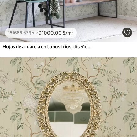
91000
.00
$
/m²
151666
.67
$
/m²
Hojas de acuarela en tonos fríos, diseño minimalista