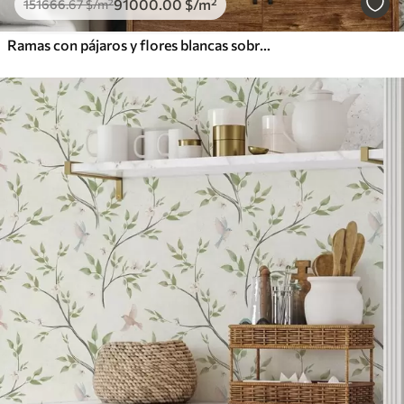
91000
.00
$
/m²
151666
.67
$
/m²
Ramas con pájaros y flores blancas sobre un fondo delicado