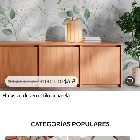
91000
.00
$
/m²
151666
.67
$
/m²
Hojas verdes en estilo acuarela
CATEGORÍAS POPULARES