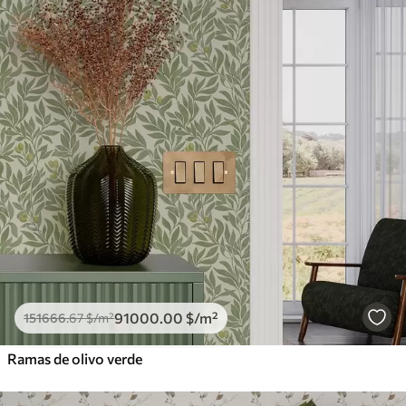
91000
.00
$
/m²
151666
.67
$
/m²
Ramas de olivo verde