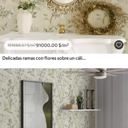
91000
.00
$
/m²
151666
.67
$
/m²
Delicadas ramas con flores sobre un cálido fondo color crema