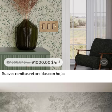
91000
.00
$
/m²
151666
.67
$
/m²
Suaves ramitas retorcidas con hojas