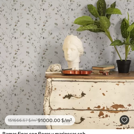
91000
.00
$
/m²
151666
.67
$
/m²
Ramas finas con flores y mariposas sobre fondo blanco