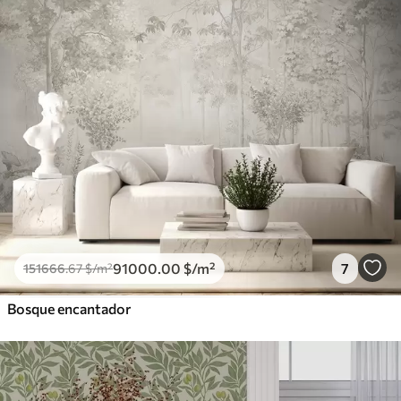
91000
.00
$
/m²
7
151666
.67
$
/m²
Bosque encantador