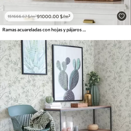
91000
.00
$
/m²
151666
.67
$
/m²
Ramas acuareladas con hojas y pájaros sobre un fondo claro