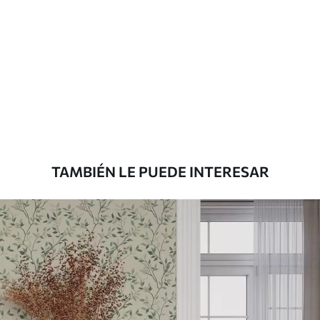
limpiarse con agua.
Método de
Aplicación sin fisuras
aplicación
Materiales disponibles
Estándar
151666
.67
91000
.00
$
/m²
TAMBIÉN LE PUEDE INTERESAR
Premium
181666
.67
109000
.00
$
/m²
Vinilo Premium
199833
.33
119900
.00
$
/m²