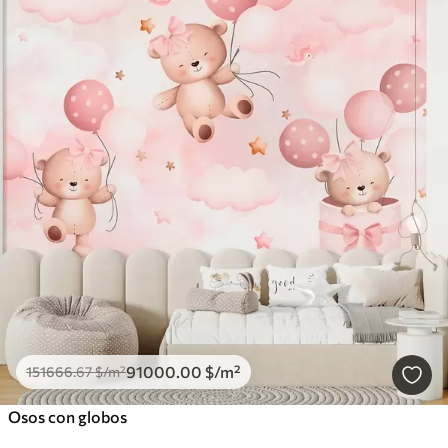
91000
.00
$
/m²
151666
.67
$
/m²
Osos con globos