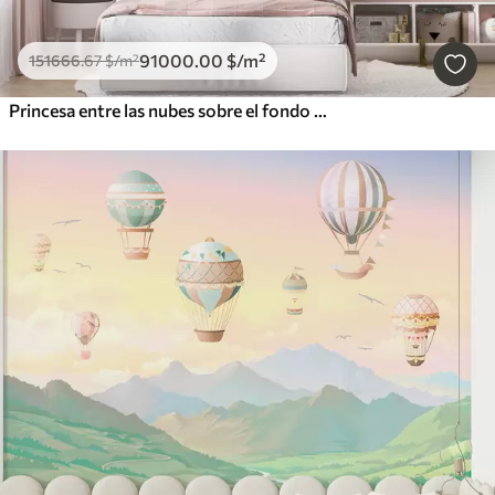
91000
.00
$
/m²
151666
.67
$
/m²
Princesa entre las nubes sobre el fondo del paisaje con el castillo