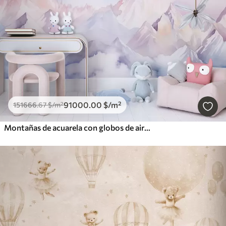
91000
.00
$
/m²
151666
.67
$
/m²
Montañas de acuarela con globos de aire, etéreo