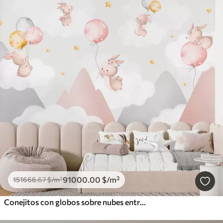
91000
.00
$
/m²
151666
.67
$
/m²
Conejitos con globos sobre nubes entre picos montañosos