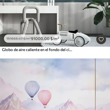
91000
.00
$
/m²
151666
.67
$
/m²
Globo de aire caliente en el fondo del cielo nocturno