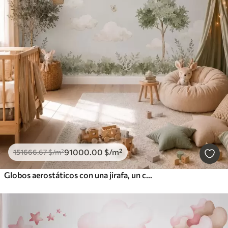
91000
.00
$
/m²
151666
.67
$
/m²
Globos aerostáticos con una jirafa, un canguro, un oso y otros animales entre las nubes y los árboles