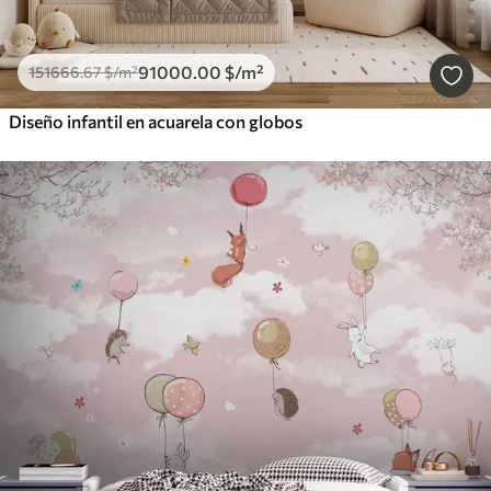
91000
.00
$
/m²
151666
.67
$
/m²
Diseño infantil en acuarela con globos