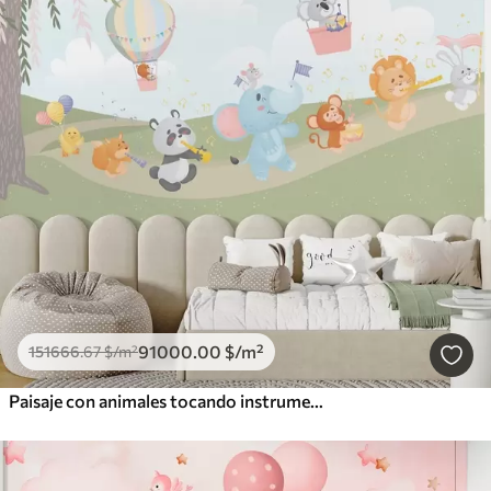
91000
.00
$
/m²
151666
.67
$
/m²
Paisaje con animales tocando instrumentos musicales