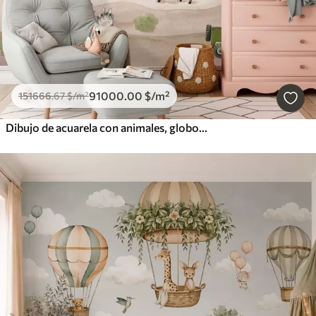
91000
.00
$
/m²
151666
.67
$
/m²
Dibujo de acuarela con animales, globos, avión y coche