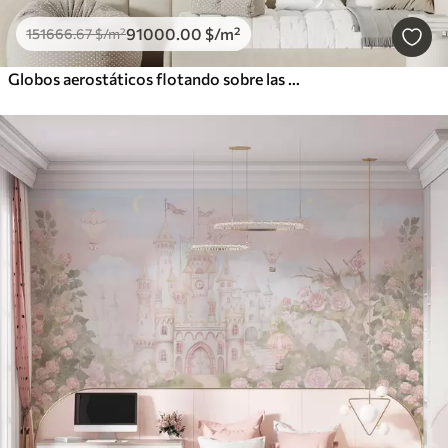
91000
.00
$
/m²
151666
.67
$
/m²
Globos aerostáticos flotando sobre las montañas en tonos pastel neutros y suaves