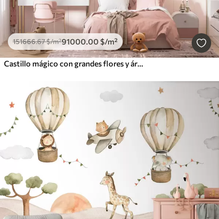
91000
.00
$
/m²
151666
.67
$
/m²
Castillo mágico con grandes flores y árboles