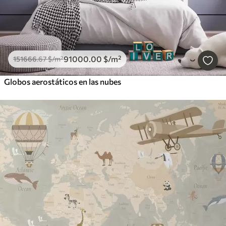
91000
.00
$
/m²
151666
.67
$
/m²
Globos aerostáticos en las nubes