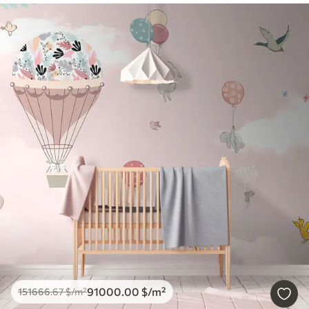
91000
.00
$
/m²
151666
.67
$
/m²