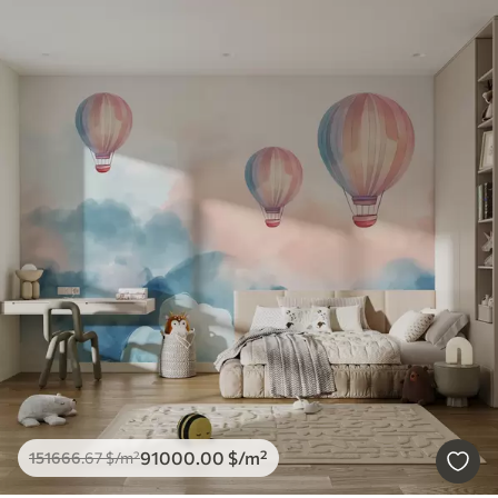
91000
.00
$
/m²
151666
.67
$
/m²