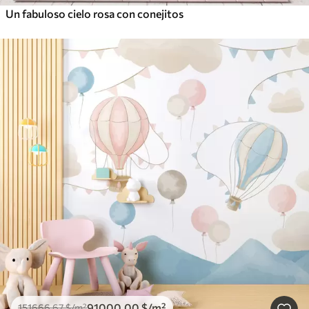
Un fabuloso cielo rosa con conejitos
91000
.00
$
/m²
151666
.67
$
/m²