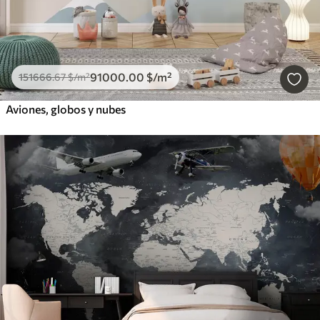
91000
.00
$
/m²
151666
.67
$
/m²
Aviones, globos y nubes