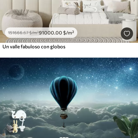
91000
.00
$
/m²
151666
.67
$
/m²
Un valle fabuloso con globos