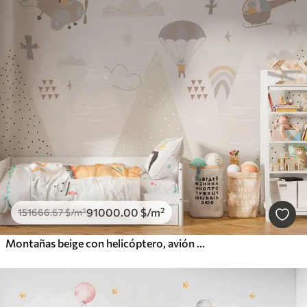
91000
.00
$
/m²
151666
.67
$
/m²
Montañas beige con helicóptero, avión y animales