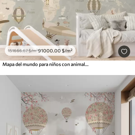
91000
.00
$
/m²
151666
.67
$
/m²
Mapa del mundo para niños con animales, aviones y globos aerostáticos. En inglés. Color beige.