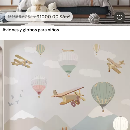
91000
.00
$
/m²
151666
.67
$
/m²
Aviones y globos para niños