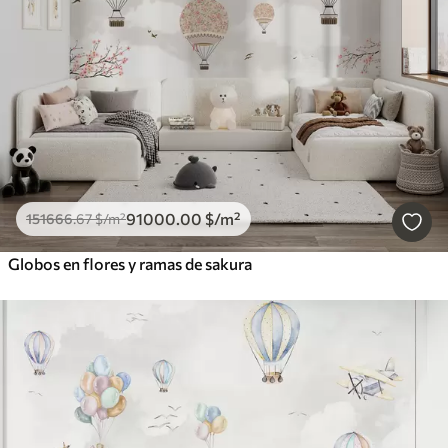
91000
.00
$
/m²
151666
.67
$
/m²
Globos en flores y ramas de sakura