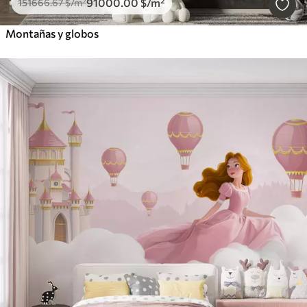
91000
.00
$
/m²
151666
.67
$
/m²
Montañas y globos