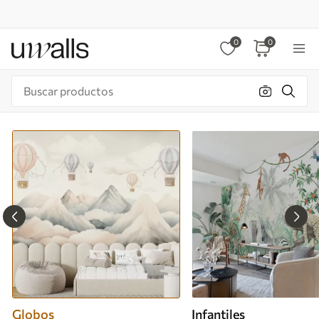
0
0
Globos
Infantiles