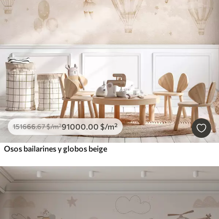
91000
.00
$
/m²
151666
.67
$
/m²
Osos bailarines y globos beige