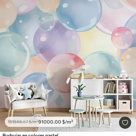
91000
.00
$
/m²
151666
.67
$
/m²
Burbujas en colores pastel