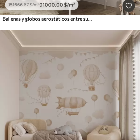
91000
.00
$
/m²
151666
.67
$
/m²
Ballenas y globos aerostáticos entre suaves nubes