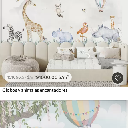
91000
.00
$
/m²
151666
.67
$
/m²
Globos y animales encantadores