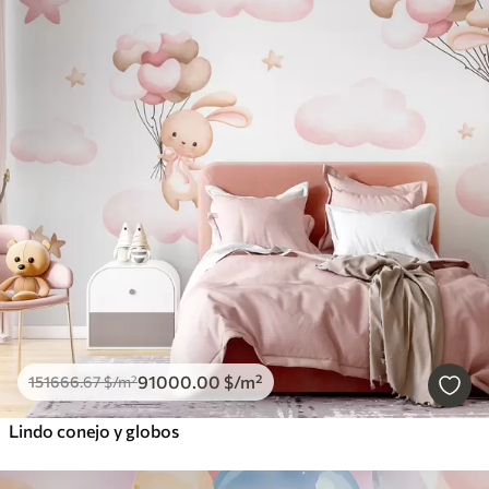
91000
.00
$
/m²
151666
.67
$
/m²
Lindo conejo y globos