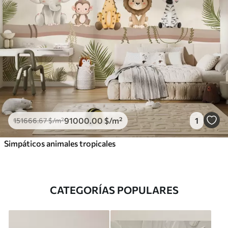
91000
.00
$
/m²
1
151666
.67
$
/m²
Simpáticos animales tropicales
CATEGORÍAS POPULARES