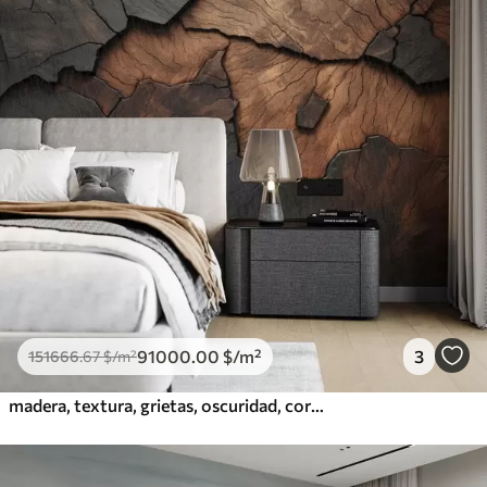
91000
.00
$
/m²
3
151666
.67
$
/m²
madera, textura, grietas, oscuridad, corteza, superficie