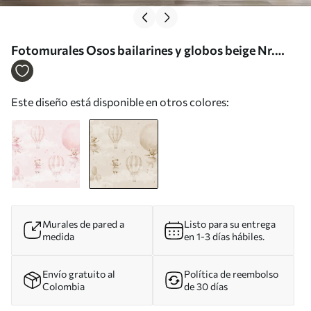
Fotomurales Osos bailarines y globos beige Nr.
u97954v1
Este diseño está disponible en otros colores:
Murales de pared a
Listo para su entrega
medida
en 1-3 días hábiles.
Envío gratuito al
Política de reembolso
Colombia
de 30 días