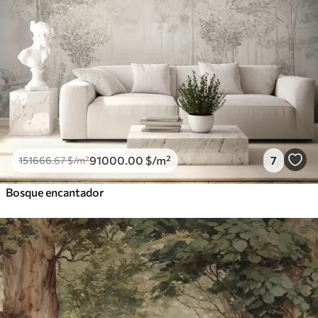
91000
.00
$
/m²
7
151666
.67
$
/m²
Bosque encantador