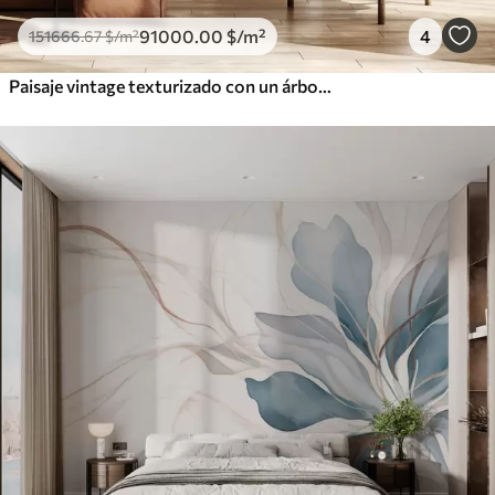
91000
.00
$
/m²
4
151666
.67
$
/m²
Paisaje vintage texturizado con un árbol cerca de un río y un cielo nublado, arte de la naturaleza en tonos sepia