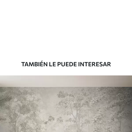
Materiales disponibles
Estándar
151666
.67
91000
.00
$
/m²
Premium
181666
.67
109000
.00
$
/m²
TAMBIÉN LE PUEDE INTERESAR
Vinilo Premium
199833
.33
119900
.00
$
/m²