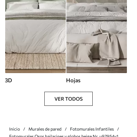
3D
Hojas
VER TODOS
Inicio
Murales de pared
Fotomurales Infantiles
Fotomurales Osos bailarines y globos beige Nr. u97954v1