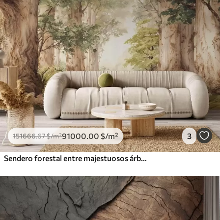
91000
.00
$
/m²
3
151666
.67
$
/m²
Sendero forestal entre majestuosos árboles en estilo acuarela