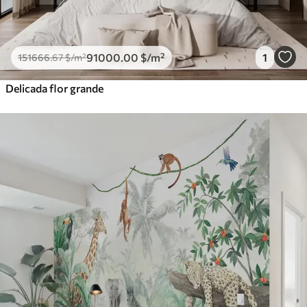
91000
.00
$
/m²
1
151666
.67
$
/m²
Delicada flor grande