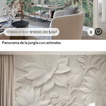
91000
.00
$
/m²
8
151666
.67
$
/m²
Panorama de la jungla con animales