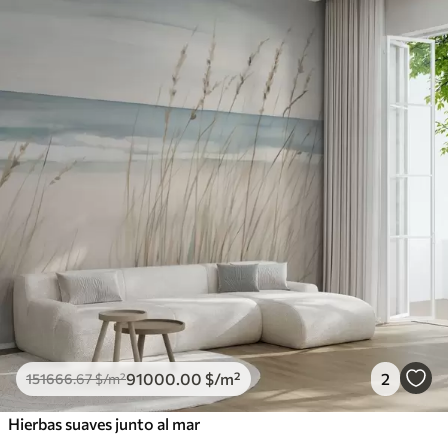
91000
.00
$
/m²
2
151666
.67
$
/m²
Hierbas suaves junto al mar