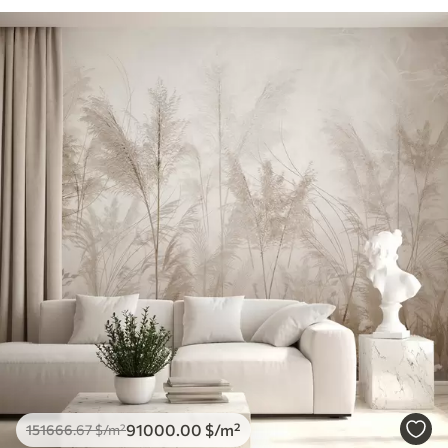
91000
.00
$
/m²
151666
.67
$
/m²