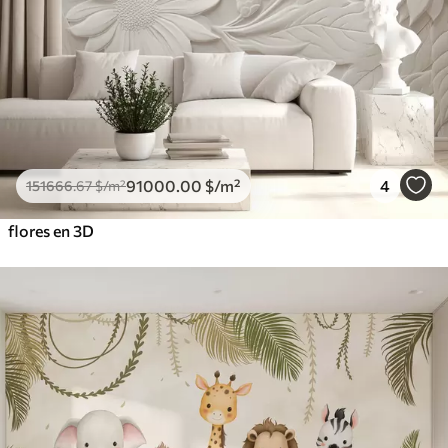
91000
.00
$
/m²
4
151666
.67
$
/m²
flores en 3D