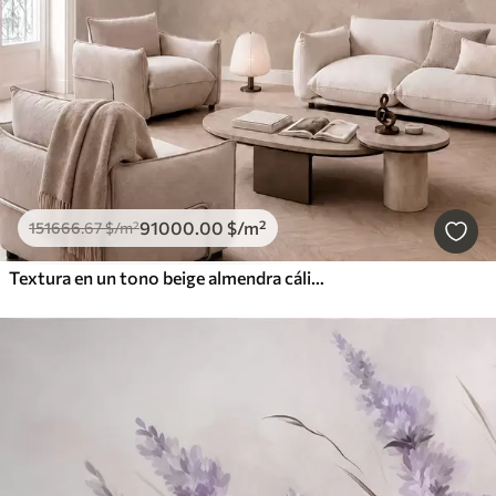
91000
.00
$
/m²
151666
.67
$
/m²
Textura en un tono beige almendra cálido con suaves transiciones tonales naturales