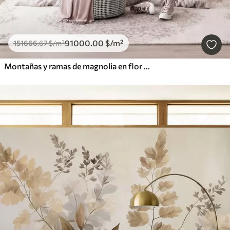
91000
.00
$
/m²
151666
.67
$
/m²
Montañas y ramas de magnolia en flor de color rosa, paisaje con textura