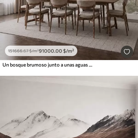
91000
.00
$
/m²
151666
.67
$
/m²
Un bosque brumoso junto a unas aguas tranquilas, en suaves tonos pastel naturales