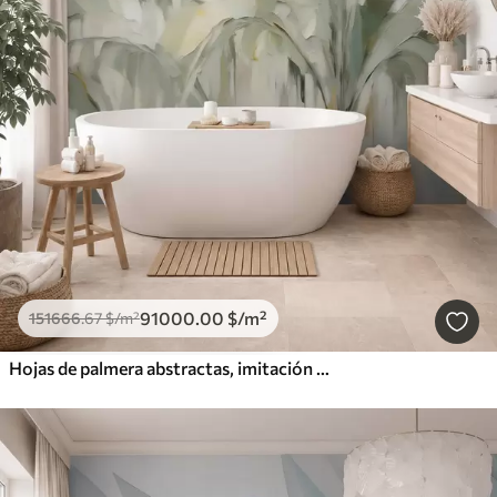
91000
.00
$
/m²
151666
.67
$
/m²
Hojas de palmera abstractas, imitación de pintura