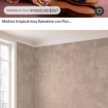
91000
.00
$
/m²
151666
.67
$
/m²
Motivo tropical muy llamativo con flores, hojas y frutas de colores vivos