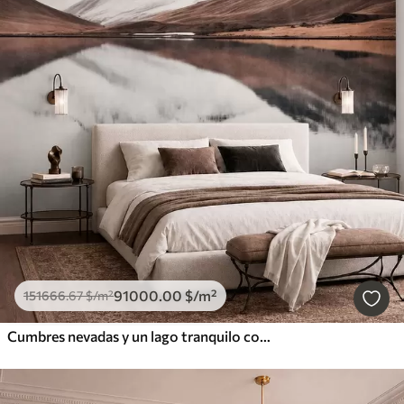
91000
.00
$
/m²
151666
.67
$
/m²
Cumbres nevadas y un lago tranquilo con un reflejo como un espejo