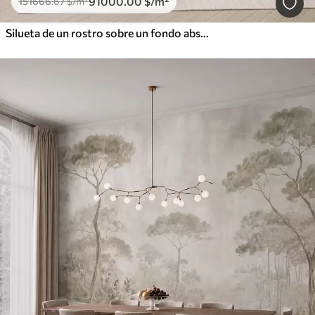
91000
.00
$
/m²
151666
.67
$
/m²
Silueta de un rostro sobre un fondo abstracto