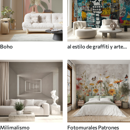
Boho
al estilo de graffiti y arte
callejero
Milimalismo
Fotomurales Patrones