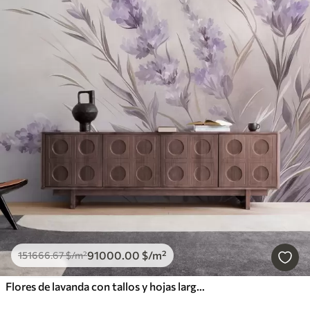
91000
.00
$
/m²
151666
.67
$
/m²
Flores de lavanda con tallos y hojas largos, obra de arte con una textura suave en tonos pastel