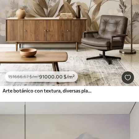
91000
.00
$
/m²
151666
.67
$
/m²
Arte botánico con textura, diversas plantas y hojas en tonos marrones y beige