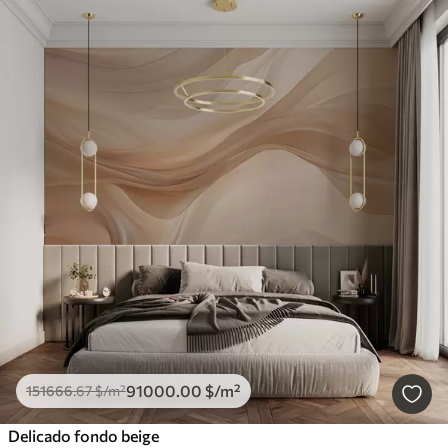
91000
.00
$
/m²
151666
.67
$
/m²
Delicado fondo beige