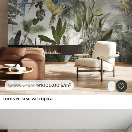
91000
.00
$
/m²
151666
.67
$
/m²
1
Loros en la selva tropical