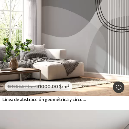
91000
.00
$
/m²
151666
.67
$
/m²
Línea de abstracción geométrica y círculo minimalista estilo moderno color gris