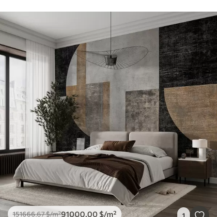
91000
.00
$
/m²
151666
.67
$
/m²
1