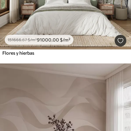
91000
.00
$
/m²
151666
.67
$
/m²
Flores y hierbas