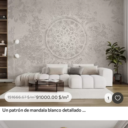
91000
.00
$
/m²
151666
.67
$
/m²
1
Un patrón de mandala blanco detallado sobre un fondo vintage texturizado de color gris claro