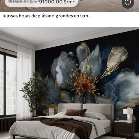
91000
.00
$
/m²
151666
.67
$
/m²
lujosas hojas de plátano grandes en tonos gris-beige