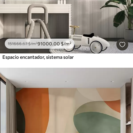
91000
.00
$
/m²
151666
.67
$
/m²
Espacio encantador, sistema solar