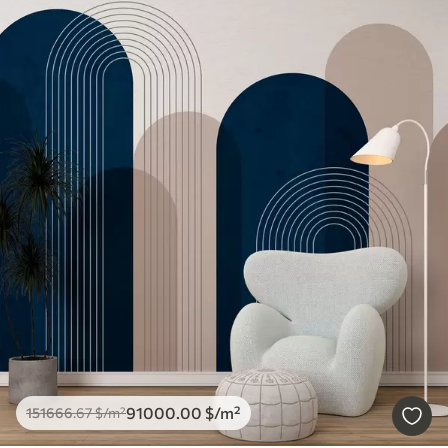
91000
.00
$
/m²
151666
.67
$
/m²