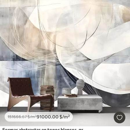
91000
.00
$
/m²
151666
.67
$
/m²
Formas abstractas en tonos blancos, grises, beige y azules sobre un fondo de textura difuminada