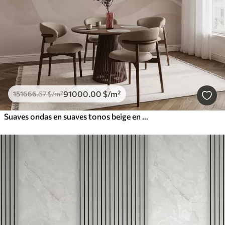
91000
.00
$
/m²
151666
.67
$
/m²
Suaves ondas en suaves tonos beige en estilo acuarela