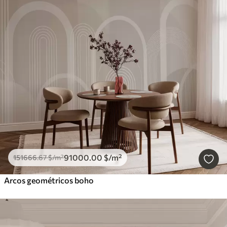
91000
.00
$
/m²
151666
.67
$
/m²
Arcos geométricos boho