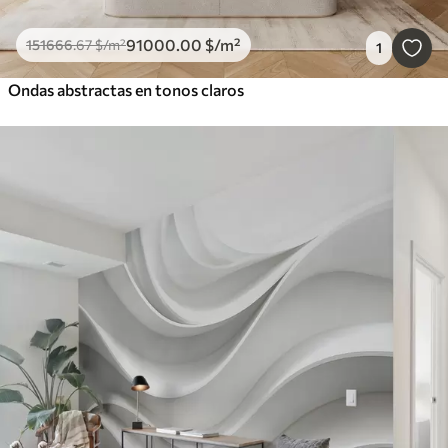
91000
.00
$
/m²
151666
.67
$
/m²
1
Ondas abstractas en tonos claros