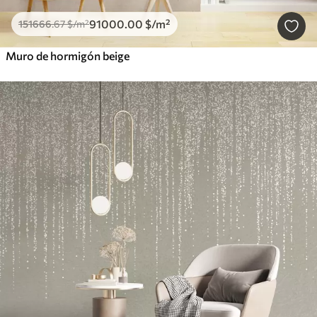
91000
.00
$
/m²
151666
.67
$
/m²
Muro de hormigón beige