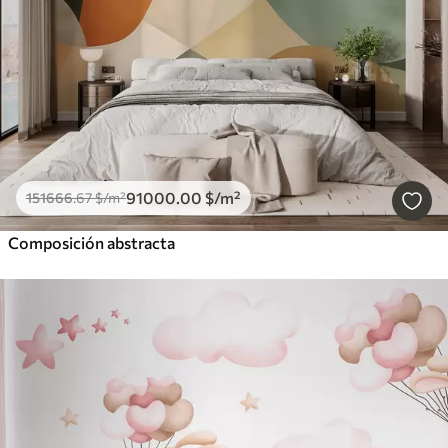
91000
.00
$
/m²
151666
.67
$
/m²
Composición abstracta