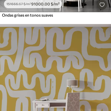
91000
.00
$
/m²
151666
.67
$
/m²
Ondas grises en tonos suaves