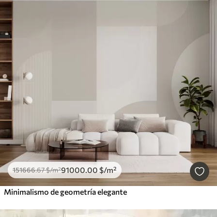
91000
.00
$
/m²
151666
.67
$
/m²
Minimalismo de geometría elegante