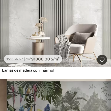
91000
.00
$
/m²
151666
.67
$
/m²
Lamas de madera con mármol