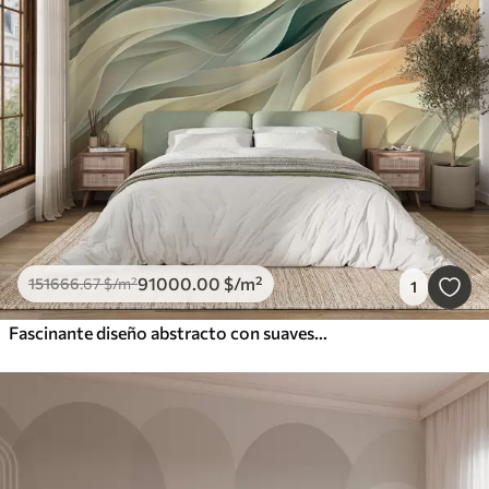
91000
.00
$
/m²
151666
.67
$
/m²
1
Fascinante diseño abstracto con suaves ondas pastel en colores cálidos