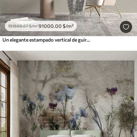
91000
.00
$
/m²
151666
.67
$
/m²
Un elegante estampado vertical de guirnaldas punteadas sobre un fondo de textura beige, que crea una sensación de profundidad y movimiento