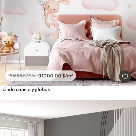
91000
.00
$
/m²
151666
.67
$
/m²
Lindo conejo y globos