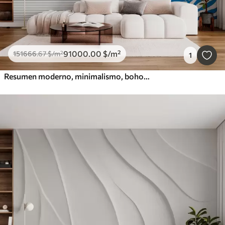
91000
.00
$
/m²
151666
.67
$
/m²
1
Resumen moderno, minimalismo, boho, geometría, manchas de acuarela, luna llena, silueta de hoja de palma, topografía, complejidad, naranja, amarillo, gris