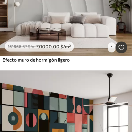
91000
.00
$
/m²
151666
.67
$
/m²
1
Efecto muro de hormigón ligero