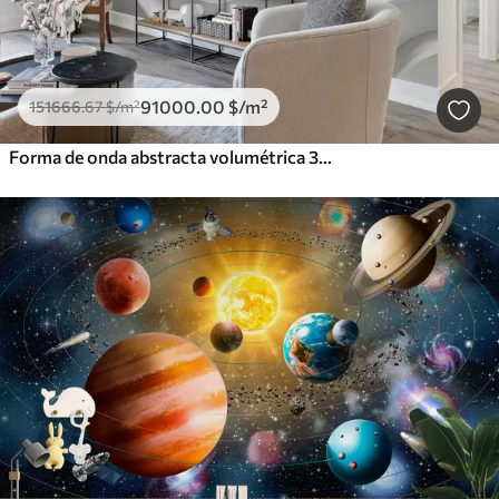
91000
.00
$
/m²
151666
.67
$
/m²
Forma de onda abstracta volumétrica 3D blanca