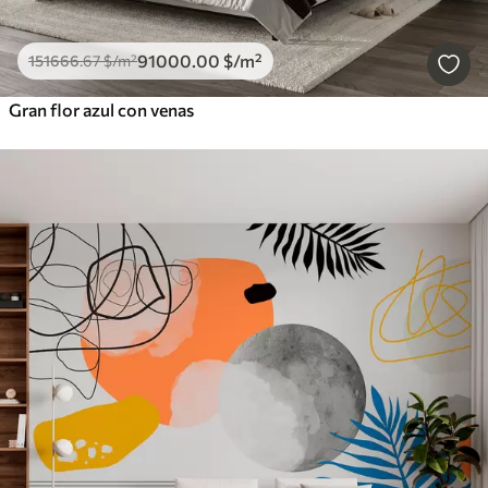
91000
.00
$
/m²
151666
.67
$
/m²
Gran flor azul con venas