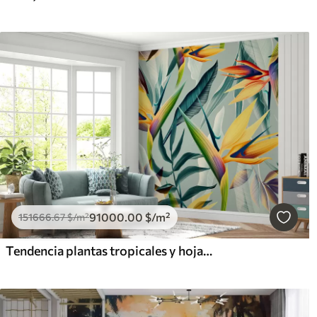
91000
.00
$
/m²
151666
.67
$
/m²
Tendencia plantas tropicales y hojas en color brillante