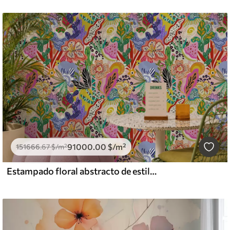
91000
.00
$
/m²
151666
.67
$
/m²
Estampado floral abstracto de estilo pop art