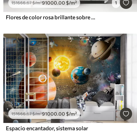
91000
.00
$
/m²
151666
.67
$
/m²
1
Flores de color rosa brillante sobre un fondo gris azulado claro
91000
.00
$
/m²
151666
.67
$
/m²
Espacio encantador, sistema solar