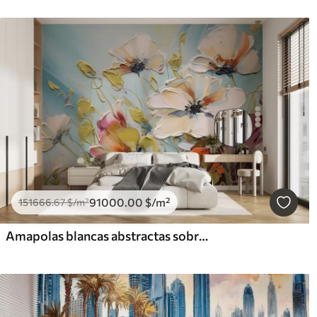
91000
.00
$
/m²
151666
.67
$
/m²
Amapolas blancas abstractas sobre fondo azul, imitación de pinceladas