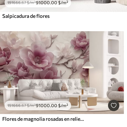
91000
.00
$
/m²
151666
.67
$
/m²
Salpicadura de flores
91000
.00
$
/m²
151666
.67
$
/m²
Flores de magnolia rosadas en relieve en una rama elegante