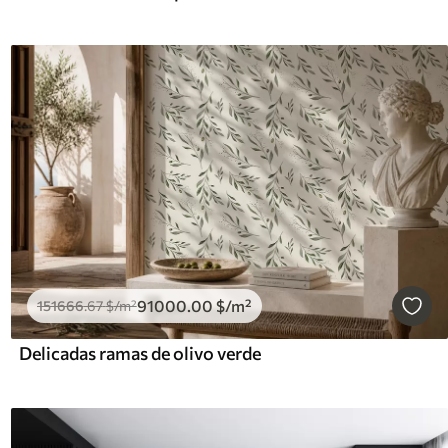
91000
.00
$
/m²
151666
.67
$
/m²
Delicadas ramas de olivo verde