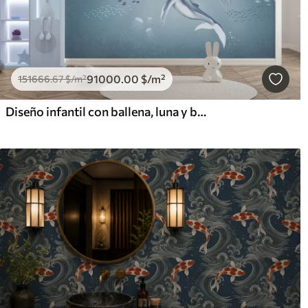
91000
.00
$
/m²
151666
.67
$
/m²
Diseño infantil con ballena, luna y barco con niños