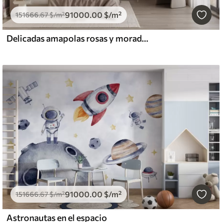
91000
.00
$
/m²
151666
.67
$
/m²
Delicadas amapolas rosas y moradas con tallos y capullos verdes sobre un fondo de textura suave y difuminada
91000
.00
$
/m²
151666
.67
$
/m²
Astronautas en el espacio