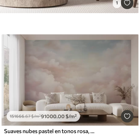
1
91000
.00
$
/m²
151666
.67
$
/m²
Suaves nubes pastel en tonos rosa, crema y azul