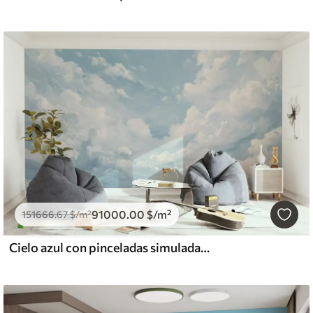
91000
.00
$
/m²
151666
.67
$
/m²
Cielo azul con pinceladas simuladas de óleo