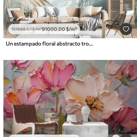
91000
.00
$
/m²
151666
.67
$
/m²
Un estampado floral abstracto tropical con grandes hojas de palmera en tonos azules y beige crea un ambiente exuberante