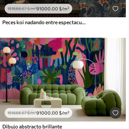
91000
.00
$
/m²
151666
.67
$
/m²
Peces koi nadando entre espectaculares olas oceánicas
91000
.00
$
/m²
151666
.67
$
/m²
Dibujo abstracto brillante