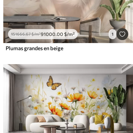
91000
.00
$
/m²
151666
.67
$
/m²
1
Plumas grandes en beige