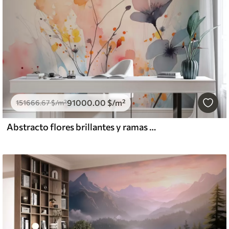
91000
.00
$
/m²
151666
.67
$
/m²
Abstracto flores brillantes y ramas con salpicaduras de pintura acuarela húmeda