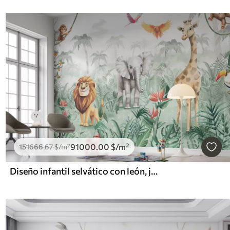
91000
.00
$
/m²
151666
.67
$
/m²
Diseño infantil selvático con león, jirafa, elefante y loros