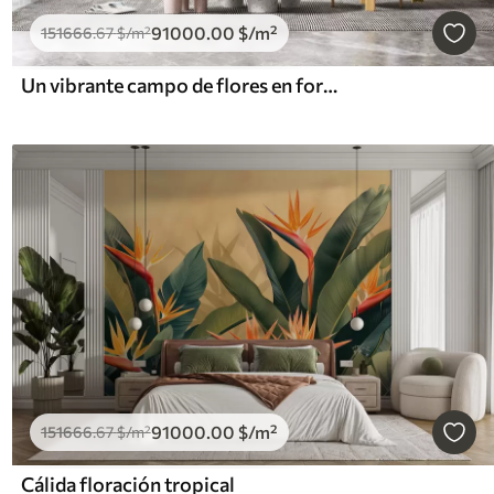
91000
.00
$
/m²
151666
.67
$
/m²
Un vibrante campo de flores en forma de acuarela con flores naranjas y amarillas y una mariposa sobre las flores
91000
.00
$
/m²
151666
.67
$
/m²
Cálida floración tropical