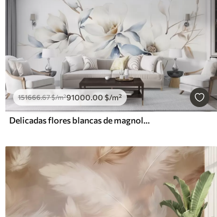
91000
.00
$
/m²
151666
.67
$
/m²
Delicadas flores blancas de magnolia con suaves pétalos azules sobre un fondo claro acuarela imitación minimalismo