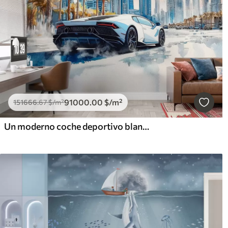
91000
.00
$
/m²
151666
.67
$
/m²
Un moderno coche deportivo blanco corriendo sobre un fondo de palmeras y rascacielos en técnica de acuarela libre