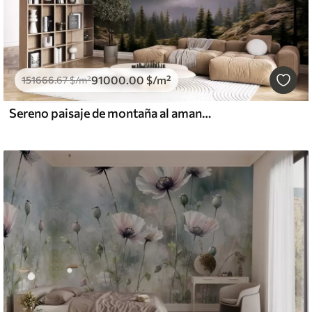
91000
.00
$
/m²
151666
.67
$
/m²
Sereno paisaje de montaña al amanecer con suave niebla sobre el fondo de un bosque