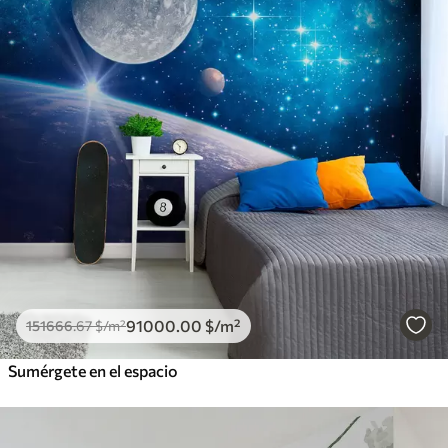
91000
.00
$
/m²
151666
.67
$
/m²
Sumérgete en el espacio