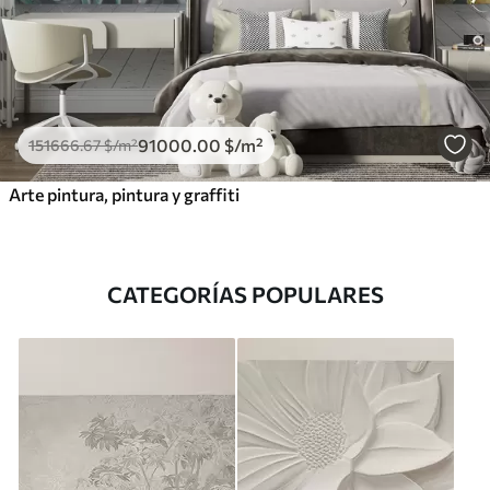
91000
.00
$
/m²
151666
.67
$
/m²
Arte pintura, pintura y graffiti
CATEGORÍAS POPULARES