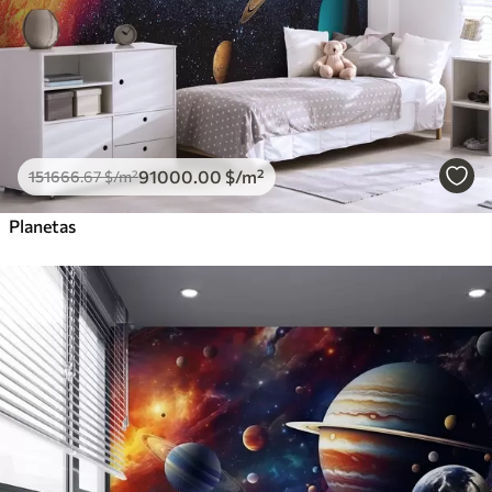
91000
.00
$
/m²
151666
.67
$
/m²
Planetas