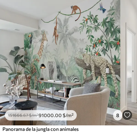
91000
.00
$
/m²
8
151666
.67
$
/m²
Panorama de la jungla con animales