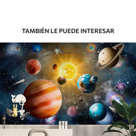
Premium
181666
.67
109000
.00
$
/m²
TAMBIÉN LE PUEDE INTERESAR
Vinilo Premium
199833
.33
119900
.00
$
/m²