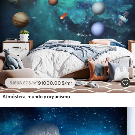
91000
.00
$
/m²
151666
.67
$
/m²
Atmósfera, mundo y organismo