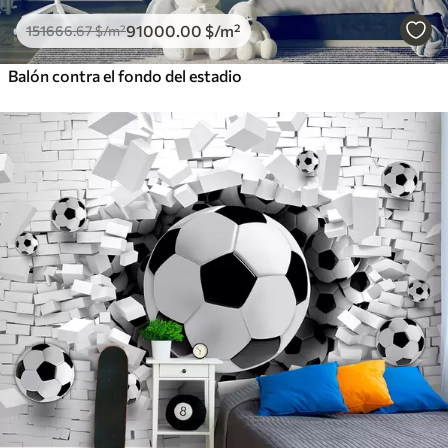
91000
.00
$
/m²
151666
.67
$
/m²
Balón contra el fondo del estadio