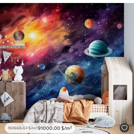
91000
.00
$
/m²
151666
.67
$
/m²