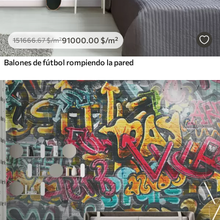
91000
.00
$
/m²
151666
.67
$
/m²
Balones de fútbol rompiendo la pared