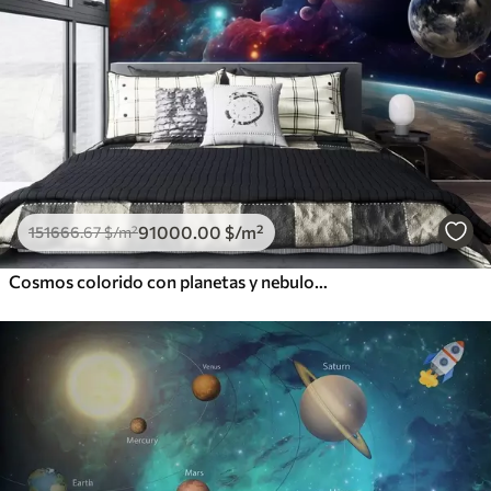
91000
.00
$
/m²
151666
.67
$
/m²
Cosmos colorido con planetas y nebulosas