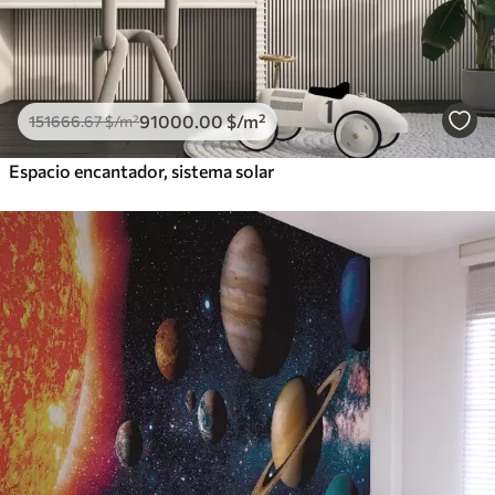
91000
.00
$
/m²
151666
.67
$
/m²
Espacio encantador, sistema solar