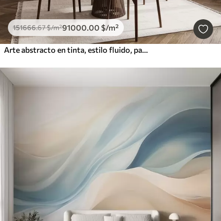
91000
.00
$
/m²
151666
.67
$
/m²
Arte abstracto en tinta, estilo fluido, paleta de colores beige