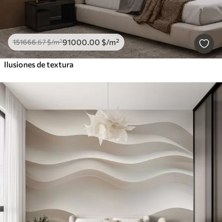
91000
.00
$
/m²
151666
.67
$
/m²
Ilusiones de textura