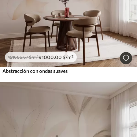
91000
.00
$
/m²
151666
.67
$
/m²
Abstracción con ondas suaves