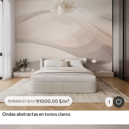
91000
.00
$
/m²
151666
.67
$
/m²
1
Ondas abstractas en tonos claros