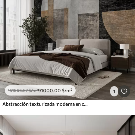
91000
.00
$
/m²
151666
.67
$
/m²
1
Abstracción texturizada moderna en colores negro y naranja