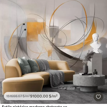
91000
.00
$
/m²
151666
.67
$
/m²
Estilo pictórico moderno abstracto con texturas, líneas curvas y formas geométricas en tonos grises, blancos y naranjas