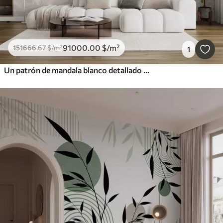
91000
.00
$
/m²
151666
.67
$
/m²
1
Un patrón de mandala blanco detallado sobre un fondo vintage texturizado de color gris claro