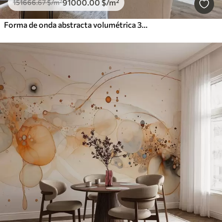
91000
.00
$
/m²
151666
.67
$
/m²
Forma de onda abstracta volumétrica 3D blanca