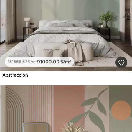
91000
.00
$
/m²
151666
.67
$
/m²
Abstracción