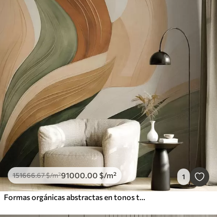
91000
.00
$
/m²
151666
.67
$
/m²
1
Formas orgánicas abstractas en tonos tierra —verde, marrón y beige— con texturas fluidas