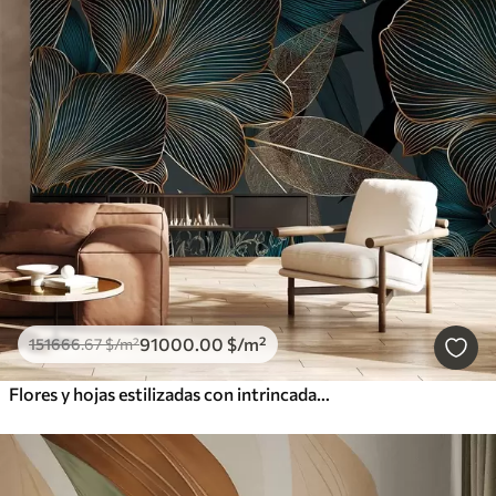
91000
.00
$
/m²
151666
.67
$
/m²
Flores y hojas estilizadas con intrincadas líneas en tonos verde azulado y amarillo sobre fondo oscuro