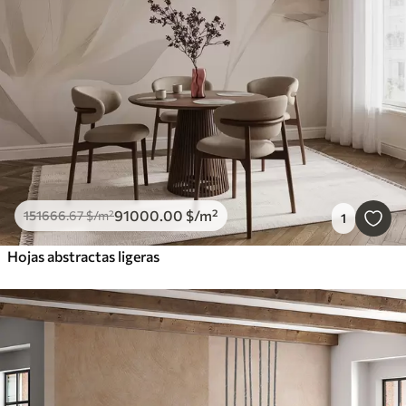
91000
.00
$
/m²
151666
.67
$
/m²
1
Hojas abstractas ligeras