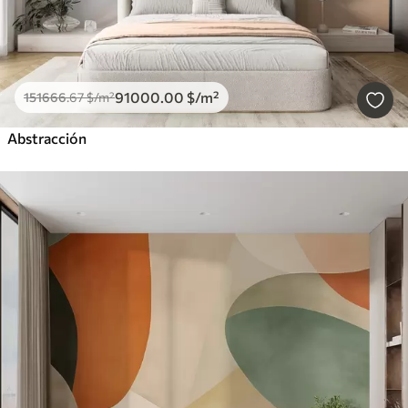
91000
.00
$
/m²
151666
.67
$
/m²
Abstracción