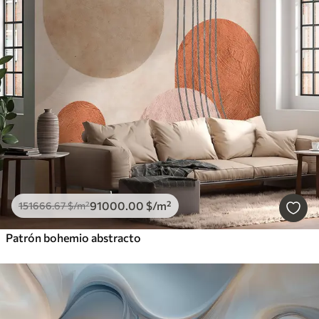
91000
.00
$
/m²
151666
.67
$
/m²
Patrón bohemio abstracto