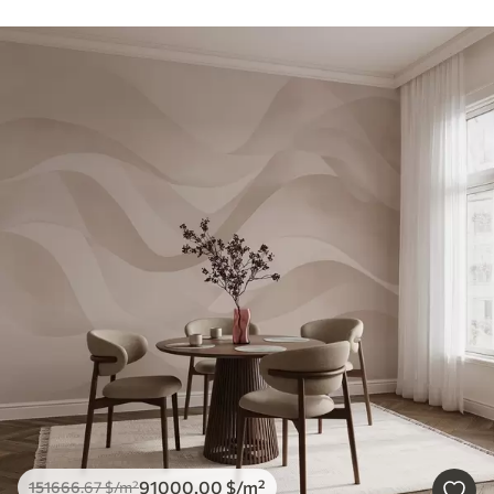
91000
.00
$
/m²
151666
.67
$
/m²