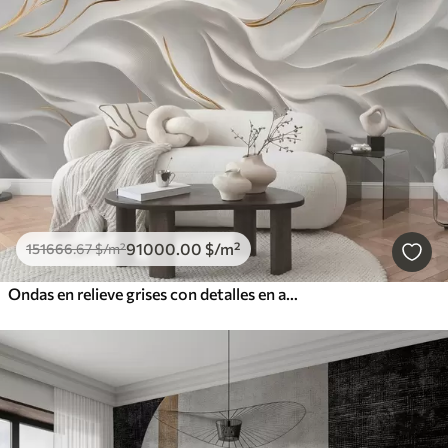
91000
.00
$
/m²
151666
.67
$
/m²
Ondas en relieve grises con detalles en amarillo