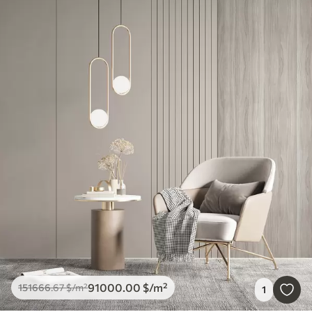
91000
.00
$
/m²
151666
.67
$
/m²
1