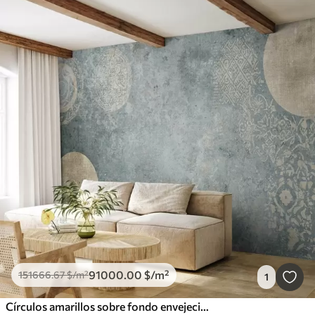
91000
.00
$
/m²
151666
.67
$
/m²
1
Círculos amarillos sobre fondo envejecido