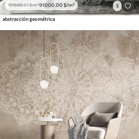
91000
.00
$
/m²
151666
.67
$
/m²
3
abstracción geométrica