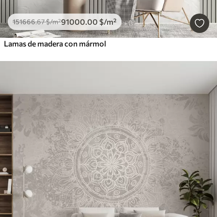
91000
.00
$
/m²
151666
.67
$
/m²
Lamas de madera con mármol