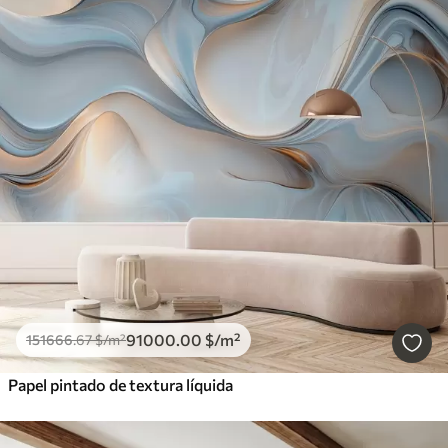
91000
.00
$
/m²
151666
.67
$
/m²
Papel pintado de textura líquida