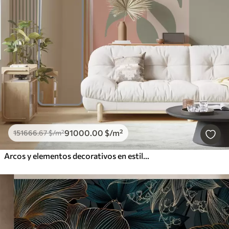
91000
.00
$
/m²
151666
.67
$
/m²
Arcos y elementos decorativos en estilo boho