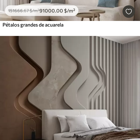
91000
.00
$
/m²
151666
.67
$
/m²
Pétalos grandes de acuarela