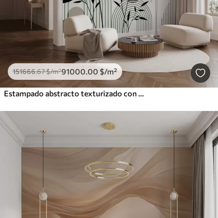
91000
.00
$
/m²
151666
.67
$
/m²
Estampado abstracto texturizado con formas geométricas, círculos y arcos y plantas negras y verdes sobre fondo blanco