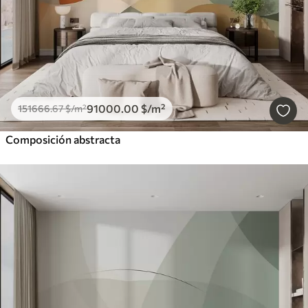
91000
.00
$
/m²
151666
.67
$
/m²
Composición abstracta