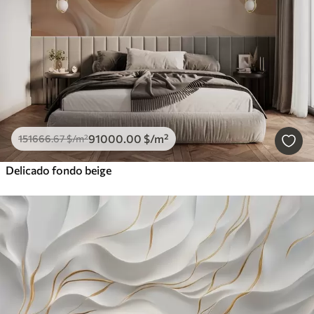
91000
.00
$
/m²
151666
.67
$
/m²
Delicado fondo beige