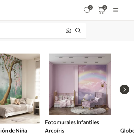
0
0
Fotomurales Infantiles
ión de Niña
Arcoíris
Glob