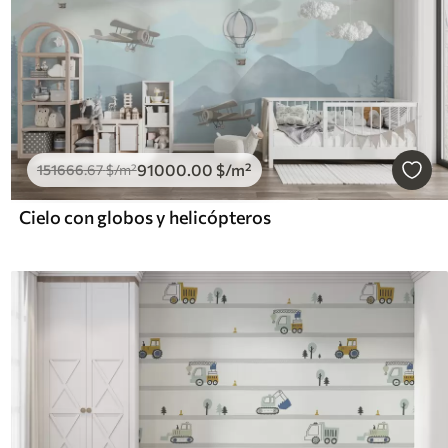
91000
.00
$
/m²
151666
.67
$
/m²
Cielo con globos y helicópteros