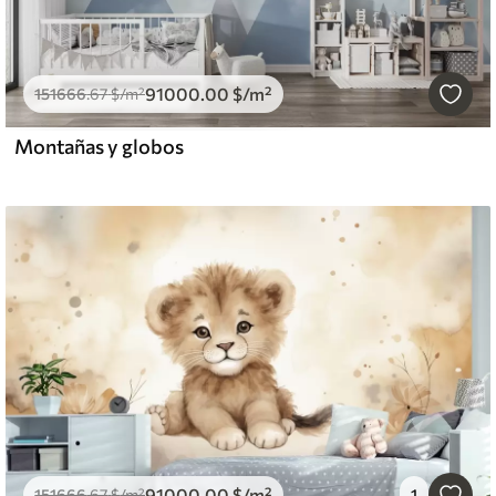
91000
.00
$
/m²
151666
.67
$
/m²
Montañas y globos
91000
.00
$
/m²
151666
.67
$
/m²
1