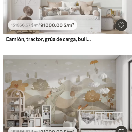
91000
.00
$
/m²
151666
.67
$
/m²
Camión, tractor, grúa de carga, bulldozer, excavadora
91000
.00
$
/m²
151666
.67
$
/m²