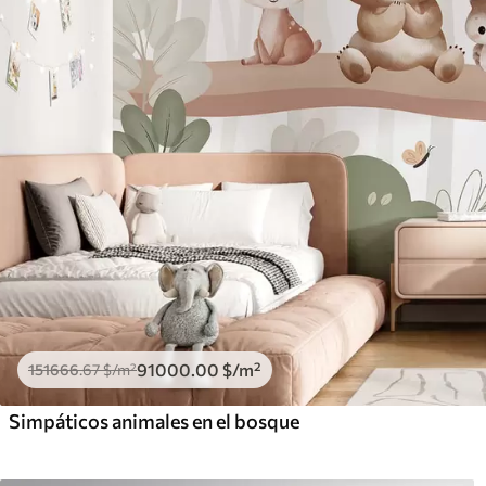
91000
.00
$
/m²
151666
.67
$
/m²
Simpáticos animales en el bosque