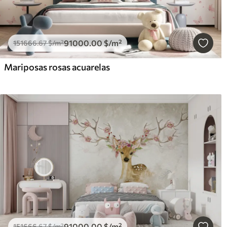
91000
.00
$
/m²
151666
.67
$
/m²
Mariposas rosas acuarelas
91000
.00
$
/m²
151666
.67
$
/m²