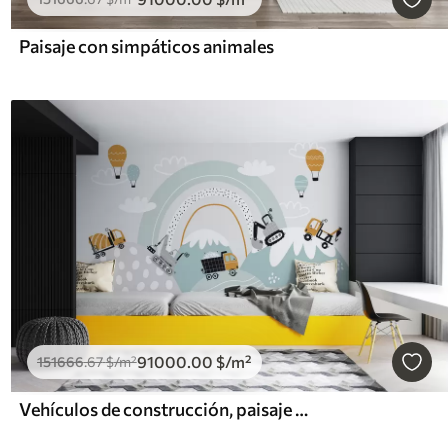
Paisaje con simpáticos animales
91000
.00
$
/m²
151666
.67
$
/m²
Vehículos de construcción, paisaje montañoso, globos y nubes al estilo escandinavo