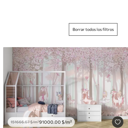
Borrar todos los filtros
91000
.00
$
/m²
151666
.67
$
/m²