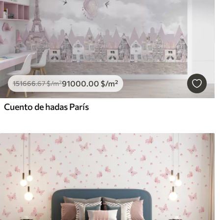
91000
.00
$
/m²
151666
.67
$
/m²
Cuento de hadas París