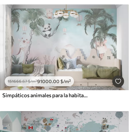
91000
.00
$
/m²
151666
.67
$
/m²
Simpáticos animales para la habitación de los niños