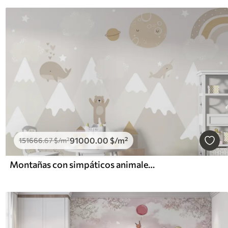
91000
.00
$
/m²
151666
.67
$
/m²
Montañas con simpáticos animales, nubes y planetas, colores beige