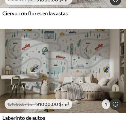
Ciervo con flores en las astas
91000
.00
$
/m²
151666
.67
$
/m²
1
Laberinto de autos