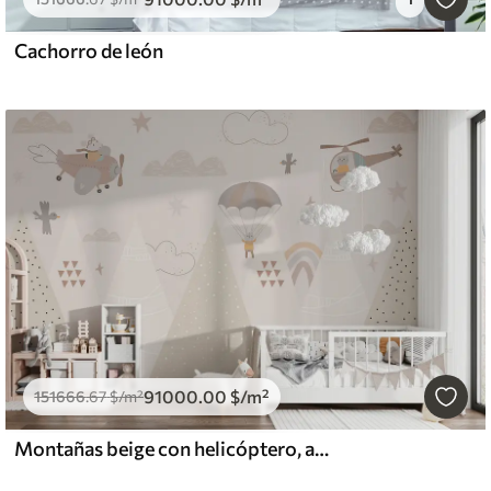
Cachorro de león
91000
.00
$
/m²
151666
.67
$
/m²
Montañas beige con helicóptero, avión y animales