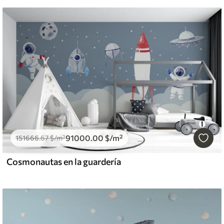
91000
.00
$
/m²
151666
.67
$
/m²
Cosmonautas en la guardería