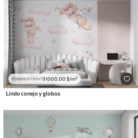
91000
.00
$
/m²
151666
.67
$
/m²
Lindo conejo y globos