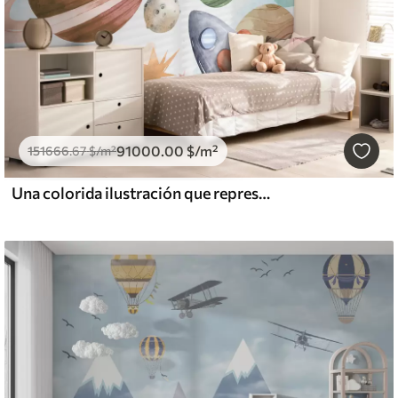
91000
.00
$
/m²
151666
.67
$
/m²
Una colorida ilustración que representa varios planetas y acuarela espacial