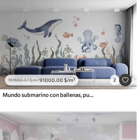
91000
.00
$
/m²
151666
.67
$
/m²
2
Mundo submarino con ballenas, pulpos y tortugas