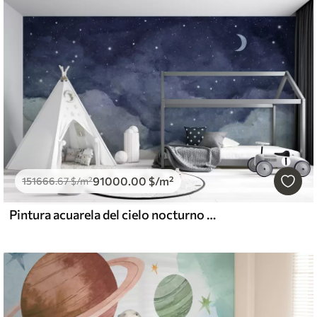
91000
.00
$
/m²
151666
.67
$
/m²
Pintura acuarela del cielo nocturno con luna creciente y estrellas brillantes