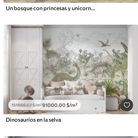
Un bosque con princesas y unicornios
91000
.00
$
/m²
151666
.67
$
/m²
Dinosaurios en la selva