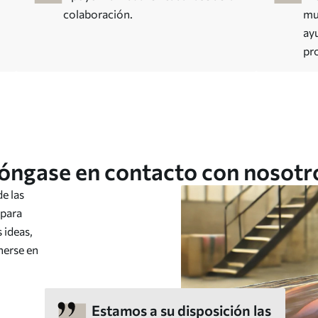
colaboración.
mu
ay
pr
óngase en contacto con nosotr
e las
 para
 ideas,
nerse en
Estamos a su disposición las