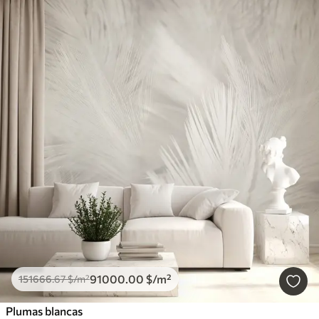
91000
.00
$
/m²
151666
.67
$
/m²
Plumas blancas