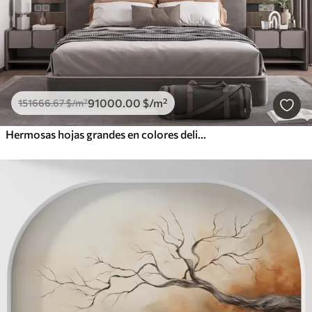
91000
.00
$
/m²
151666
.67
$
/m²
Hermosas hojas grandes en colores delicados