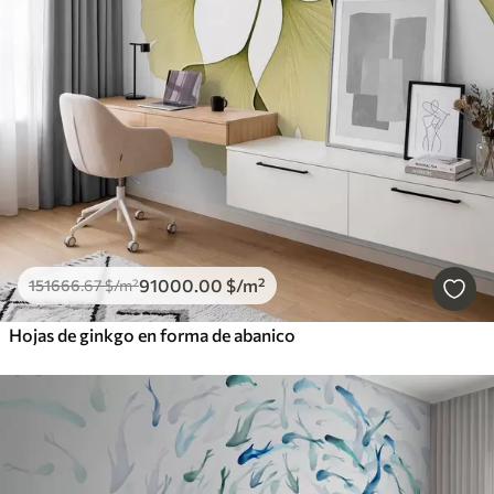
91000
.00
$
/m²
151666
.67
$
/m²
Hojas de ginkgo en forma de abanico