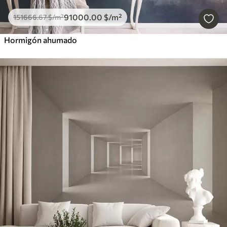
91000
.00
$
/m²
151666
.67
$
/m²
Hormigón ahumado