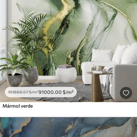
91000
.00
$
/m²
151666
.67
$
/m²
Mármol verde