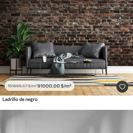
91000
.00
$
/m²
151666
.67
$
/m²
Ladrillo de negro