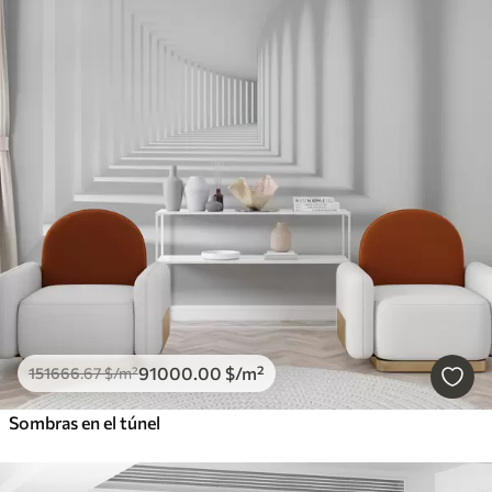
91000
.00
$
/m²
151666
.67
$
/m²
Sombras en el túnel