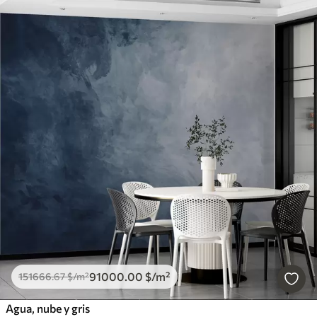
91000
.00
$
/m²
151666
.67
$
/m²
Agua, nube y gris