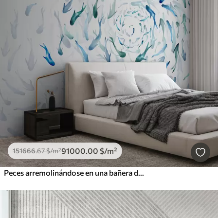
91000
.00
$
/m²
151666
.67
$
/m²
Peces arremolinándose en una bañera de hidromasaje, danza de peces, acuarela, tiburón, composición abstracta, minimalismo, color azul, verde