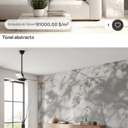
91000
.00
$
/m²
151666
.67
$
/m²
1
Túnel abstracto