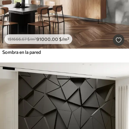
91000
.00
$
/m²
151666
.67
$
/m²
Sombra en la pared