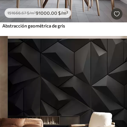
91000
.00
$
/m²
151666
.67
$
/m²
Abstracción geométrica de gris