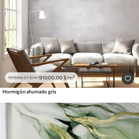
91000
.00
$
/m²
151666
.67
$
/m²
Hormigón ahumado gris