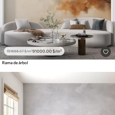
91000
.00
$
/m²
151666
.67
$
/m²
Rama de árbol