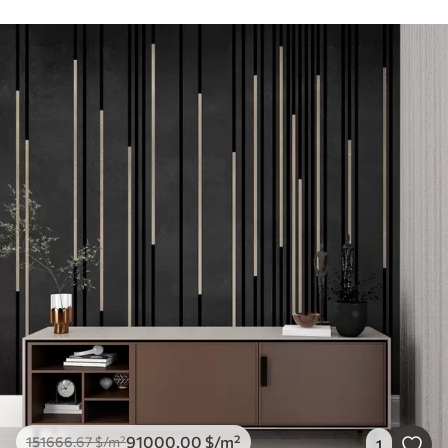
91000
.00
$
/m²
151666
.67
$
/m²
1