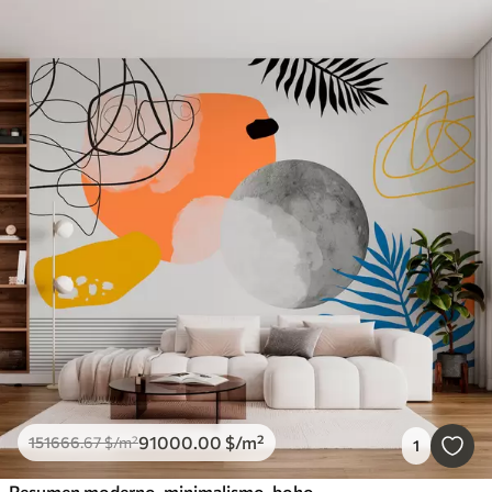
91000
.00
$
/m²
151666
.67
$
/m²
1
Resumen moderno, minimalismo, boho, geometría, manchas de acuarela, luna llena, silueta de hoja de palma, topografía, complejidad, naranja, amarillo, gris