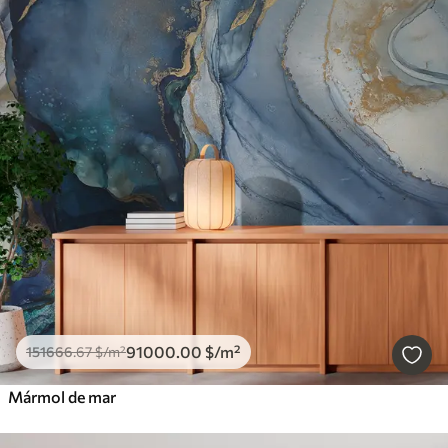
91000
.00
$
/m²
151666
.67
$
/m²
Mármol de mar