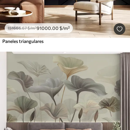
91000
.00
$
/m²
151666
.67
$
/m²
Paneles triangulares