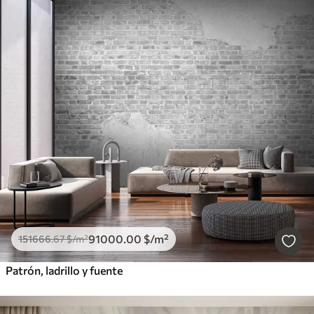
91000
.00
$
/m²
151666
.67
$
/m²
Patrón, ladrillo y fuente