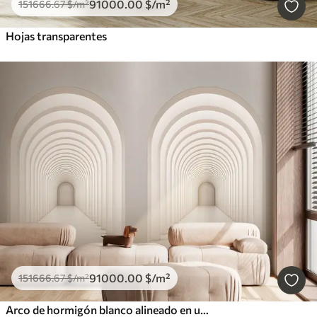
91000
.00
$
/m²
151666
.67
$
/m²
Hojas transparentes
91000
.00
$
/m²
151666
.67
$
/m²
Arco de hormigón blanco alineado en una larga fila con luz