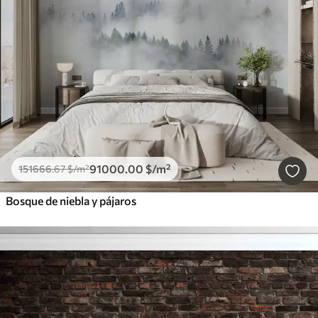
91000
.00
$
/m²
151666
.67
$
/m²
Bosque de niebla y pájaros