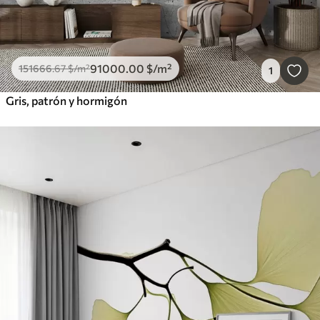
91000
.00
$
/m²
151666
.67
$
/m²
1
Gris, patrón y hormigón