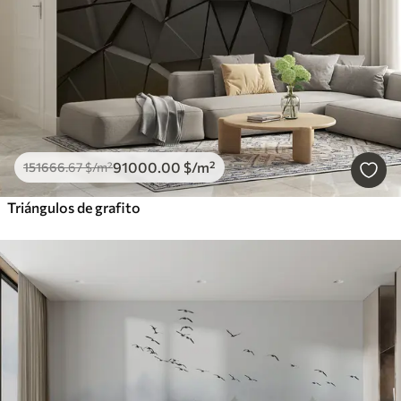
91000
.00
$
/m²
151666
.67
$
/m²
Triángulos de grafito