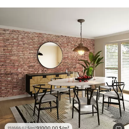
91000
.00
$
/m²
151666
.67
$
/m²