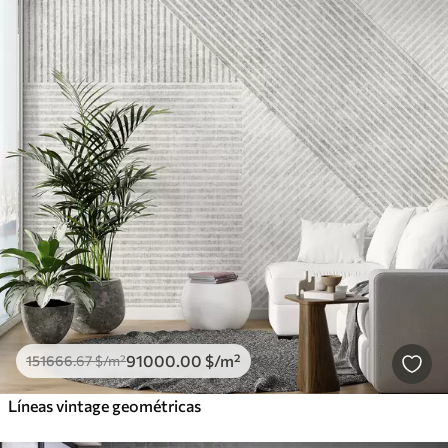
91000
.00
$
/m²
151666
.67
$
/m²
Líneas vintage geométricas