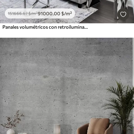
91000
.00
$
/m²
151666
.67
$
/m²
Panales volumétricos con retroiluminación