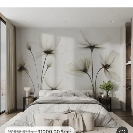
91000
.00
$
/m²
151666
.67
$
/m²