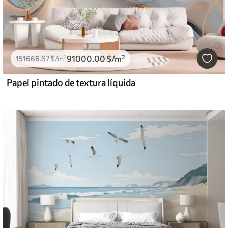
91000
.00
$
/m²
151666
.67
$
/m²
Papel pintado de textura líquida