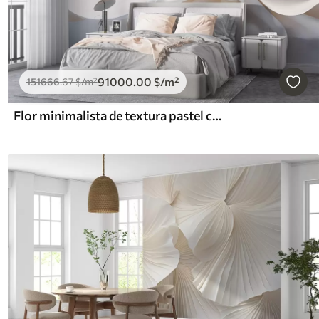
91000
.00
$
/m²
151666
.67
$
/m²
Flor minimalista de textura pastel con pétalos suaves, ligera y aireada, sobre fondo blanco