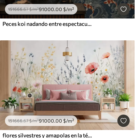
91000
.00
$
/m²
151666
.67
$
/m²
Peces koi nadando entre espectaculares olas oceánicas
91000
.00
$
/m²
151666
.67
$
/m²
flores silvestres y amapolas en la técnica de los trazos