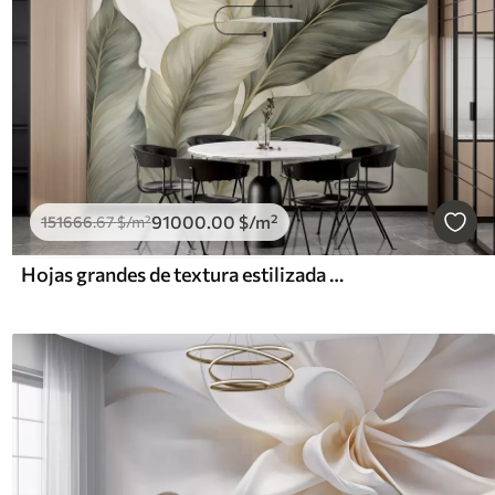
91000
.00
$
/m²
151666
.67
$
/m²
Hojas grandes de textura estilizada con venas detalladas en varios tonos de verde, crema y beige