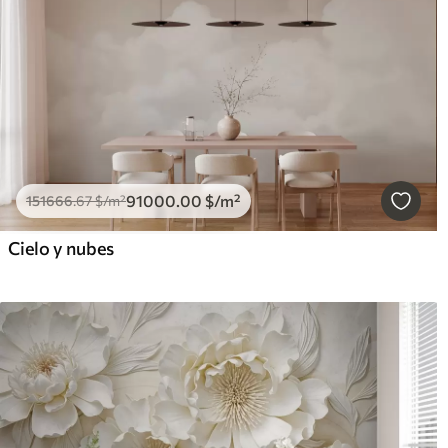
91000
.00
$
/m²
151666
.67
$
/m²
Cielo y nubes