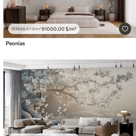
91000
.00
$
/m²
151666
.67
$
/m²
Peonías