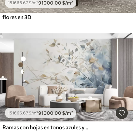
91000
.00
$
/m²
151666
.67
$
/m²
flores en 3D
91000
.00
$
/m²
151666
.67
$
/m²
Ramas con hojas en tonos azules y marrones, fondo claro, suave y delicado, estilo acuarela