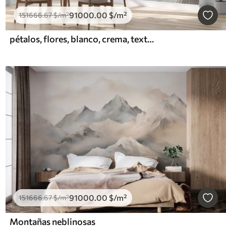
91000
.00
$
/m²
151666
.67
$
/m²
pétalos, flores, blanco, crema, textura, ternura, decorativo
91000
.00
$
/m²
151666
.67
$
/m²
Montañas neblinosas