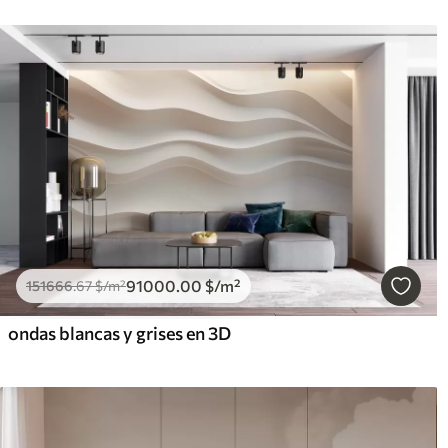
91000
.00
$
/m²
151666
.67
$
/m²
ondas blancas y grises en 3D