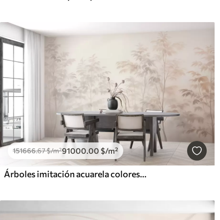
91000
.00
$
/m²
151666
.67
$
/m²
Árboles imitación acuarela colores cálidos