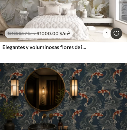
91000
.00
$
/m²
151666
.67
$
/m²
1
Elegantes y voluminosas flores de imitación de peonía blanca con suaves pétalos y centros amarillo pastel, sobre un fondo claro