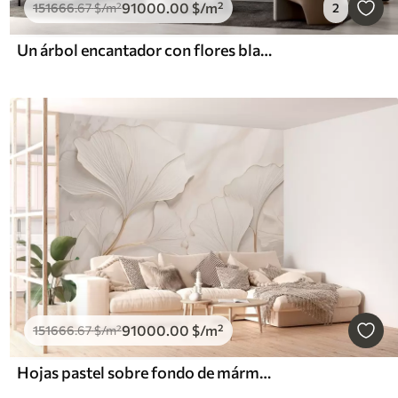
91000
.00
$
/m²
151666
.67
$
/m²
2
Un árbol encantador con flores blancas contra el fondo de nubes en un estilo interesante en delicados colores cálidos
91000
.00
$
/m²
151666
.67
$
/m²
Hojas pastel sobre fondo de mármol en tonos beige