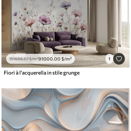
91000
.00
$
/m²
151666
.67
$
/m²
1
Fiori à l'acquerella in stile grunge