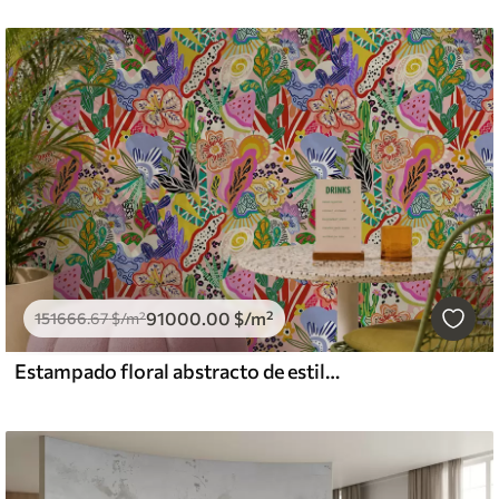
91000
.00
$
/m²
151666
.67
$
/m²
Estampado floral abstracto de estilo pop art