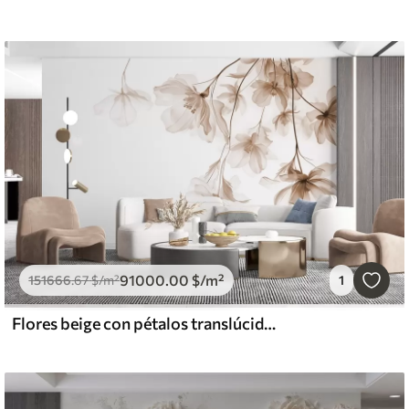
91000
.00
$
/m²
151666
.67
$
/m²
1
Flores beige con pétalos translúcidos colgando de una rama, beige y blanco, composición minimalista de arte moderno