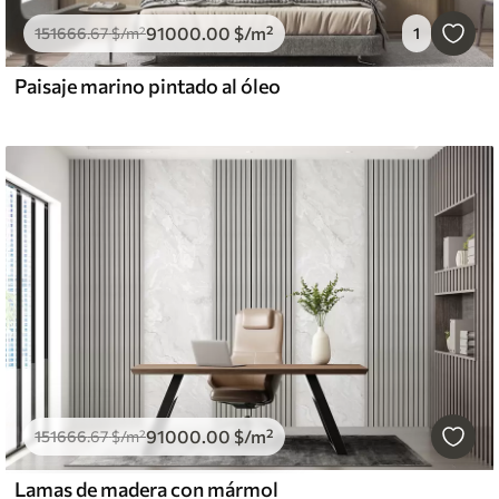
91000
.00
$
/m²
151666
.67
$
/m²
1
Paisaje marino pintado al óleo
91000
.00
$
/m²
151666
.67
$
/m²
Lamas de madera con mármol