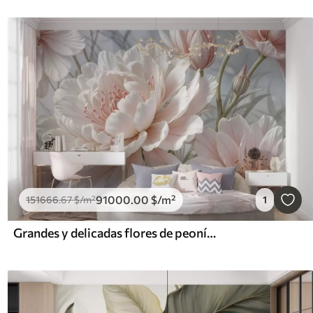
91000
.00
$
/m²
151666
.67
$
/m²
1
Grandes y delicadas flores de peonía blancas y rosas con pétalos suaves y esponjosos sobre un fondo gris difuminado