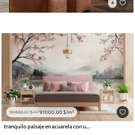
4
91000
.00
$
/m²
151666
.67
$
/m²
tranquilo paisaje en acuarela con un lago y un árbol en flor