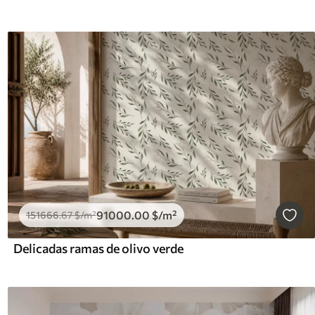
91000
.00
$
/m²
151666
.67
$
/m²
Delicadas ramas de olivo verde