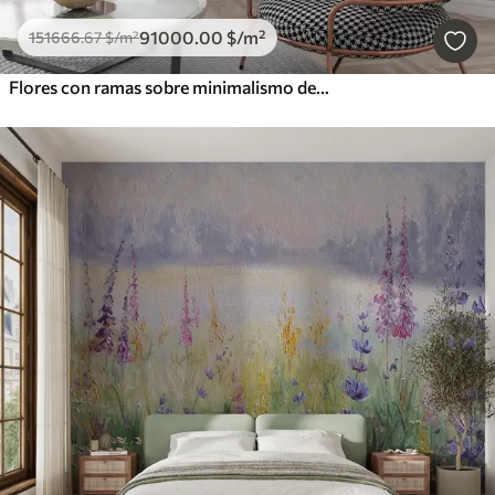
91000
.00
$
/m²
151666
.67
$
/m²
Flores con ramas sobre minimalismo de fondo de hormigón grunge