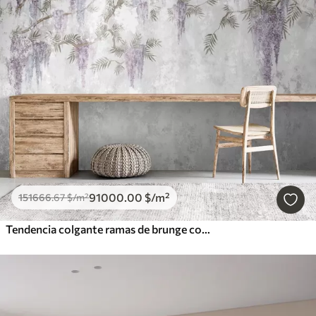
91000
.00
$
/m²
151666
.67
$
/m²
Tendencia colgante ramas de brunge con colores morados