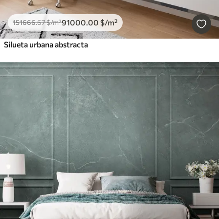
91000
.00
$
/m²
151666
.67
$
/m²
Silueta urbana abstracta