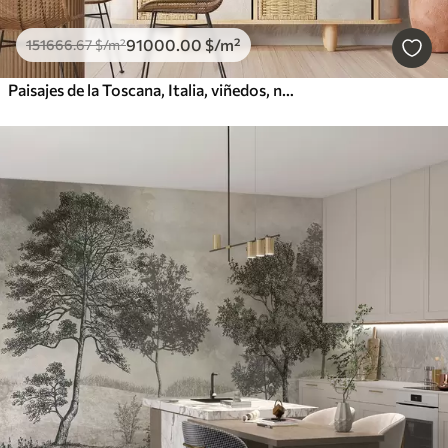
91000
.00
$
/m²
151666
.67
$
/m²
Paisajes de la Toscana, Italia, viñedos, naturaleza, castillo antiguo, colores beige