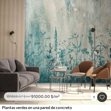
91000
.00
$
/m²
151666
.67
$
/m²
1
Plantas verdes en una pared de concreto