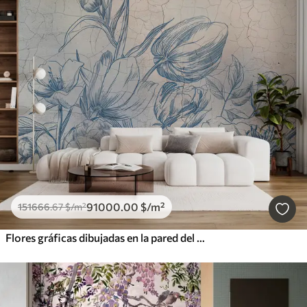
91000
.00
$
/m²
151666
.67
$
/m²
Flores gráficas dibujadas en la pared del loft