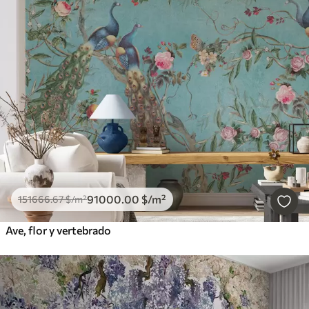
91000
.00
$
/m²
151666
.67
$
/m²
Ave, flor y vertebrado