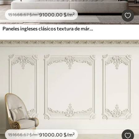
91000
.00
$
/m²
151666
.67
$
/m²
Paneles ingleses clásicos textura de mármol Boiserie
91000
.00
$
/m²
151666
.67
$
/m²