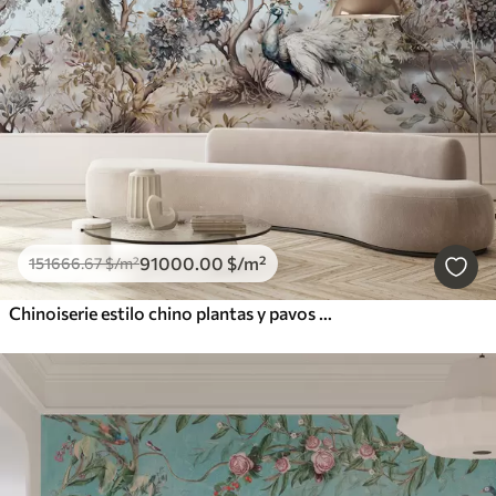
91000
.00
$
/m²
151666
.67
$
/m²
Chinoiserie estilo chino plantas y pavos reales