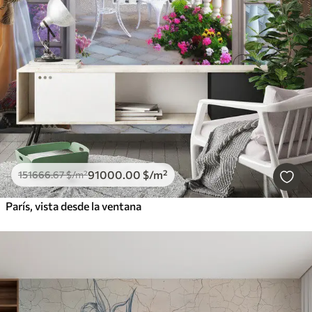
91000
.00
$
/m²
151666
.67
$
/m²
París, vista desde la ventana