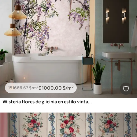
91000
.00
$
/m²
151666
.67
$
/m²
Wisteria flores de glicinia en estilo vintage