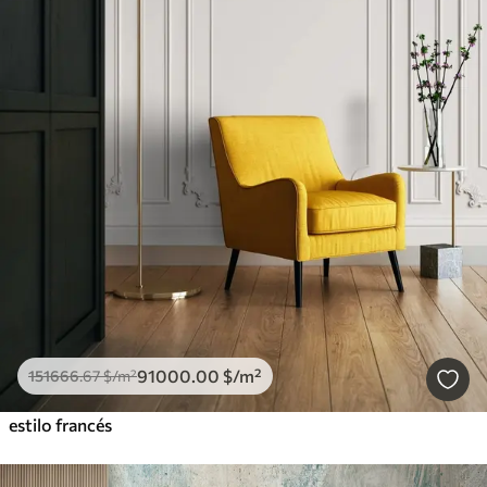
91000
.00
$
/m²
151666
.67
$
/m²
estilo francés