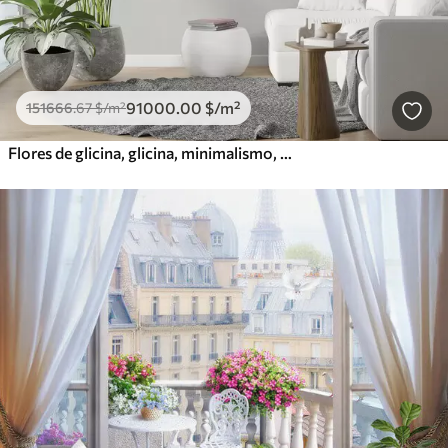
91000
.00
$
/m²
151666
.67
$
/m²
Flores de glicina, glicina, minimalismo, monocromo, loft y estilo japonés