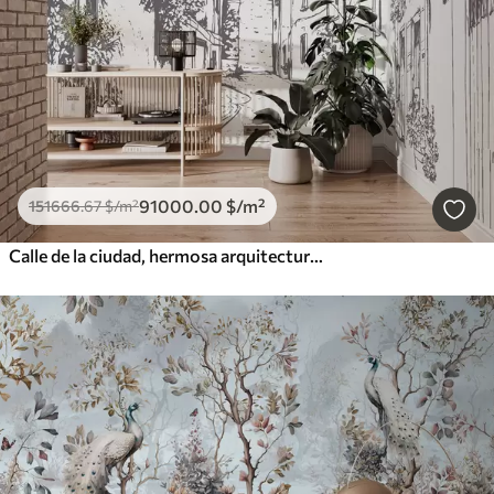
91000
.00
$
/m²
151666
.67
$
/m²
Calle de la ciudad, hermosa arquitectura, edificios, Mediterráneo, dibujo lineal, color beige