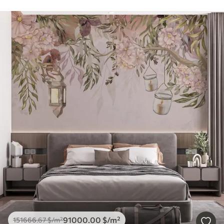
91000
.00
$
/m²
151666
.67
$
/m²