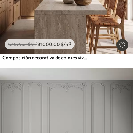
91000
.00
$
/m²
151666
.67
$
/m²
Composición decorativa de colores vivos, al estilo de un mosaico cerámico, con jugosos limones, flores, hojas y ramas