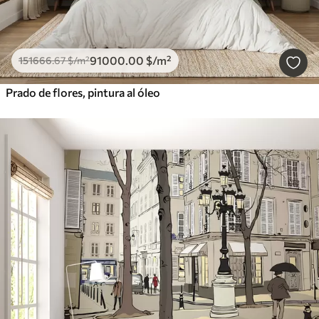
91000
.00
$
/m²
151666
.67
$
/m²
Prado de flores, pintura al óleo