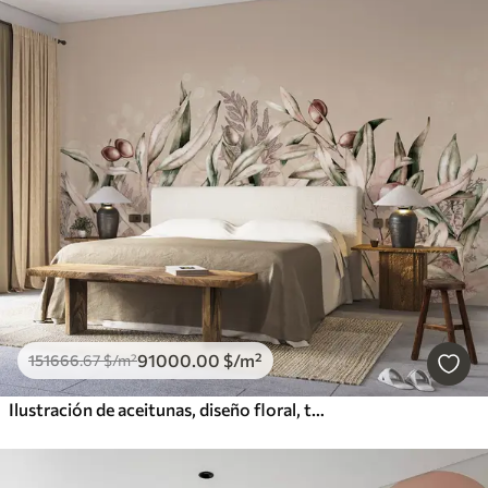
91000
.00
$
/m²
151666
.67
$
/m²
Ilustración de aceitunas, diseño floral, tropical, acuarela, hojas grandes, colores beige