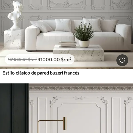
91000
.00
$
/m²
151666
.67
$
/m²
Estilo clásico de pared buzeri francés