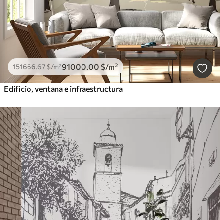
91000
.00
$
/m²
151666
.67
$
/m²
Edificio, ventana e infraestructura