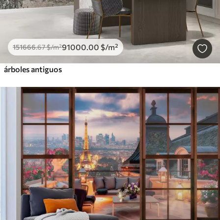
91000
.00
$
/m²
151666
.67
$
/m²
árboles antiguos