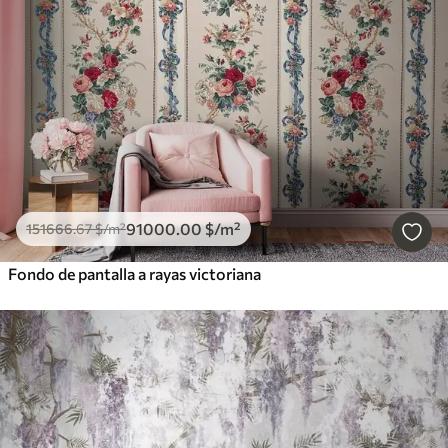
91000
.00
$
/m²
151666
.67
$
/m²
Fondo de pantalla a rayas victoriana