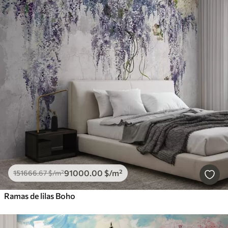
91000
.00
$
/m²
151666
.67
$
/m²
Ramas de lilas Boho