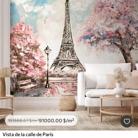
91000
.00
$
/m²
151666
.67
$
/m²
Vista de la calle de París