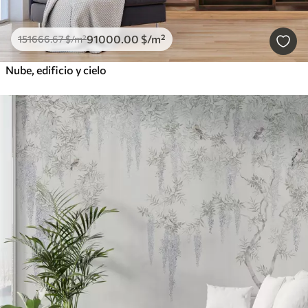
91000
.00
$
/m²
151666
.67
$
/m²
Nube, edificio y cielo