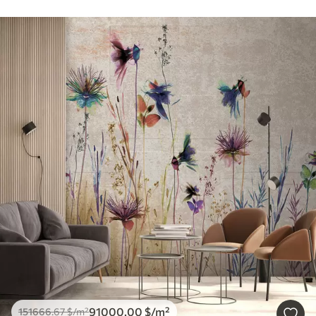
91000
.00
$
/m²
151666
.67
$
/m²