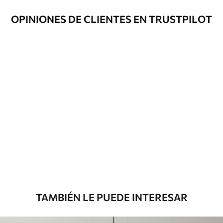
limpiarse con agua.
OPINIONES DE CLIENTES EN TRUSTPILOT
Método de
Hasta 360 cm de altura: aplicación sin
aplicación
juntas.
Más de 360 cm de altura: aplicación con
solapamiento.
Materiales disponibles
Estándar
151666
.67
91000
.00
$
/m²
Premium
181666
.67
109000
.00
$
/m²
TAMBIÉN LE PUEDE INTERESAR
Vinilo Premium
199833
.33
119900
.00
$
/m²