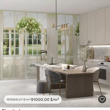
91000
.00
$
/m²
151666
.67
$
/m²