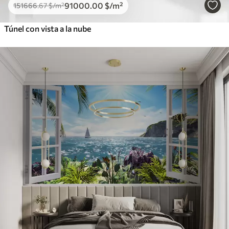
91000
.00
$
/m²
151666
.67
$
/m²
Túnel con vista a la nube