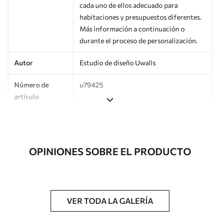
cada uno de ellos adecuado para
habitaciones y presupuestos diferentes.
Más información a continuación o
durante el proceso de personalización.
Autor
Estudio de diseño Uwalls
Número de
u79425
artículo
Producción
Impreso bajo pedido y entregado en
rollos de hasta 50 cm de ancho.
OPINIONES SOBRE EL PRODUCTO
Adicionalmente
Disponible con recubrimiento de barniz
y/o adhesivo para empapelar.
Limpieza
Se puede limpiar suavemente con una
esponja suave. Los murales de pared con
VER TODA LA GALERÍA
recubrimiento de barniz pueden