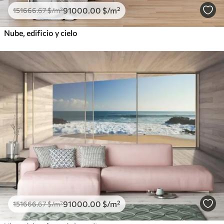
91000
.00
$
/m²
151666
.67
$
/m²
Nube, edificio y cielo
91000
.00
$
/m²
151666
.67
$
/m²