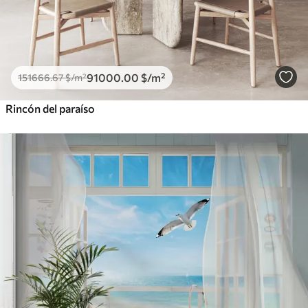
91000
.00
$
/m²
151666
.67
$
/m²
Rincón del paraíso