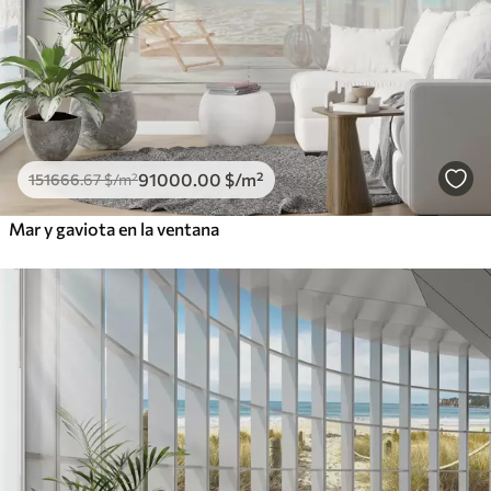
91000
.00
$
/m²
151666
.67
$
/m²
Mar y gaviota en la ventana