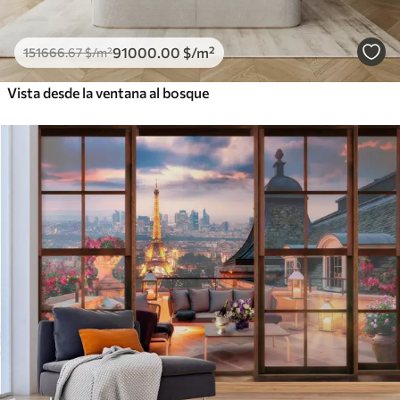
91000
.00
$
/m²
151666
.67
$
/m²
Vista desde la ventana al bosque