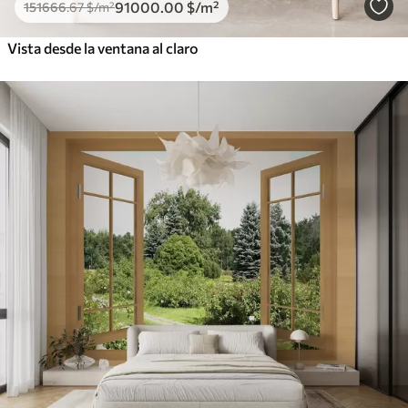
91000
.00
$
/m²
151666
.67
$
/m²
Vista desde la ventana al claro