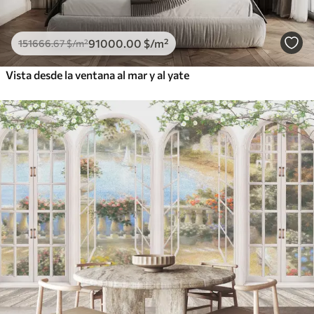
91000
.00
$
/m²
151666
.67
$
/m²
Vista desde la ventana al mar y al yate