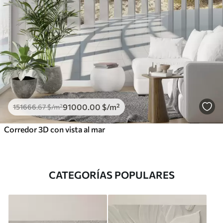
91000
.00
$
/m²
151666
.67
$
/m²
Corredor 3D con vista al mar
CATEGORÍAS POPULARES