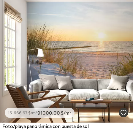
91000
.00
$
/m²
151666
.67
$
/m²
Foto/playa panorámica con puesta de sol