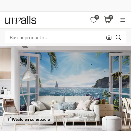
0
0
Véalo en su espacio