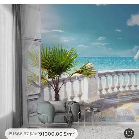
91000
.00
$
/m²
151666
.67
$
/m²