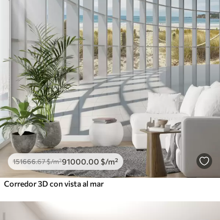
91000
.00
$
/m²
151666
.67
$
/m²
Corredor 3D con vista al mar