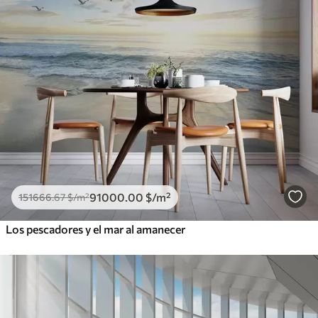
91000
.00
$
/m²
151666
.67
$
/m²
Los pescadores y el mar al amanecer