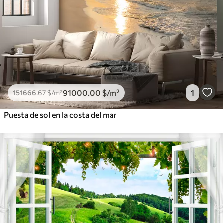
91000
.00
$
/m²
1
151666
.67
$
/m²
Puesta de sol en la costa del mar