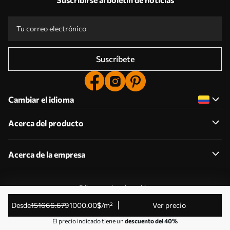
Suscríbete
Cambiar el idioma
Acerca del producto
Acerca de la empresa
Editar permisos de cookies
© 2011-2026 Uwalls . Todos los derechos reservados.
desde
151666
.67
91000
.00
$
/m²
Ver precio
Gestionado por KLW Sp. z o.o. CIF: PL9223057591.
El precio indicado tiene un
descuento del 40%