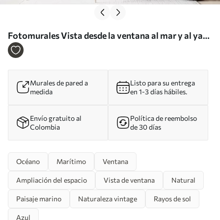
Fotomurales Vista desde la ventana al mar y al yate
Nr. u54608
Murales de pared a
Listo para su entrega
medida
en 1-3 días hábiles.
Envío gratuito al
Política de reembolso
Colombia
de 30 días
Océano
Marítimo
Ventana
Ampliación del espacio
Vista de ventana
Natural
Paisaje marino
Naturaleza vintage
Rayos de sol
Azul