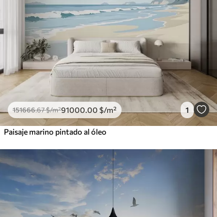
91000
.00
$
/m²
1
151666
.67
$
/m²
Paisaje marino pintado al óleo