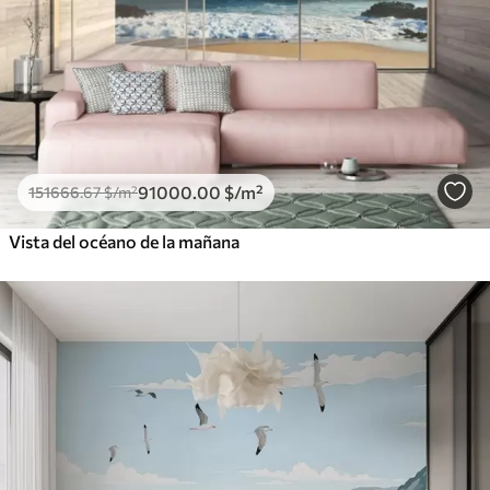
91000
.00
$
/m²
151666
.67
$
/m²
Vista del océano de la mañana