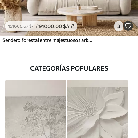
91000
.00
$
/m²
3
151666
.67
$
/m²
Sendero forestal entre majestuosos árboles en estilo acuarela
CATEGORÍAS POPULARES