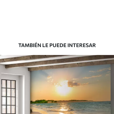
Estándar
151666
.67
91000
.00
$
/m²
Premium
181666
.67
109000
.00
$
/m²
TAMBIÉN LE PUEDE INTERESAR
Vinilo Premium
199833
.33
119900
.00
$
/m²