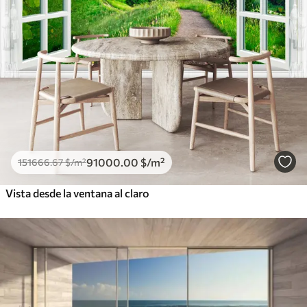
91000
.00
$
/m²
151666
.67
$
/m²
Vista desde la ventana al claro