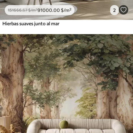
91000
.00
$
/m²
2
151666
.67
$
/m²
Hierbas suaves junto al mar