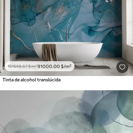
91000
.00
$
/m²
151666
.67
$
/m²
Tinta de alcohol translúcida