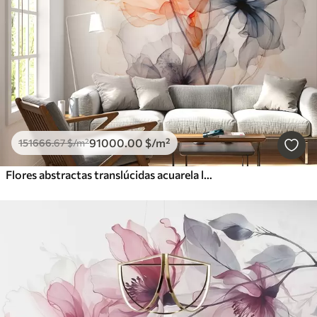
Borrar todos los filtros
91000
.00
$
/m²
151666
.67
$
/m²
Flores abstractas translúcidas acuarela líquida