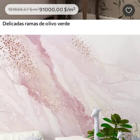
91000
.00
$
/m²
151666
.67
$
/m²
Delicadas ramas de olivo verde