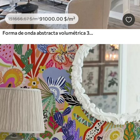
91000
.00
$
/m²
151666
.67
$
/m²
Forma de onda abstracta volumétrica 3D blanca