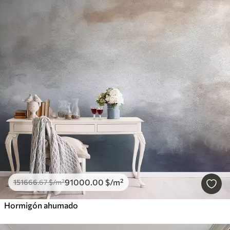
91000
.00
$
/m²
151666
.67
$
/m²
Hormigón ahumado