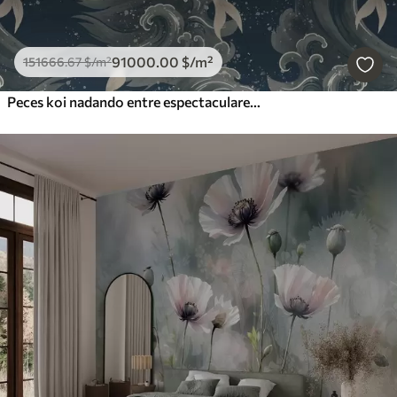
91000
.00
$
/m²
151666
.67
$
/m²
Peces koi nadando entre espectaculares olas oceánicas