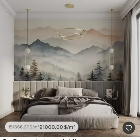
91000
.00
$
/m²
151666
.67
$
/m²