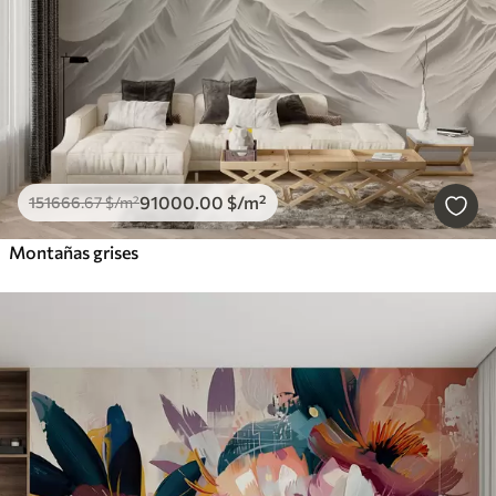
91000
.00
$
/m²
151666
.67
$
/m²
Montañas grises