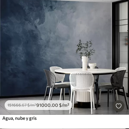
91000
.00
$
/m²
151666
.67
$
/m²
Agua, nube y gris