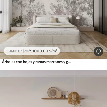
91000
.00
$
/m²
151666
.67
$
/m²
Árboles con hojas y ramas marrones y grises con pájaros volando en el cielo, fondo blanco