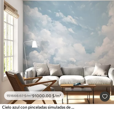
91000
.00
$
/m²
151666
.67
$
/m²
Cielo azul con pinceladas simuladas de óleo