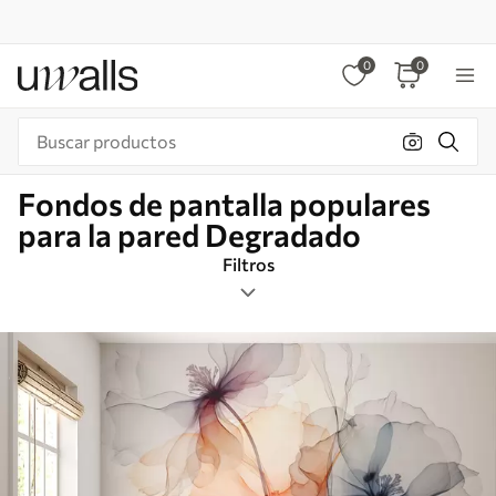
0
0
Fondos de pantalla populares
para la pared Degradado
Filtros
Etiquetas
Formato de imagen
Degradado
Inteligente