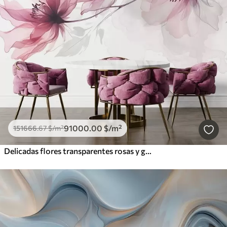
91000
.00
$
/m²
151666
.67
$
/m²
Delicadas flores transparentes rosas y grises con pétalos suaves y difuminados sobre fondo blanco