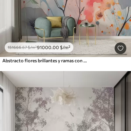
91000
.00
$
/m²
151666
.67
$
/m²
Abstracto flores brillantes y ramas con salpicaduras de pintura acuarela húmeda