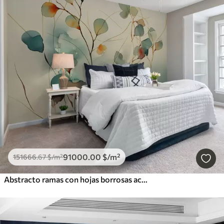
91000
.00
$
/m²
151666
.67
$
/m²
Abstracto ramas con hojas borrosas acuarela húmeda