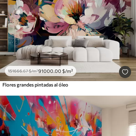
91000
.00
$
/m²
151666
.67
$
/m²
Flores grandes pintadas al óleo