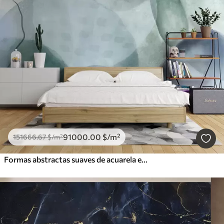
91000
.00
$
/m²
151666
.67
$
/m²
Formas abstractas suaves de acuarela en tonos de azul, verde y blanco