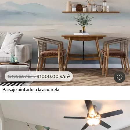
91000
.00
$
/m²
151666
.67
$
/m²
Paisaje pintado a la acuarela