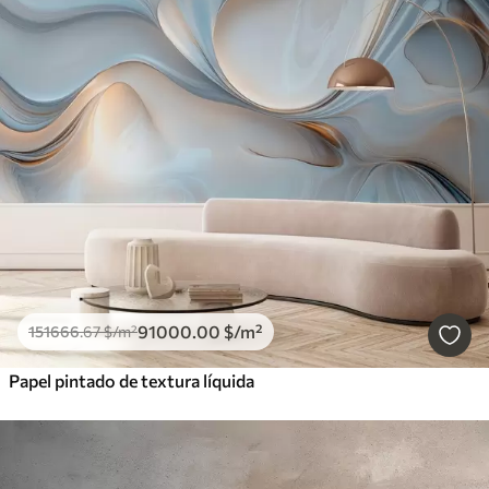
91000
.00
$
/m²
151666
.67
$
/m²
Papel pintado de textura líquida