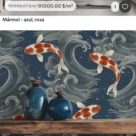
91000
.00
$
/m²
151666
.67
$
/m²
1
Mármol - azul, rosa