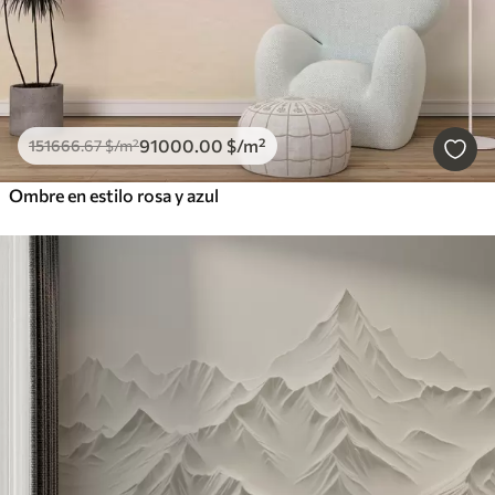
91000
.00
$
/m²
151666
.67
$
/m²
Ombre en estilo rosa y azul