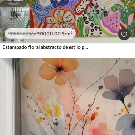
91000
.00
$
/m²
151666
.67
$
/m²
Estampado floral abstracto de estilo pop art