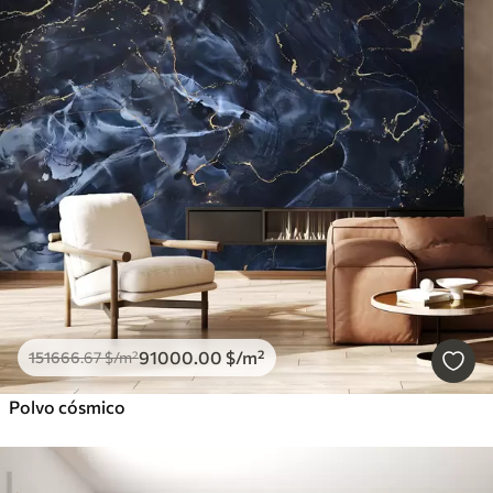
91000
.00
$
/m²
151666
.67
$
/m²
Polvo cósmico