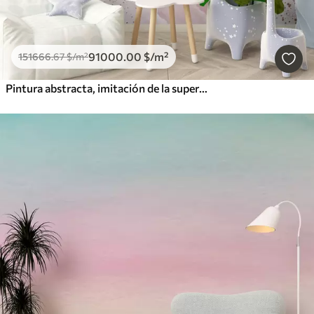
91000
.00
$
/m²
151666
.67
$
/m²
Pintura abstracta, imitación de la superficie de mármol de la piedra