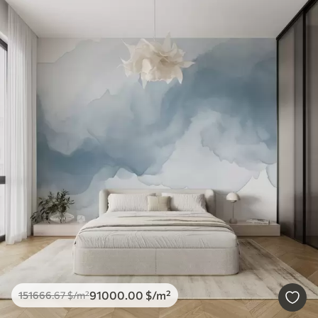
91000
.00
$
/m²
151666
.67
$
/m²