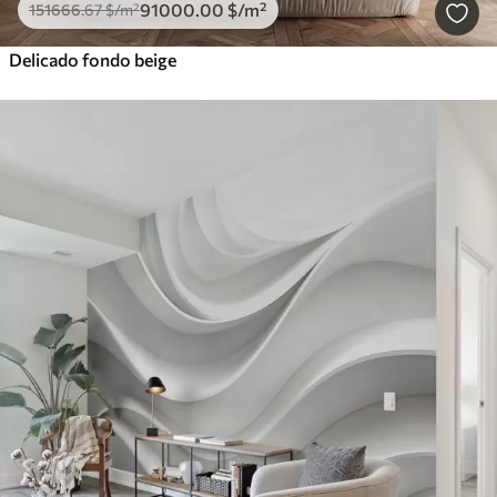
91000
.00
$
/m²
151666
.67
$
/m²
Delicado fondo beige