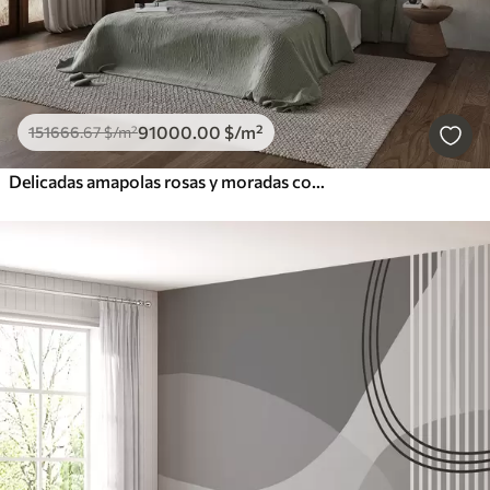
91000
.00
$
/m²
151666
.67
$
/m²
Delicadas amapolas rosas y moradas con tallos y capullos verdes sobre un fondo de textura suave y difuminada