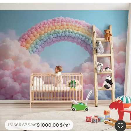
91000
.00
$
/m²
151666
.67
$
/m²