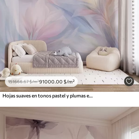
91000
.00
$
/m²
151666
.67
$
/m²
Hojas suaves en tonos pastel y plumas en tonos rosa, azul y amarillo, estampado abstracto y con textura.