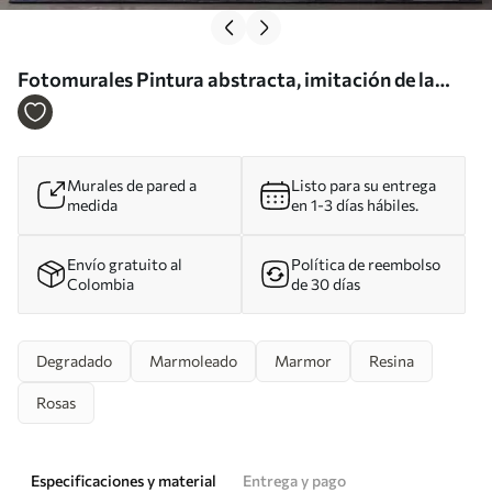
Fotomurales Pintura abstracta, imitación de la
superficie de mármol de la piedra Nr. u95846
Murales de pared a
Listo para su entrega
medida
en 1-3 días hábiles.
Envío gratuito al
Política de reembolso
Colombia
de 30 días
Degradado
Marmoleado
Marmor
Resina
Rosas
Especificaciones y material
Entrega y pago