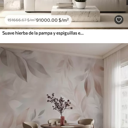
91000
.00
$
/m²
151666
.67
$
/m²
Suave hierba de la pampa y espiguillas en tonos beige y rosa sobre un fondo claro