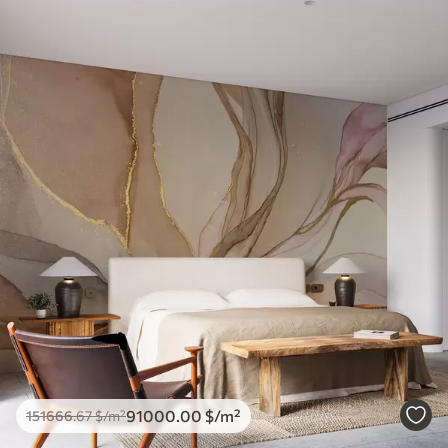
91000
.00
$
/m²
151666
.67
$
/m²