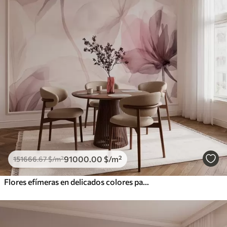
91000
.00
$
/m²
151666
.67
$
/m²
Flores efímeras en delicados colores pastel