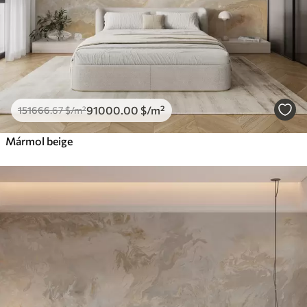
91000
.00
$
/m²
151666
.67
$
/m²
Mármol beige