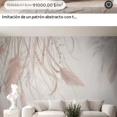
91000
.00
$
/m²
151666
.67
$
/m²
Imitación de un patrón abstracto con textura de mármol en tonos rosas y amarillos