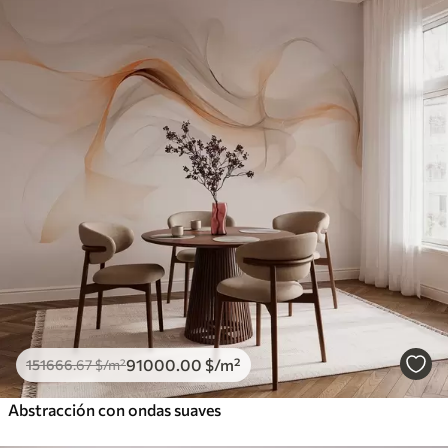
91000
.00
$
/m²
151666
.67
$
/m²
Abstracción con ondas suaves