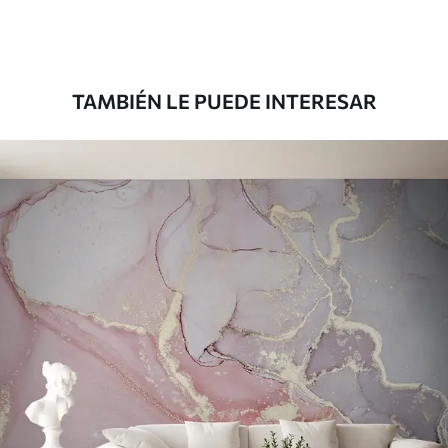
Premium
181666
.67
109000
.00
$
/m²
TAMBIÉN LE PUEDE INTERESAR
Vinilo Premium
199833
.33
119900
.00
$
/m²