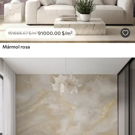
91000
.00
$
/m²
151666
.67
$
/m²
Mármol rosa