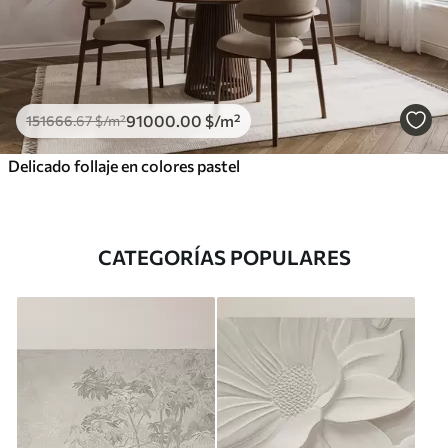
91000
.00
$
/m²
151666
.67
$
/m²
Delicado follaje en colores pastel
CATEGORÍAS POPULARES