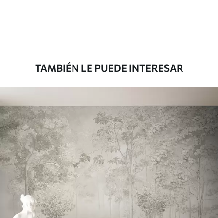
151666
.67
91000
.00
$
/m²
Premium
181666
.67
109000
.00
$
/m²
TAMBIÉN LE PUEDE INTERESAR
Vinilo Premium
199833
.33
119900
.00
$
/m²