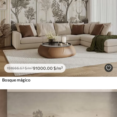
91000
.00
$
/m²
151666
.67
$
/m²
Bosque mágico