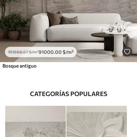
91000
.00
$
/m²
151666
.67
$
/m²
Bosque antiguo
CATEGORÍAS POPULARES