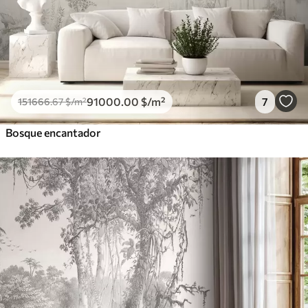
91000
.00
$
/m²
7
151666
.67
$
/m²
Bosque encantador