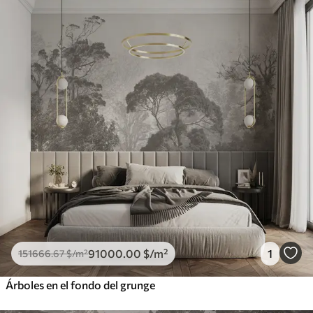
91000
.00
$
/m²
1
151666
.67
$
/m²
Árboles en el fondo del grunge