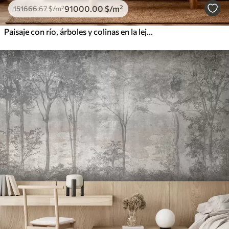
91000
.00
$
/m²
151666
.67
$
/m²
Paisaje con río, árboles y colinas en la lejanía