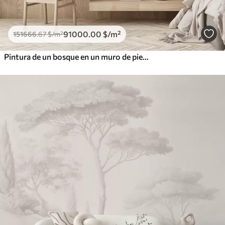
91000
.00
$
/m²
151666
.67
$
/m²
Pintura de un bosque en un muro de piedra