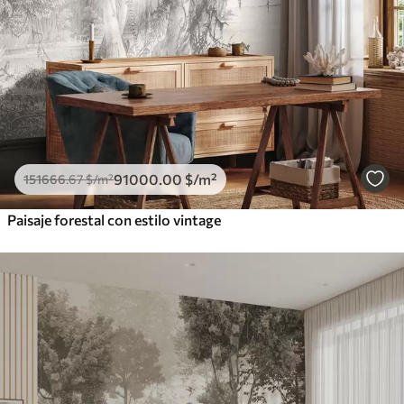
91000
.00
$
/m²
151666
.67
$
/m²
Paisaje forestal con estilo vintage