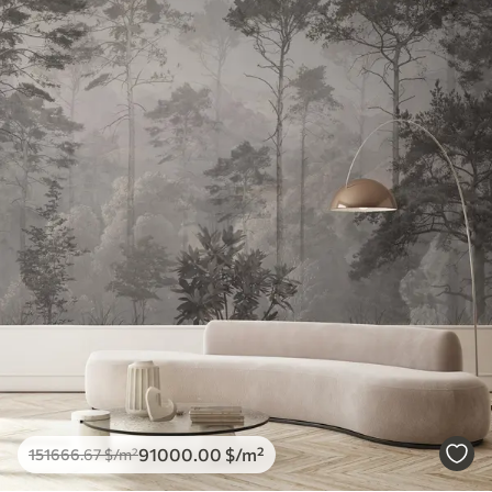
91000
.00
$
/m²
151666
.67
$
/m²