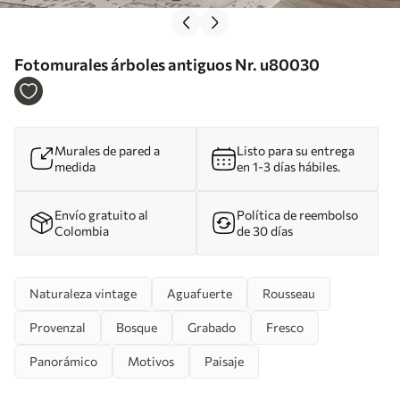
Fotomurales árboles antiguos Nr. u80030
Murales de pared a
Listo para su entrega
medida
en 1-3 días hábiles.
Envío gratuito al
Política de reembolso
Colombia
de 30 días
Naturaleza vintage
Aguafuerte
Rousseau
Provenzal
Bosque
Grabado
Fresco
Panorámico
Motivos
Paisaje