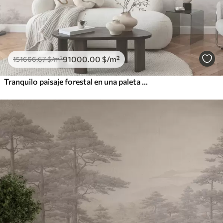
91000
.00
$
/m²
151666
.67
$
/m²
Tranquilo paisaje forestal en una paleta de colores beige.