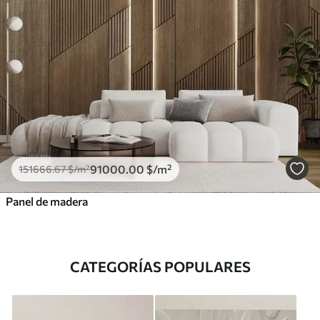
91000
.00
$
/m²
151666
.67
$
/m²
Panel de madera
CATEGORÍAS POPULARES