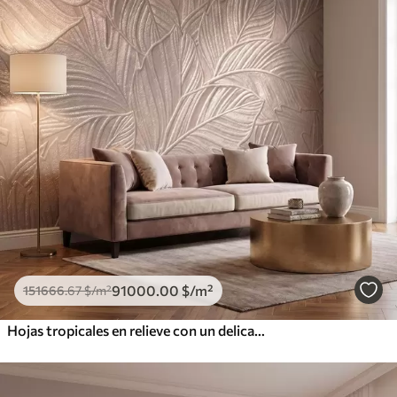
91000
.00
$
/m²
151666
.67
$
/m²
Hojas tropicales en relieve con un delicado diseño en tonos beige cálidos