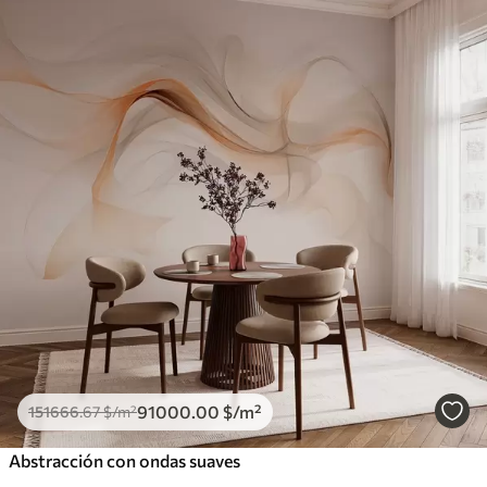
91000
.00
$
/m²
151666
.67
$
/m²
Abstracción con ondas suaves