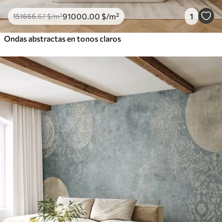
91000
.00
$
/m²
1
151666
.67
$
/m²
Ondas abstractas en tonos claros