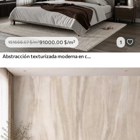
91000
.00
$
/m²
1
151666
.67
$
/m²
Abstracción texturizada moderna en colores negro y naranja