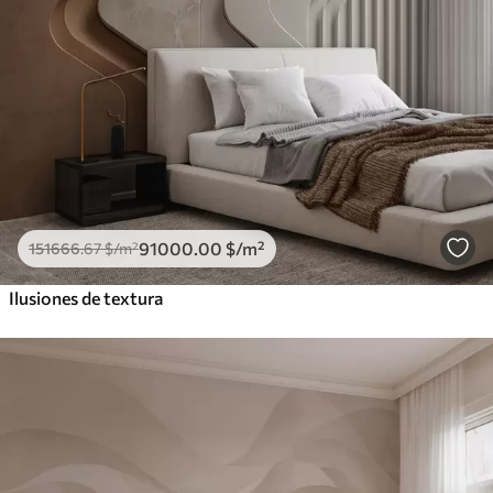
91000
.00
$
/m²
151666
.67
$
/m²
Ilusiones de textura