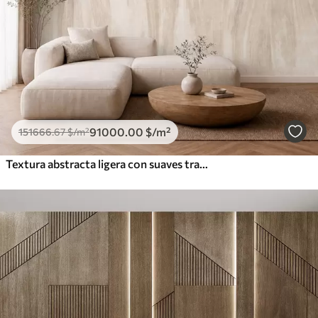
91000
.00
$
/m²
151666
.67
$
/m²
Textura abstracta ligera con suaves transiciones verticales en tonos cremosos