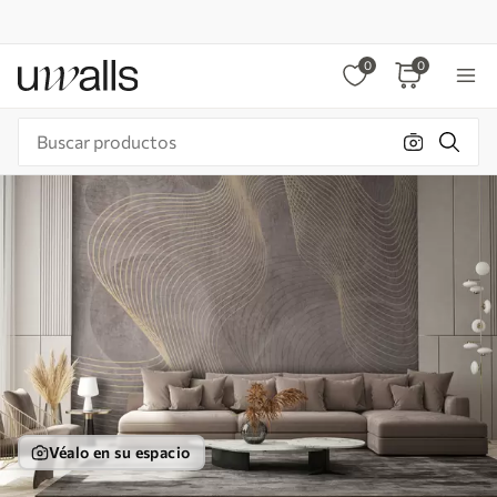
0
0
Véalo en su espacio