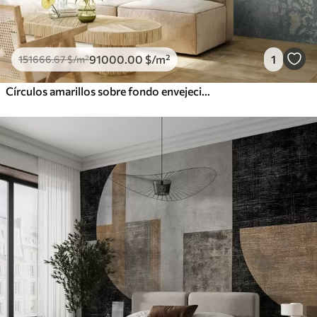
91000
.00
$
/m²
1
151666
.67
$
/m²
Círculos amarillos sobre fondo envejecido