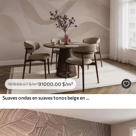
91000
.00
$
/m²
151666
.67
$
/m²
Suaves ondas en suaves tonos beige en estilo acuarela