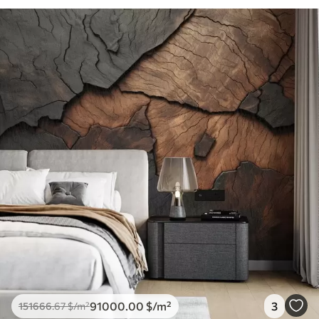
91000
.00
$
/m²
3
151666
.67
$
/m²