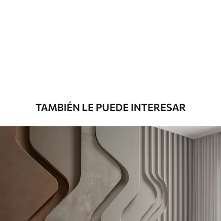
Materiales disponibles
Estándar
151666
.67
91000
.00
$
/m²
Premium
181666
.67
109000
.00
$
/m²
TAMBIÉN LE PUEDE INTERESAR
Vinilo Premium
199833
.33
119900
.00
$
/m²