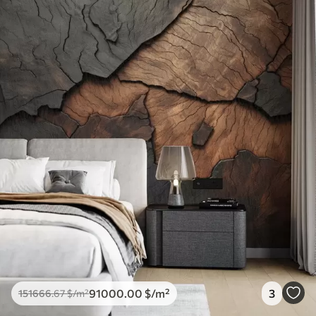
91000
.00
$
/m²
3
151666
.67
$
/m²