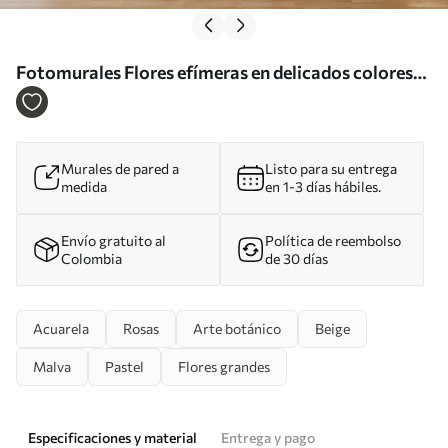
Fotomurales Flores efímeras en delicados colores
pastel Nr. w02755
Murales de pared a
Listo para su entrega
medida
en 1-3 días hábiles.
Envío gratuito al
Política de reembolso
Colombia
de 30 días
Acuarela
Rosas
Arte botánico
Beige
Malva
Pastel
Flores grandes
Especificaciones y material
Entrega y pago