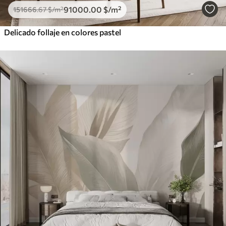
91000
.00
$
/m²
151666
.67
$
/m²
Delicado follaje en colores pastel