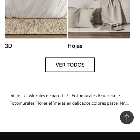
3D
Hojas
VER TODOS
Inicio
Murales de pared
Fotomurales Acuarela
Fotomurales Flores efímeras en delicados colores pastel Nr.
w02755