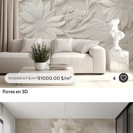
91000
.00
$
/m²
4
151666
.67
$
/m²
flores en 3D