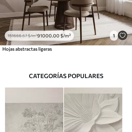
91000
.00
$
/m²
1
151666
.67
$
/m²
Hojas abstractas ligeras
CATEGORÍAS POPULARES