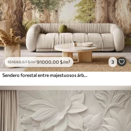
91000
.00
$
/m²
3
151666
.67
$
/m²
Sendero forestal entre majestuosos árboles en estilo acuarela