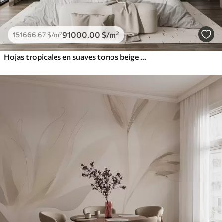
91000
.00
$
/m²
151666
.67
$
/m²
Hojas tropicales en suaves tonos beige y verde, con efecto acuarela y suaves transiciones de color