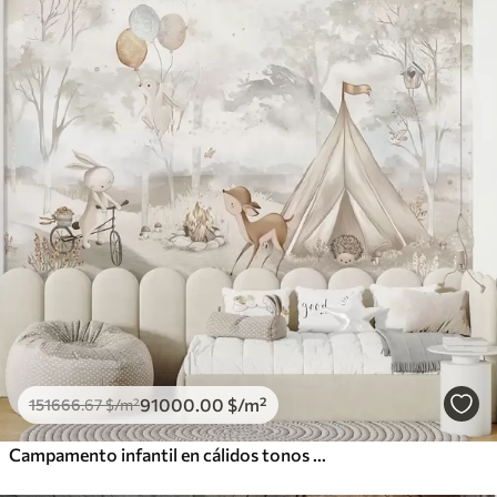
91000
.00
$
/m²
151666
.67
$
/m²
Campamento infantil en cálidos tonos beige, con tienda de campaña y animales del bosque