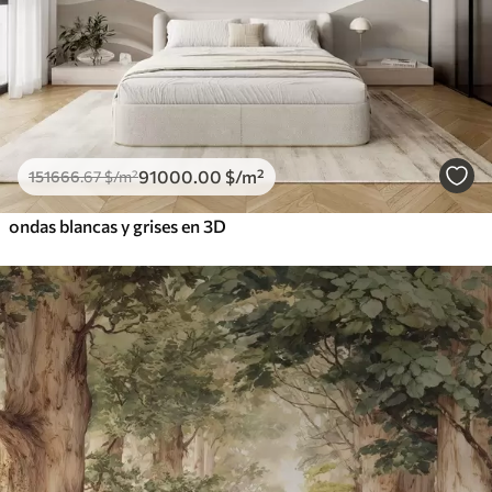
91000
.00
$
/m²
151666
.67
$
/m²
ondas blancas y grises en 3D