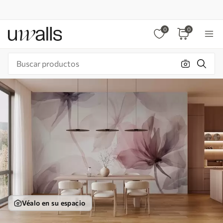
0
0
Véalo en su espacio