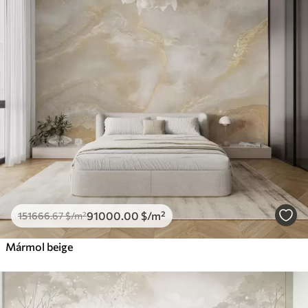
91000
.00
$
/m²
151666
.67
$
/m²
Mármol beige