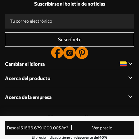
Suscribirse al boletín de noticias
Suscríbete
Cambiar el idioma
Acerca del producto
Acerca de la empresa
Editar permisos de cookies
© 2011-2026 Uwalls . Todos los derechos reservados.
desde
151666
.67
91000
.00
$
/m²
Ver precio
Gestionado por KLW Sp. z o.o. CIF: PL9223057591.
El precio indicado tiene un
descuento del 40%