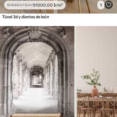
91000
.00
$
/m²
1
151666
.67
$
/m²
Túnel 3d y dientes de león