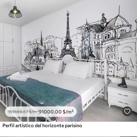
91000
.00
$
/m²
151666
.67
$
/m²
Perfil artístico del horizonte parisino