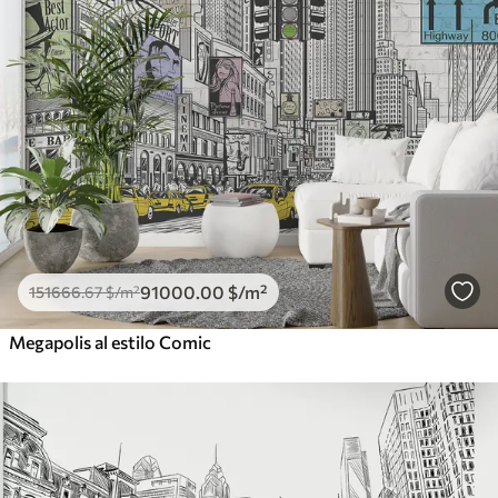
91000
.00
$
/m²
151666
.67
$
/m²
Megapolis al estilo Comic