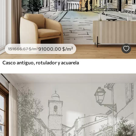
91000
.00
$
/m²
151666
.67
$
/m²
Casco antiguo, rotulador y acuarela