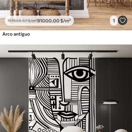
91000
.00
$
/m²
1
151666
.67
$
/m²
Arco antiguo