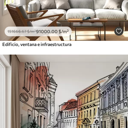
91000
.00
$
/m²
151666
.67
$
/m²
Edificio, ventana e infraestructura