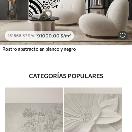
91000
.00
$
/m²
151666
.67
$
/m²
Rostro abstracto en blanco y negro
CATEGORÍAS POPULARES