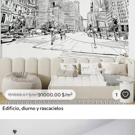
91000
.00
$
/m²
1
151666
.67
$
/m²
Edificio, diurno y rascacielos