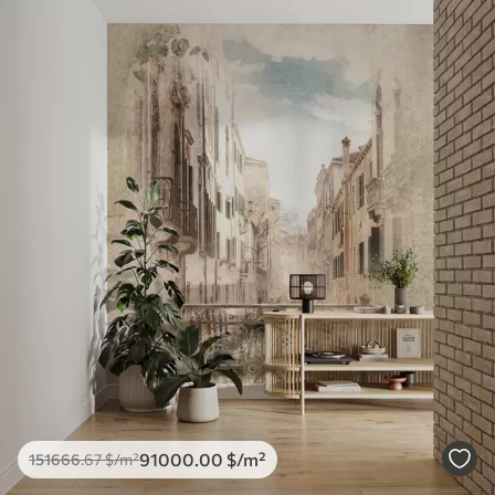
91000
.00
$
/m²
151666
.67
$
/m²