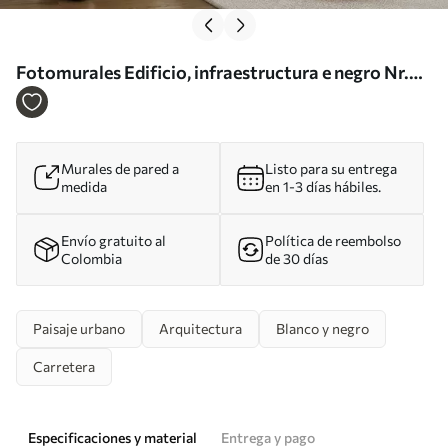
Fotomurales Edificio, infraestructura e negro Nr.
u51061
Murales de pared a
Listo para su entrega
medida
en 1-3 días hábiles.
Envío gratuito al
Política de reembolso
Colombia
de 30 días
Paisaje urbano
Arquitectura
Blanco y negro
Carretera
Especificaciones y material
Entrega y pago