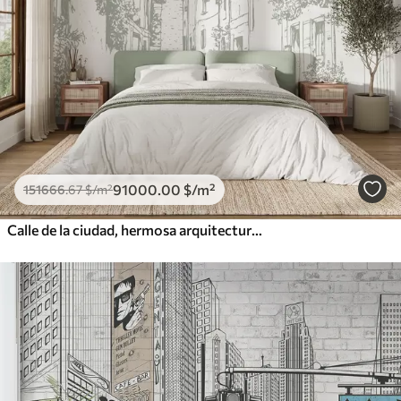
91000
.00
$
/m²
151666
.67
$
/m²
Calle de la ciudad, hermosa arquitectura, edificios, Mediterráneo, dibujo lineal, color oliva