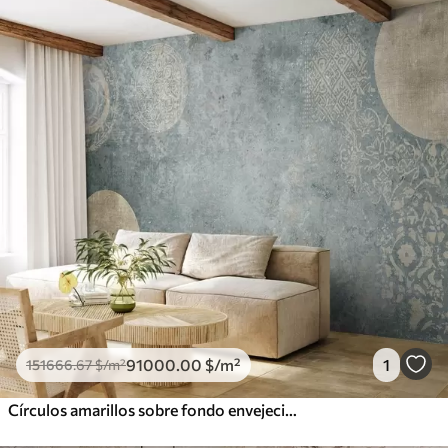
91000
.00
$
/m²
1
151666
.67
$
/m²
Círculos amarillos sobre fondo envejecido