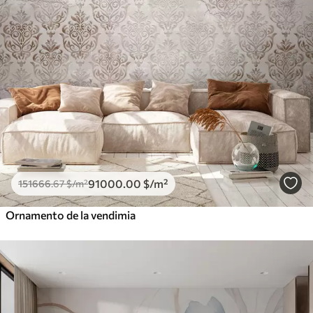
91000
.00
$
/m²
151666
.67
$
/m²
Ornamento de la vendimia