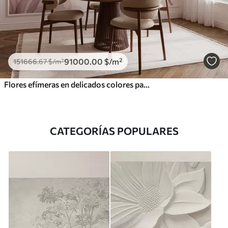
91000
.00
$
/m²
151666
.67
$
/m²
Flores efímeras en delicados colores pastel
CATEGORÍAS POPULARES