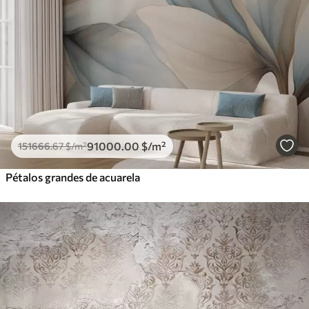
91000
.00
$
/m²
151666
.67
$
/m²
Pétalos grandes de acuarela