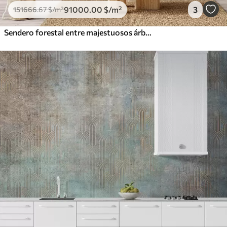
91000
.00
$
/m²
3
151666
.67
$
/m²
Sendero forestal entre majestuosos árboles en estilo acuarela