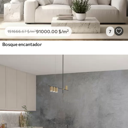
91000
.00
$
/m²
7
151666
.67
$
/m²
Bosque encantador