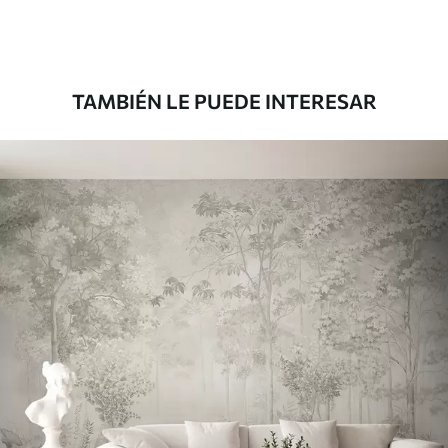
Premium
181666
.67
109000
.00
$
/m²
TAMBIÉN LE PUEDE INTERESAR
Vinilo Premium
199833
.33
119900
.00
$
/m²