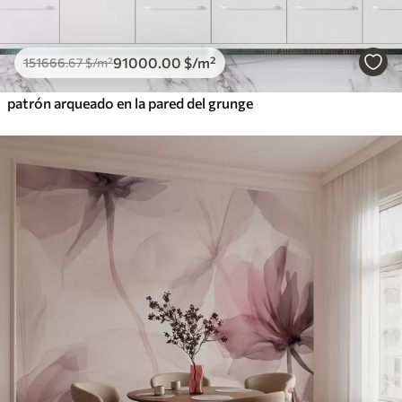
91000
.00
$
/m²
151666
.67
$
/m²
patrón arqueado en la pared del grunge