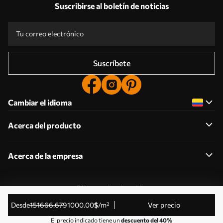
Suscribirse al boletín de noticias
Suscríbete
Cambiar el idioma
Acerca del producto
Acerca de la empresa
Editar permisos de cookies
© 2011-2026 Uwalls . Todos los derechos reservados.
desde
151666
.67
91000
.00
$
/m²
Ver precio
Gestionado por KLW Sp. z o.o. CIF: PL9223057591.
El precio indicado tiene un
descuento del 40%