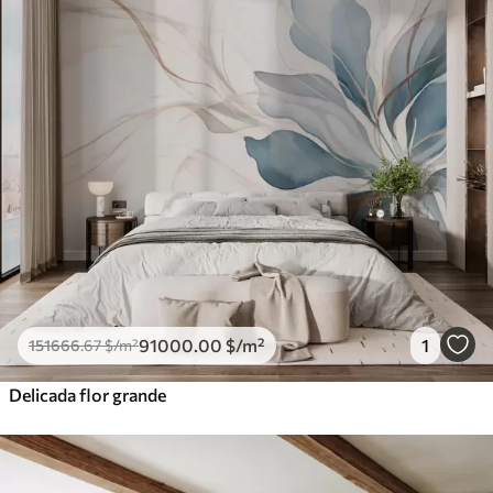
91000
.00
$
/m²
1
151666
.67
$
/m²
Delicada flor grande