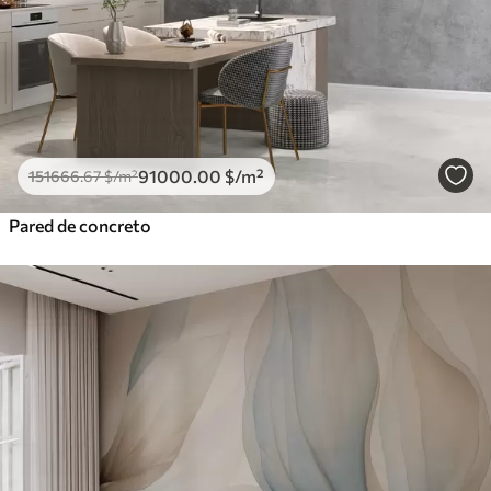
91000
.00
$
/m²
151666
.67
$
/m²
Pared de concreto