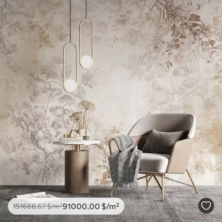
91000
.00
$
/m²
151666
.67
$
/m²