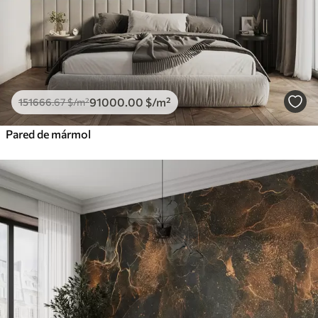
91000
.00
$
/m²
151666
.67
$
/m²
Pared de mármol