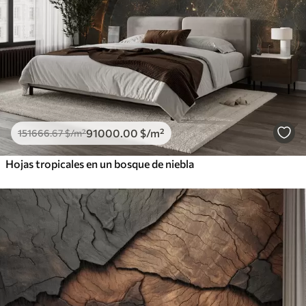
91000
.00
$
/m²
151666
.67
$
/m²
Hojas tropicales en un bosque de niebla