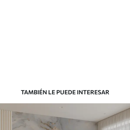
Más de 360 cm de altura: aplicación con
solapamiento.
Materiales disponibles
Estándar
151666
.67
91000
.00
$
/m²
Premium
181666
.67
109000
.00
$
/m²
TAMBIÉN LE PUEDE INTERESAR
Vinilo Premium
199833
.33
119900
.00
$
/m²