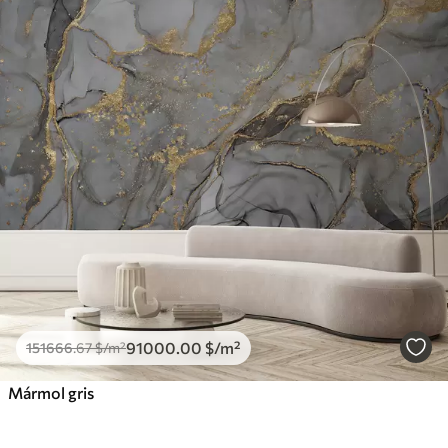
91000
.00
$
/m²
151666
.67
$
/m²
Mármol gris