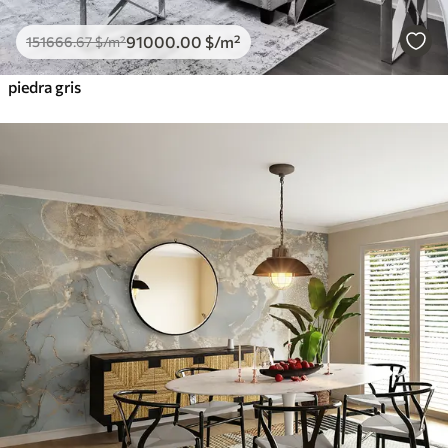
91000
.00
$
/m²
151666
.67
$
/m²
piedra gris