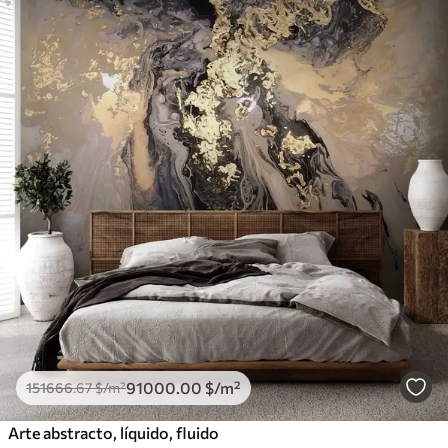
91000
.00
$
/m²
151666
.67
$
/m²
Arte abstracto, líquido, fluido