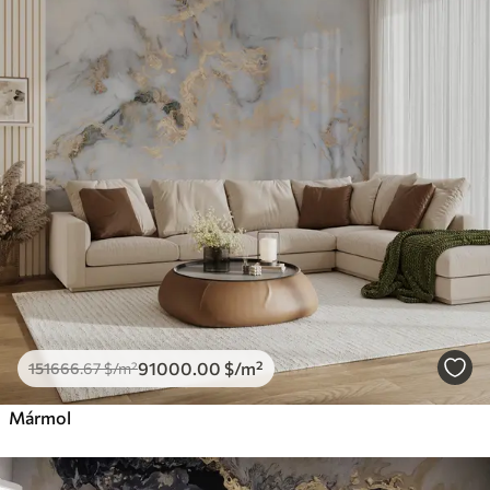
91000
.00
$
/m²
151666
.67
$
/m²
Mármol