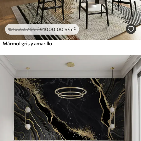
91000
.00
$
/m²
151666
.67
$
/m²
Mármol gris y amarillo