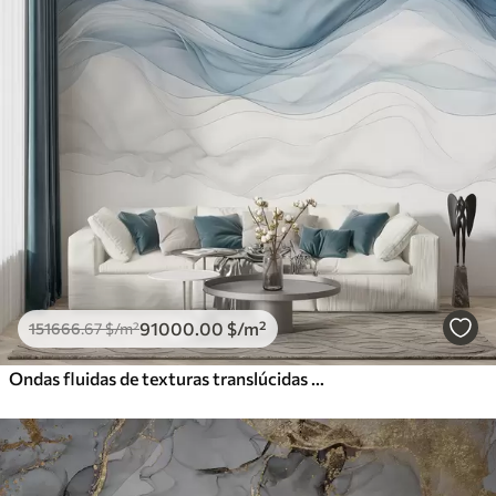
91000
.00
$
/m²
151666
.67
$
/m²
Ondas fluidas de texturas translúcidas en tonos azul oscuro, azul claro y blanco sobre un fondo claro