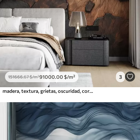
91000
.00
$
/m²
3
151666
.67
$
/m²
madera, textura, grietas, oscuridad, corteza, superficie