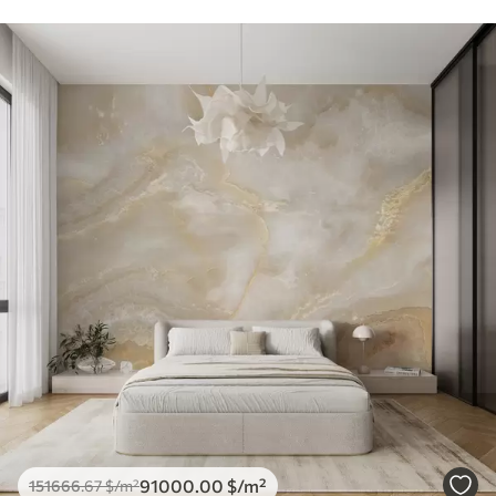
91000
.00
$
/m²
151666
.67
$
/m²