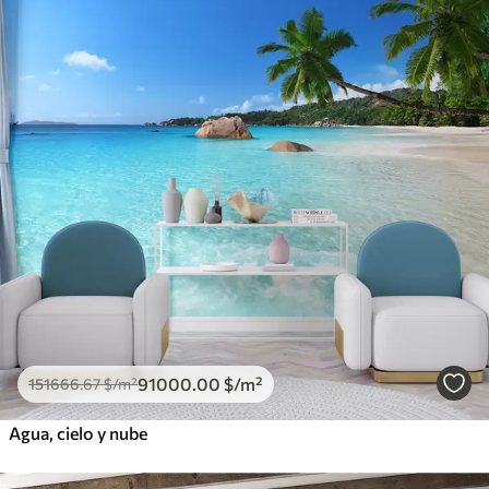
91000
.00
$
/m²
151666
.67
$
/m²
Agua, cielo y nube