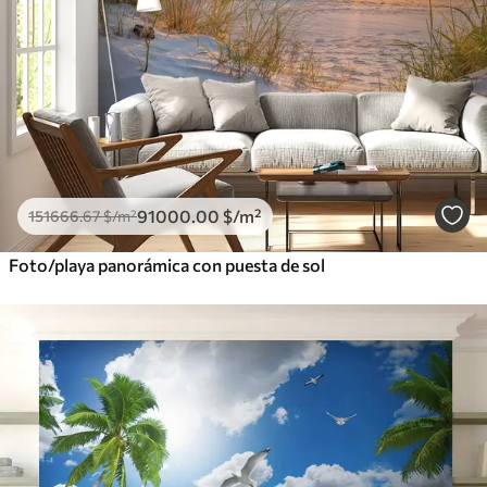
91000
.00
$
/m²
151666
.67
$
/m²
Foto/playa panorámica con puesta de sol