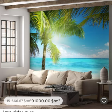
91000
.00
$
/m²
151666
.67
$
/m²
Agua, cielo y nube