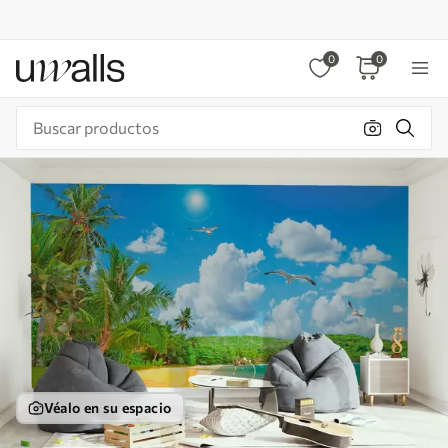
0
0
Véalo en su espacio