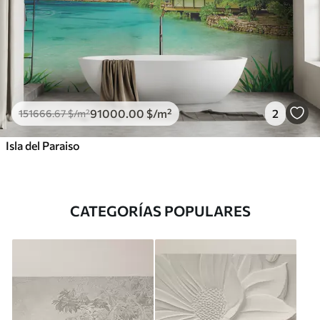
91000
.00
$
/m²
2
151666
.67
$
/m²
Isla del Paraiso
CATEGORÍAS POPULARES