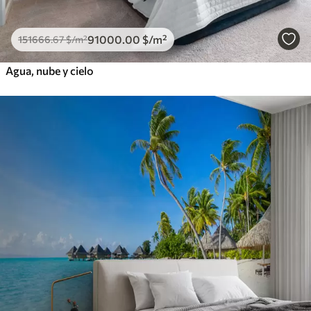
91000
.00
$
/m²
151666
.67
$
/m²
Agua, nube y cielo