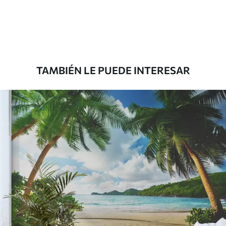
151666
.67
91000
.00
$
/m²
Premium
181666
.67
109000
.00
$
/m²
TAMBIÉN LE PUEDE INTERESAR
Vinilo Premium
199833
.33
119900
.00
$
/m²