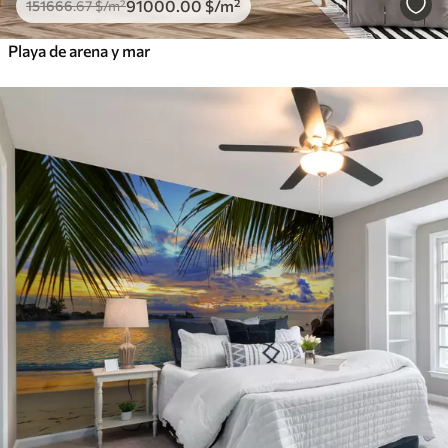
91000
.00
$
/m²
151666
.67
$
/m²
Playa de arena y mar