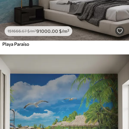
91000
.00
$
/m²
151666
.67
$
/m²
Playa Paraíso