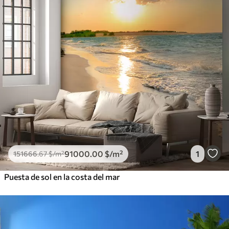
91000
.00
$
/m²
1
151666
.67
$
/m²
Puesta de sol en la costa del mar