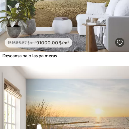
91000
.00
$
/m²
151666
.67
$
/m²
Descansa bajo las palmeras