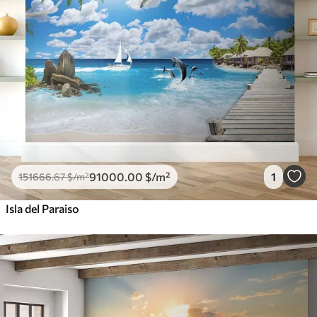
91000
.00
$
/m²
1
151666
.67
$
/m²
Isla del Paraiso