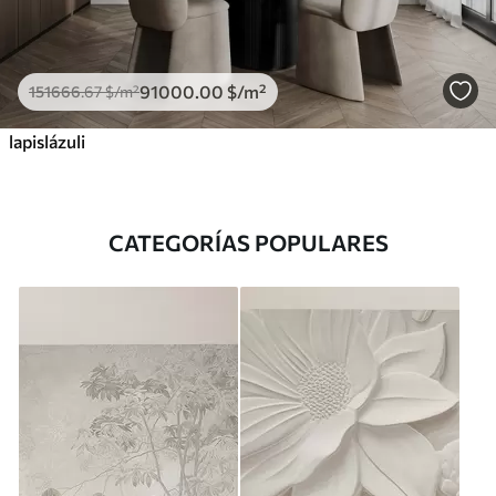
91000
.00
$
/m²
151666
.67
$
/m²
lapislázuli
CATEGORÍAS POPULARES