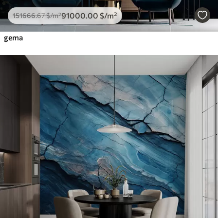
91000
.00
$
/m²
151666
.67
$
/m²
gema