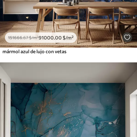
91000
.00
$
/m²
151666
.67
$
/m²
mármol azul de lujo con vetas