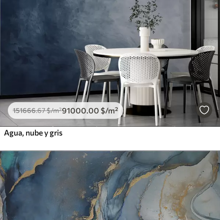
91000
.00
$
/m²
151666
.67
$
/m²
Agua, nube y gris