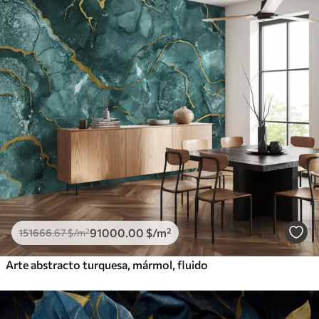
91000
.00
$
/m²
151666
.67
$
/m²
Arte abstracto turquesa, mármol, fluido