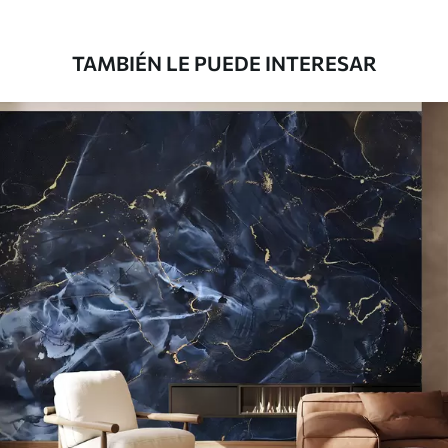
181666
.67
109000
.00
$
/m²
TAMBIÉN LE PUEDE INTERESAR
Vinilo Premium
199833
.33
119900
.00
$
/m²