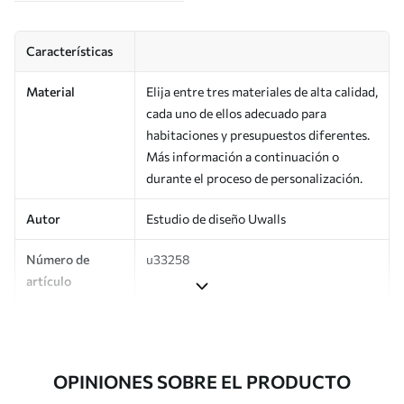
Características
Material
Elija entre tres materiales de alta calidad,
cada uno de ellos adecuado para
habitaciones y presupuestos diferentes.
Más información a continuación o
durante el proceso de personalización.
Autor
Estudio de diseño Uwalls
Número de
u33258
artículo
Producción
Impreso bajo pedido y entregado en
rollos de hasta 50 cm de ancho.
OPINIONES SOBRE EL PRODUCTO
Adicionalmente
Disponible con recubrimiento de barniz