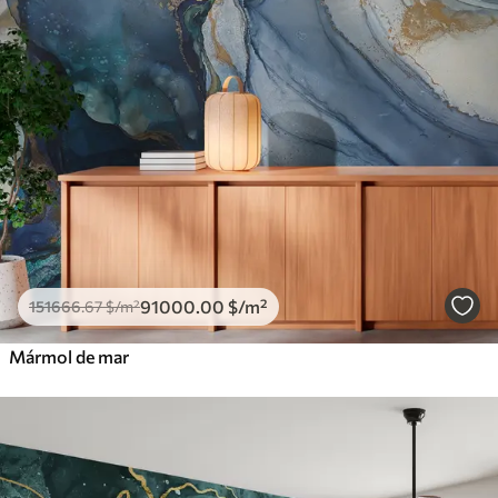
91000
.00
$
/m²
151666
.67
$
/m²
Mármol de mar