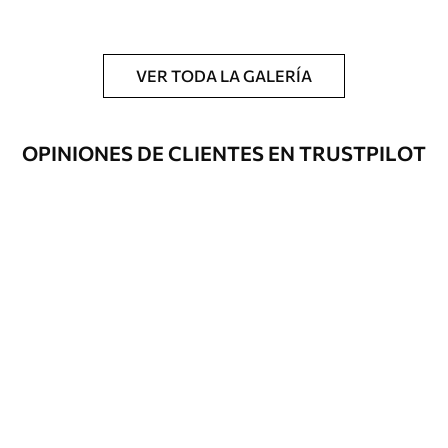
y/o adhesivo para empapelar.
Limpieza
Se puede limpiar suavemente con una
esponja suave. Los murales de pared con
VER TODA LA GALERÍA
recubrimiento de barniz pueden
limpiarse con agua.
OPINIONES DE CLIENTES EN TRUSTPILOT
Método de
Hasta 360 cm de altura: aplicación sin
aplicación
juntas.
Más de 360 cm de altura: aplicación con
solapamiento.
Materiales disponibles
Estándar
151666
.67
91000
.00
$
/m²
Premium