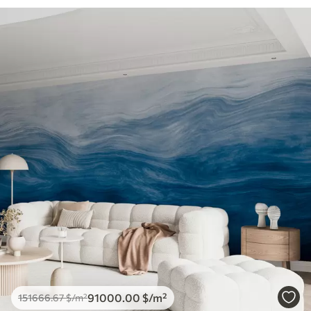
91000
.00
$
/m²
151666
.67
$
/m²