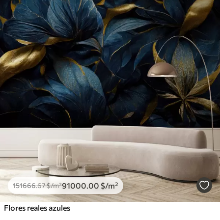
91000
.00
$
/m²
151666
.67
$
/m²
Flores reales azules