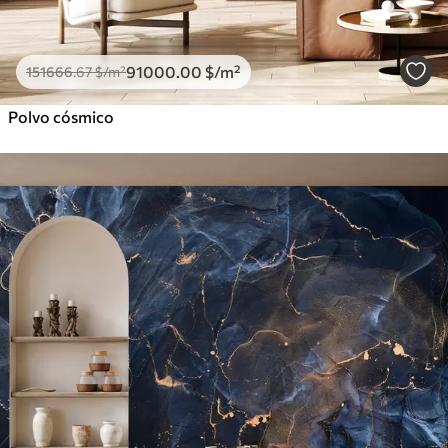
91000
.00
$
/m²
151666
.67
$
/m²
Polvo cósmico