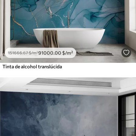
91000
.00
$
/m²
151666
.67
$
/m²
Tinta de alcohol translúcida