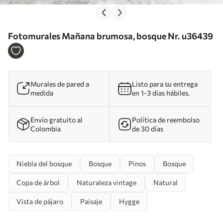
Fotomurales Mañana brumosa, bosque Nr. u36439
Murales de pared a
Listo para su entrega
medida
en 1-3 días hábiles.
Envío gratuito al
Política de reembolso
Colombia
de 30 días
Niebla del bosque
Bosque
Pinos
Bosque
Copa de árbol
Naturaleza vintage
Natural
Vista de pájaro
Paisaje
Hygge