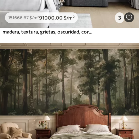
91000
.00
$
/m²
3
151666
.67
$
/m²
madera, textura, grietas, oscuridad, corteza, superficie