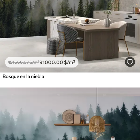
91000
.00
$
/m²
151666
.67
$
/m²
Bosque en la niebla