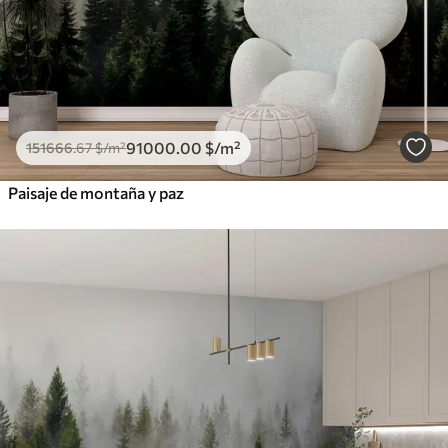
91000
.00
$
/m²
151666
.67
$
/m²
Paisaje de montaña y paz