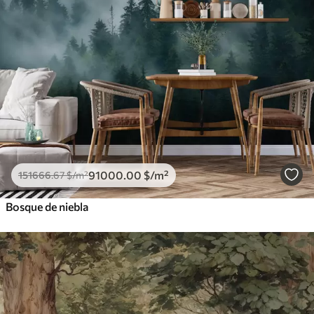
91000
.00
$
/m²
151666
.67
$
/m²
Bosque de niebla