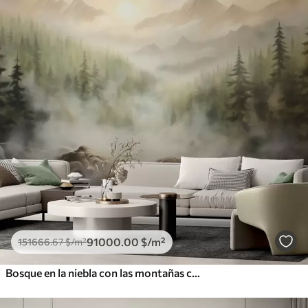
91000
.00
$
/m²
151666
.67
$
/m²
Bosque en la niebla con las montañas como telón de fondo