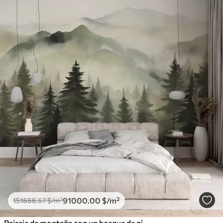
91000
.00
$
/m²
151666
.67
$
/m²
Paisaje de montaña con un bosque de pinos y montañas en capas durante el amanecer con niebla ligera acuarela imitación arte