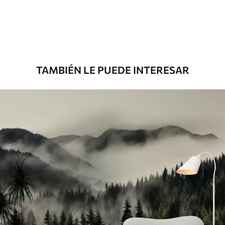
151666
.67
91000
.00
$
/m²
Premium
181666
.67
109000
.00
$
/m²
TAMBIÉN LE PUEDE INTERESAR
Vinilo Premium
199833
.33
119900
.00
$
/m²