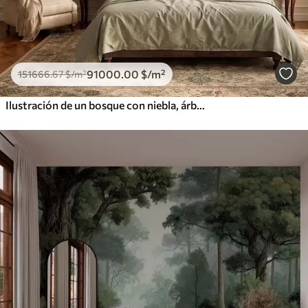
91000
.00
$
/m²
151666
.67
$
/m²
Ilustración de un bosque con niebla, árboles altos y un sendero.