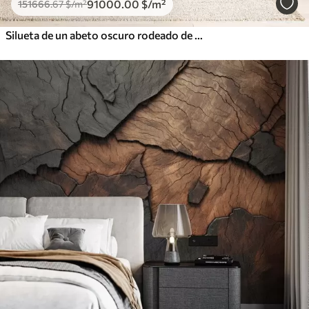
91000
.00
$
/m²
151666
.67
$
/m²
Silueta de un abeto oscuro rodeado de niebla