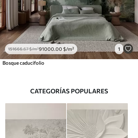
91000
.00
$
/m²
1
151666
.67
$
/m²
Bosque caducifolio
CATEGORÍAS POPULARES