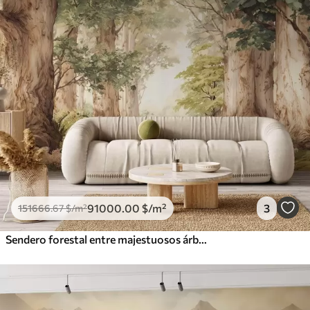
91000
.00
$
/m²
3
151666
.67
$
/m²
Sendero forestal entre majestuosos árboles en estilo acuarela