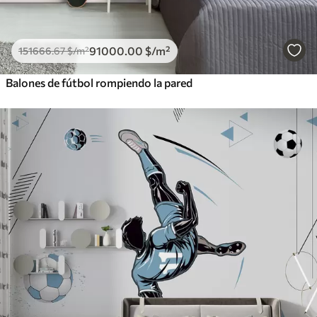
91000
.00
$
/m²
151666
.67
$
/m²
Balones de fútbol rompiendo la pared