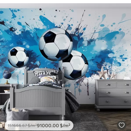
91000
.00
$
/m²
151666
.67
$
/m²