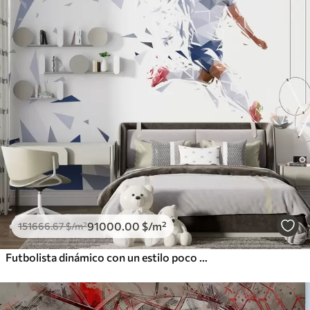
91000
.00
$
/m²
151666
.67
$
/m²
Futbolista dinámico con un estilo poco polvoriento, golpeando el balón