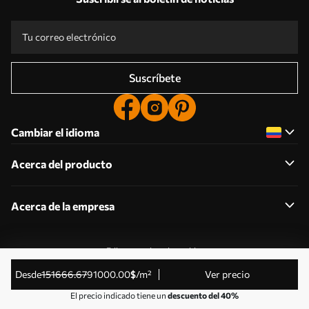
Suscríbete
Cambiar el idioma
Acerca del producto
Acerca de la empresa
Editar permisos de cookies
© 2011-2026 Uwalls . Todos los derechos reservados.
desde
151666
.67
91000
.00
$
/m²
Ver precio
Gestionado por KLW Sp. z o.o. CIF: PL9223057591.
El precio indicado tiene un
descuento del 40%