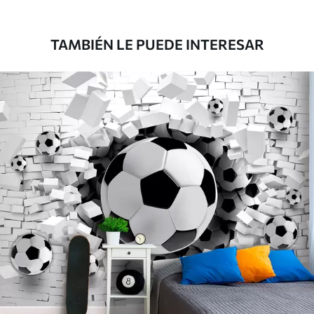
181666
.67
109000
.00
$
/m²
TAMBIÉN LE PUEDE INTERESAR
Vinilo Premium
199833
.33
119900
.00
$
/m²