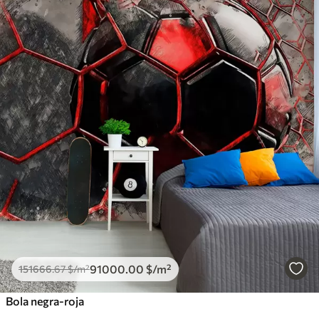
91000
.00
$
/m²
151666
.67
$
/m²
Bola negra-roja