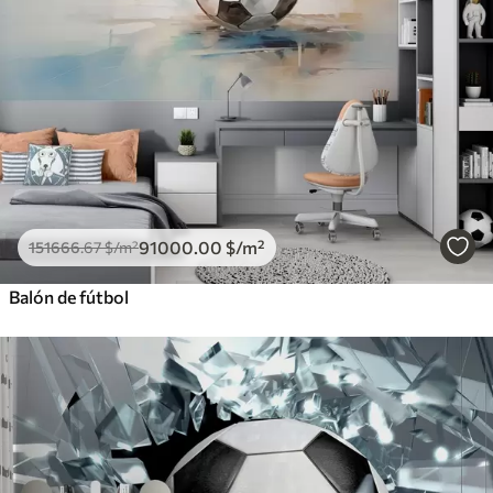
91000
.00
$
/m²
151666
.67
$
/m²
Balón de fútbol