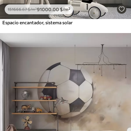
91000
.00
$
/m²
151666
.67
$
/m²
Espacio encantador, sistema solar