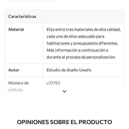
Características
Material
Elija entre tres materiales de alta calidad,
cada uno de ellos adecuado para
habitaciones y presupuestos diferentes.
Más información a continuación o
durante el proceso de personalización.
Autor
Estudio de diseño Uwalls
Número de
u72793
artículo
Producción
Impreso bajo pedido y entregado en
rollos de hasta 50 cm de ancho.
OPINIONES SOBRE EL PRODUCTO
Adicionalmente
Disponible con recubrimiento de barniz