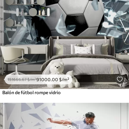
91000
.00
$
/m²
151666
.67
$
/m²
Balón de fútbol rompe vidrio