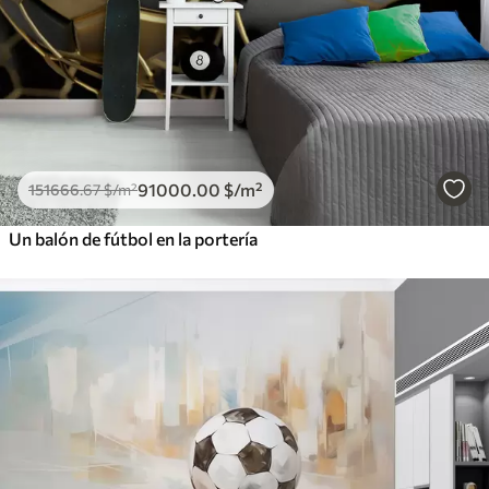
91000
.00
$
/m²
151666
.67
$
/m²
Un balón de fútbol en la portería