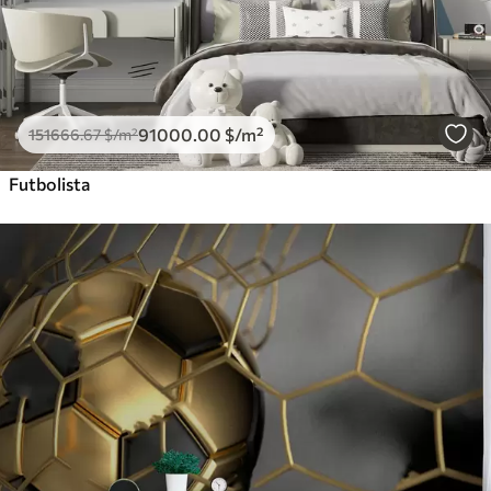
91000
.00
$
/m²
151666
.67
$
/m²
Futbolista