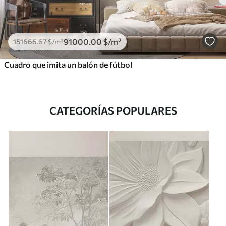
91000
.00
$
/m²
151666
.67
$
/m²
Cuadro que imita un balón de fútbol
CATEGORÍAS POPULARES