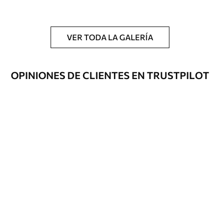
y/o adhesivo para empapelar.
Limpieza
Se puede limpiar suavemente con una
esponja suave. Los murales de pared con
VER TODA LA GALERÍA
recubrimiento de barniz pueden
limpiarse con agua.
OPINIONES DE CLIENTES EN TRUSTPILOT
Método de
Hasta 360 cm de altura: aplicación sin
aplicación
juntas.
Más de 360 cm de altura: aplicación con
solapamiento.
Materiales disponibles
Estándar
151666
.67
91000
.00
$
/m²
Premium