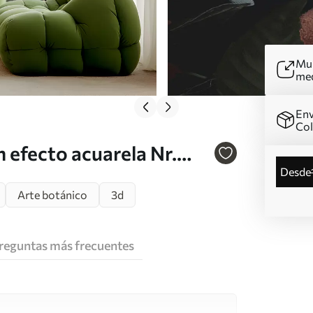
Mur
me
Env
Co
 efecto acuarela Nr.
desde
Arte botánico
3d
reguntas más frecuentes