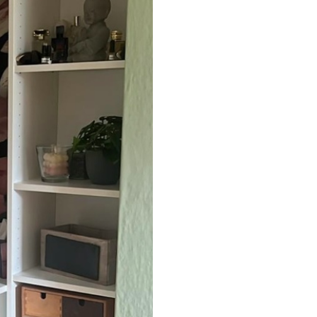
cación sin juntas.
licación con solapamiento.
Vinilo Premium
199833
.33
$
/m²
119900
.00
$
/m²