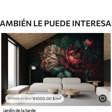
AMBIÉN LE PUEDE INTERES
91000
.00
$
/m²
151666
.67
$
/m²
jardín de la tarde