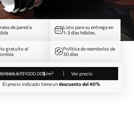
ales de pared a
Listo para su entrega en
dida
1-3 días hábiles.
ío gratuito al
Política de reembolso de
lombia
30 días
151666
.67
91000
.00
$
/m²
Ver precio
El precio indicado tiene un
descuento del 40%