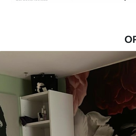
Material
Elija entre tres materiales d
habitaciones y presupuestos
o durante el proceso de per
O
Autor
Estudio de diseño Uwalls
Número de artículo
u94330
Superficie
Semimate.
Producción
Impreso bajo pedido y entre
Adicionalmente
Disponible con recubrimient
Limpieza
Se puede limpiar suavemente
con recubrimiento de barniz