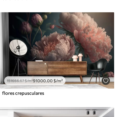
91000
.00
$
/m²
151666
.67
$
/m²
flores crepusculares