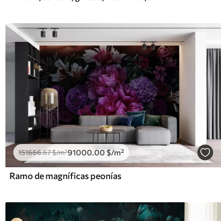
91000
.00
$
/m²
151666
.67
$
/m²
Ramo de magníficas peonías