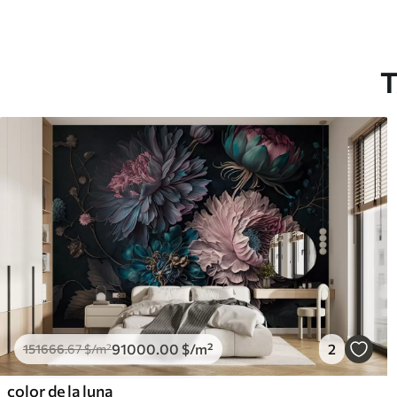
T
91000
.00
$
/m²
2
151666
.67
$
/m²
color de la luna