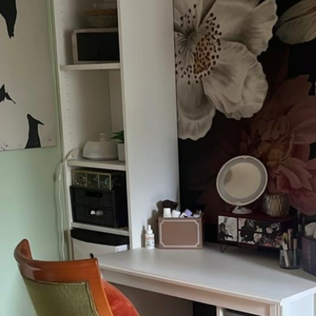
Método de aplicación
Hasta 360 cm de altura: apli
Más de 360 cm de altura: ap
Materiales disponibles
Estándar
Premium
151666
.67
181666
.67
91000
.00
$
/m²
109000
.00