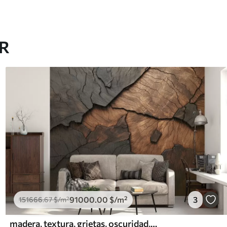
AR
91000
.00
$
/m²
3
151666
.67
$
/m²
madera, textura, grietas, oscuridad, corteza, superficie