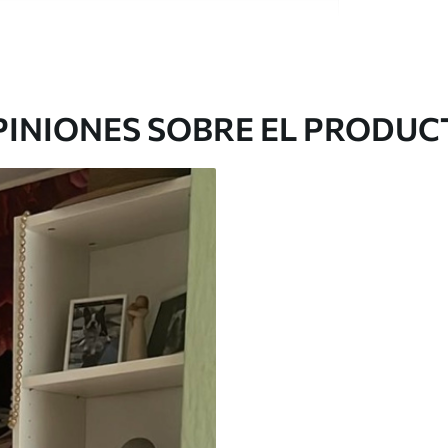
e alta calidad, cada uno de ellos adecuado para
 diferentes. Más información a continuación
sonalización.
PINIONES SOBRE EL PRODUC
gado en rollos de hasta 50 cm de ancho.
o de barniz y/o adhesivo para empapelar.
 con una esponja suave. Los murales de pared
 pueden limpiarse con agua.