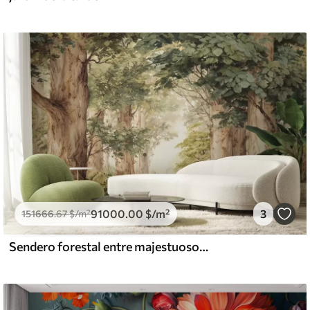
91000
.00
$
/m²
3
151666
.67
$
/m²
Sendero forestal entre majestuosos árboles en estilo acuarela