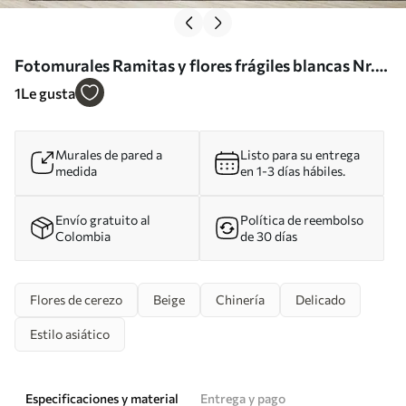
Fotomurales Ramitas y flores frágiles blancas Nr.
u94458
1
Le gusta
Murales de pared a
Listo para su entrega
medida
en 1-3 días hábiles.
Envío gratuito al
Política de reembolso
Colombia
de 30 días
Flores de cerezo
Beige
Chinería
Delicado
Estilo asiático
Especificaciones y material
Entrega y pago