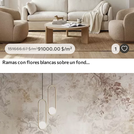
91000
.00
$
/m²
1
151666
.67
$
/m²
Ramas con flores blancas sobre un fondo beige suave.