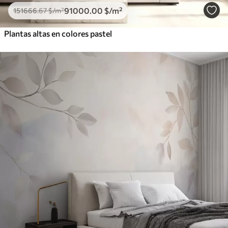
91000
.00
$
/m²
151666
.67
$
/m²
Plantas altas en colores pastel