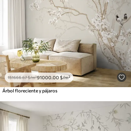
91000
.00
$
/m²
151666
.67
$
/m²
Árbol floreciente y pájaros