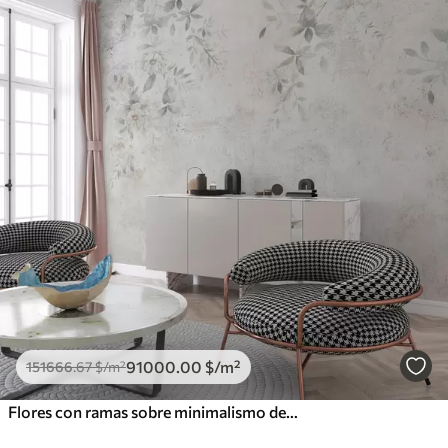
91000
.00
$
/m²
151666
.67
$
/m²
Flores con ramas sobre minimalismo de fondo de hormigón grunge