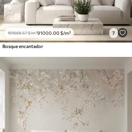
91000
.00
$
/m²
7
151666
.67
$
/m²
Bosque encantador