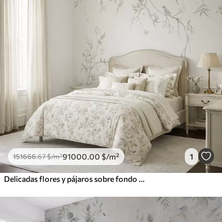
91000
.00
$
/m²
1
151666
.67
$
/m²
Delicadas flores y pájaros sobre fondo de tiza.