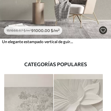
91000
.00
$
/m²
151666
.67
$
/m²
Un elegante estampado vertical de guirnaldas punteadas sobre un fondo de textura beige, que crea una sensación de profundidad y movimiento
CATEGORÍAS POPULARES