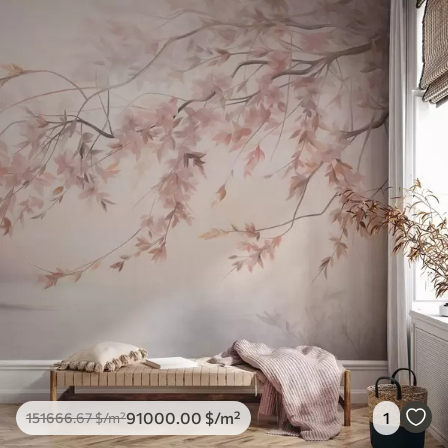
91000
.00
$
/m²
1
151666
.67
$
/m²