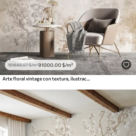
91000
.00
$
/m²
151666
.67
$
/m²
Arte floral vintage con textura, ilustraciones de delicadas flores y hojas de jardín en estilo dibujo, suaves tonos pastel beige y sepia