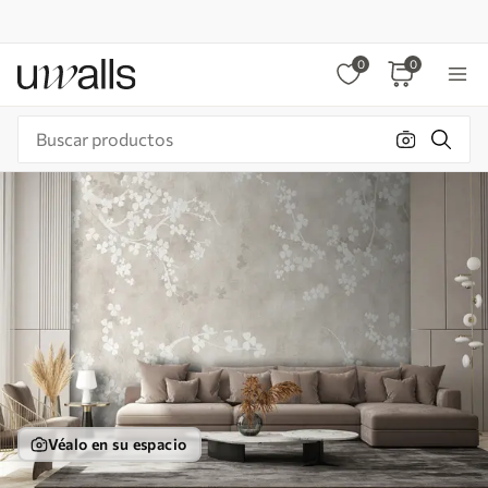
0
0
Véalo en su espacio