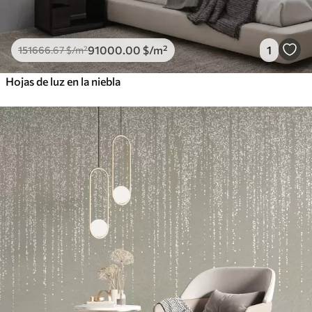
91000
.00
$
/m²
1
151666
.67
$
/m²
Hojas de luz en la niebla