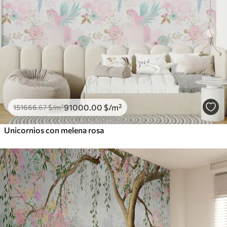
91000
.00
$
/m²
151666
.67
$
/m²
Unicornios con melena rosa