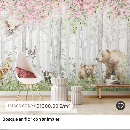
91000
.00
$
/m²
151666
.67
$
/m²
Bosque en flor con animales