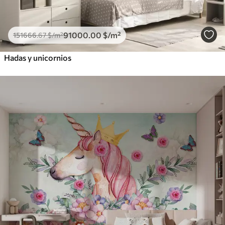
91000
.00
$
/m²
151666
.67
$
/m²
Hadas y unicornios