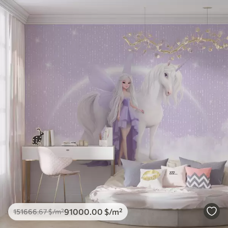
91000
.00
$
/m²
151666
.67
$
/m²