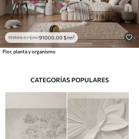
91000
.00
$
/m²
151666
.67
$
/m²
Flor, planta y organismo
CATEGORÍAS POPULARES