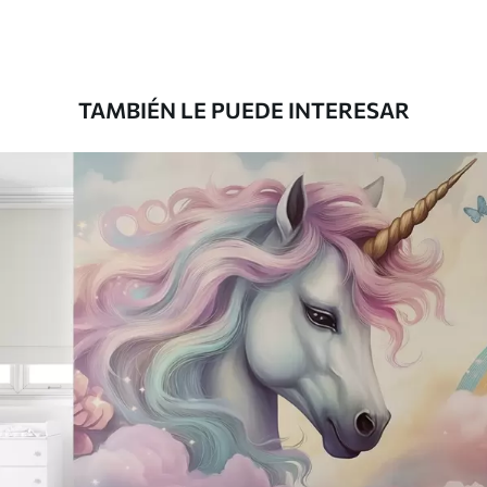
Premium
181666
.67
109000
.00
$
/m²
TAMBIÉN LE PUEDE INTERESAR
Vinilo Premium
199833
.33
119900
.00
$
/m²