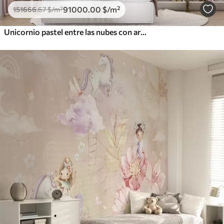
91000
.00
$
/m²
151666
.67
$
/m²
Unicornio pastel entre las nubes con arcoíris y rosas