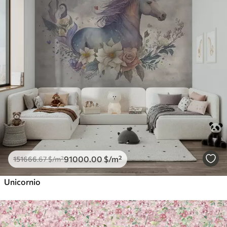
91000
.00
$
/m²
151666
.67
$
/m²
Unicornio