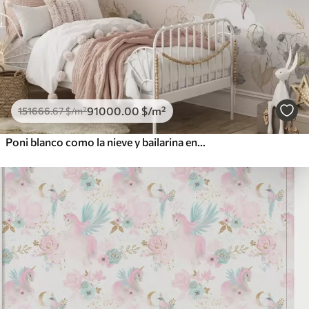
91000
.00
$
/m²
151666
.67
$
/m²
Poni blanco como la nieve y bailarina entre flores y nubes