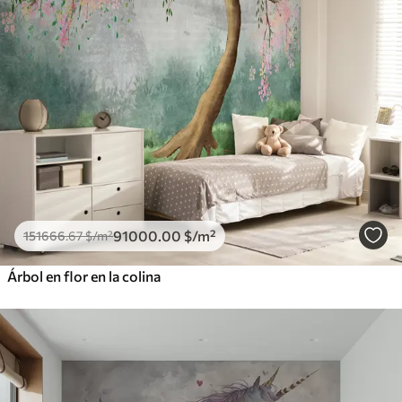
91000
.00
$
/m²
151666
.67
$
/m²
Árbol en flor en la colina