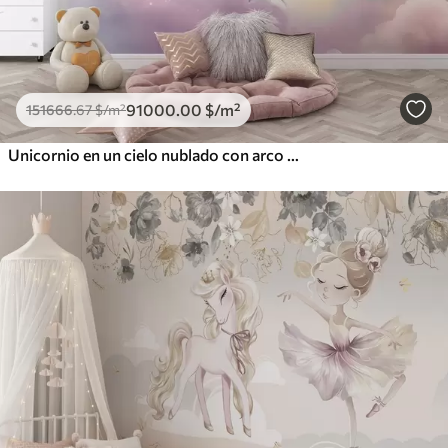
91000
.00
$
/m²
151666
.67
$
/m²
Unicornio en un cielo nublado con arco iris