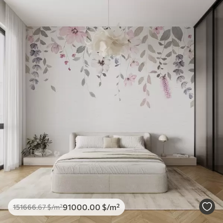
91000
.00
$
/m²
151666
.67
$
/m²