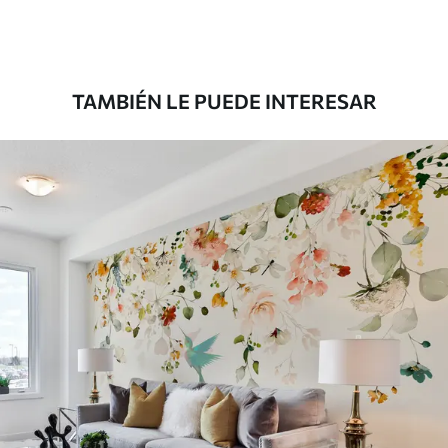
Premium
181666
.67
109000
.00
$
/m²
TAMBIÉN LE PUEDE INTERESAR
Vinilo Premium
199833
.33
119900
.00
$
/m²