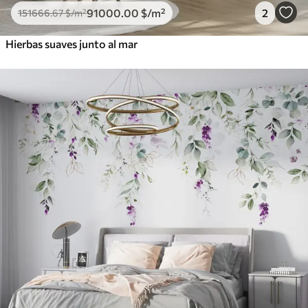
91000
.00
$
/m²
2
151666
.67
$
/m²
Hierbas suaves junto al mar