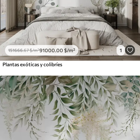
91000
.00
$
/m²
1
151666
.67
$
/m²
Plantas exóticas y colibríes