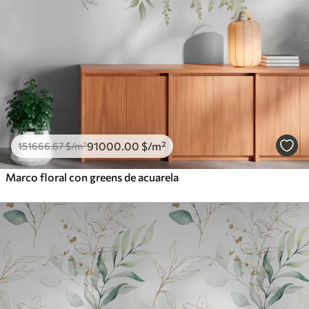
91000
.00
$
/m²
151666
.67
$
/m²
Marco floral con greens de acuarela