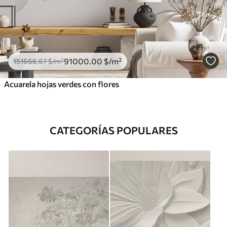
91000
.00
$
/m²
151666
.67
$
/m²
Acuarela hojas verdes con flores
CATEGORÍAS POPULARES