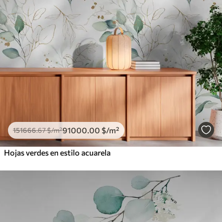
91000
.00
$
/m²
151666
.67
$
/m²
Hojas verdes en estilo acuarela