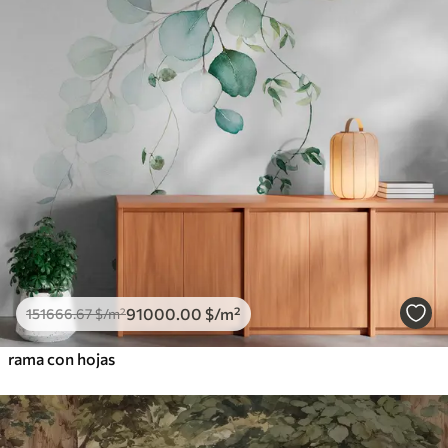
91000
.00
$
/m²
151666
.67
$
/m²
rama con hojas