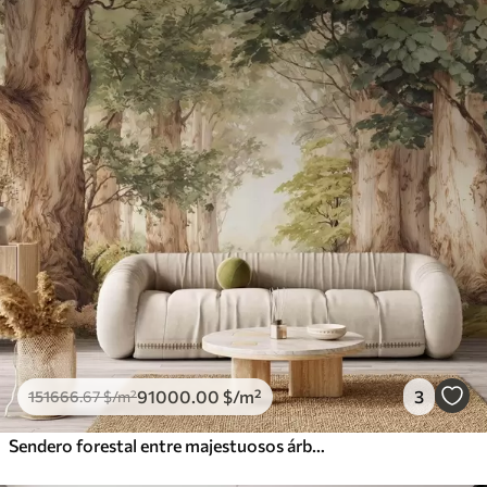
91000
.00
$
/m²
3
151666
.67
$
/m²
Sendero forestal entre majestuosos árboles en estilo acuarela