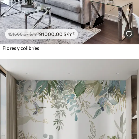
91000
.00
$
/m²
151666
.67
$
/m²
Flores y colibríes