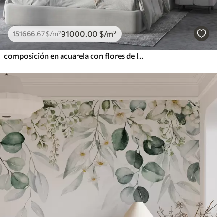
91000
.00
$
/m²
151666
.67
$
/m²
composición en acuarela con flores de lavanda