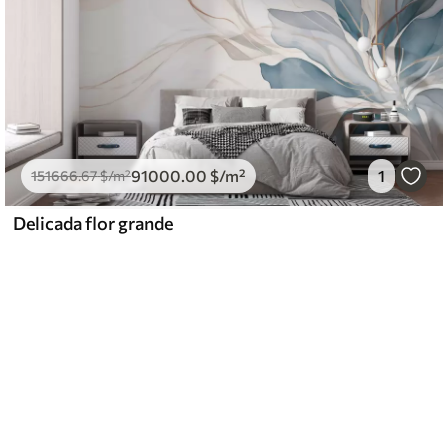
91000
.00
$
/m²
1
151666
.67
$
/m²
Delicada flor grande