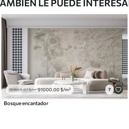
AMBIÉN LE PUEDE INTERES
91000
.00
$
/m²
7
151666
.67
$
/m²
Bosque encantador