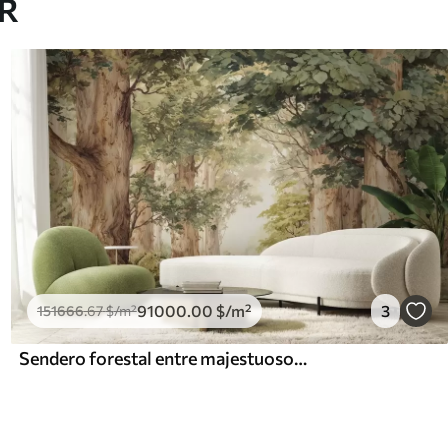
AR
91000
.00
$
/m²
3
151666
.67
$
/m²
Sendero forestal entre majestuosos árboles en estilo acuarela