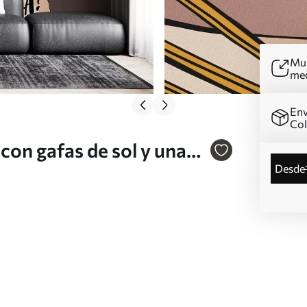
Mur
me
Env
Co
con gafas de sol y una
desde
8177