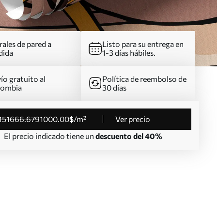
ales de pared a
Listo para su entrega en
dida
1-3 días hábiles.
ío gratuito al
Política de reembolso de
lombia
30 días
151666
.67
91000
.00
$
/m²
Ver precio
El precio indicado tiene un
descuento del 40%