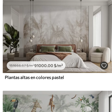
91000
.00
$
/m²
151666
.67
$
/m²
Plantas altas en colores pastel