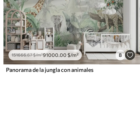
91000
.00
$
/m²
8
151666
.67
$
/m²
Panorama de la jungla con animales