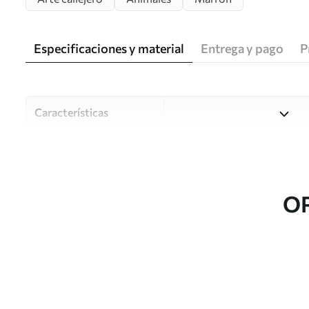
Especificaciones y material
Entrega y pago
P
Características
Material
Elija entre tres materiales d
habitaciones y presupuestos
o durante el proceso de per
O
Autor
Estudio de diseño Uwalls
Número de artículo
u98177
Producción
Impreso bajo pedido y entre