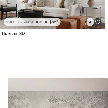
91000
.00
$
/m²
4
151666
.67
$
/m²
flores en 3D