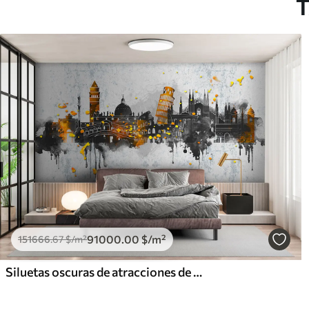
T
91000
.00
$
/m²
151666
.67
$
/m²
Siluetas oscuras de atracciones de ciudades famosas