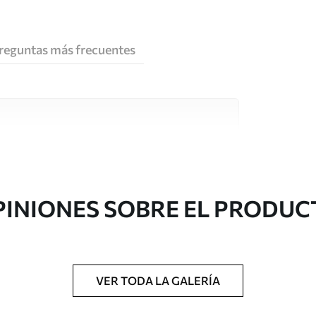
reguntas más frecuentes
e alta calidad, cada uno de ellos adecuado para
 diferentes. Más información a continuación
sonalización.
PINIONES SOBRE EL PRODUC
VER TODA LA GALERÍA
gado en rollos de hasta 50 cm de ancho.