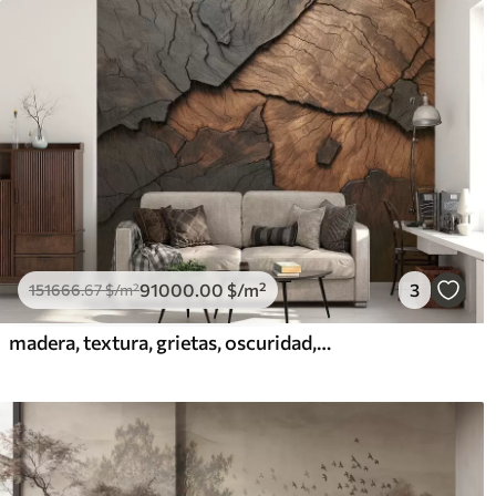
91000
.00
$
/m²
3
151666
.67
$
/m²
madera, textura, grietas, oscuridad, corteza, superficie