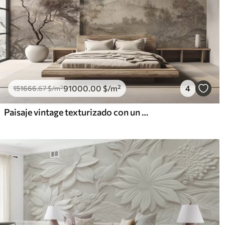
91000
.00
$
/m²
4
151666
.67
$
/m²
Paisaje vintage texturizado con un árbol cerca de un río y un cielo nublado, arte de la naturaleza en tonos sepia