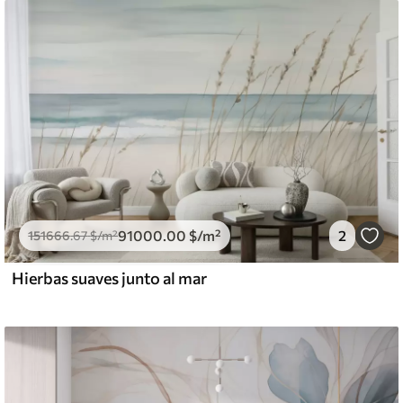
91000
.00
$
/m²
2
151666
.67
$
/m²
Hierbas suaves junto al mar