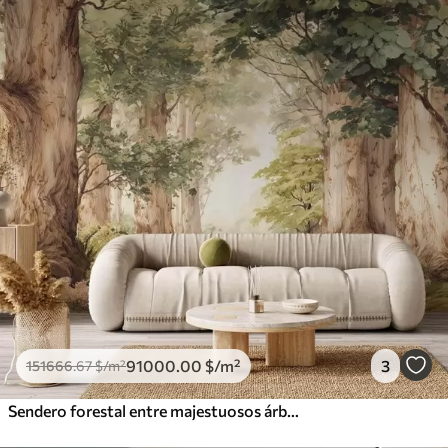
91000
.00
$
/m²
3
151666
.67
$
/m²
Sendero forestal entre majestuosos árboles en estilo acuarela