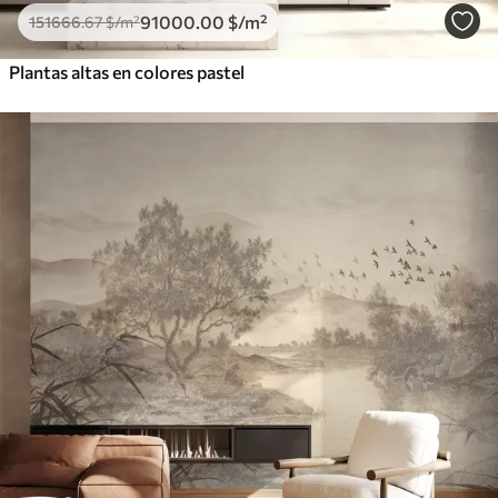
91000
.00
$
/m²
151666
.67
$
/m²
Plantas altas en colores pastel