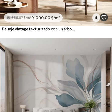
91000
.00
$
/m²
4
151666
.67
$
/m²
Paisaje vintage texturizado con un árbol cerca de un río y un cielo nublado, arte de la naturaleza en tonos sepia