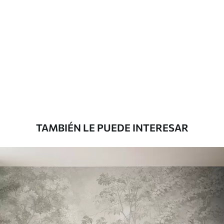
Materiales disponibles
Estándar
151666
.67
91000
.00
$
/m²
Premium
181666
.67
109000
.00
$
/m²
TAMBIÉN LE PUEDE INTERESAR
Vinilo Premium
199833
.33
119900
.00
$
/m²