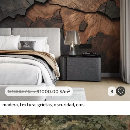
91000
.00
$
/m²
3
151666
.67
$
/m²
madera, textura, grietas, oscuridad, corteza, superficie