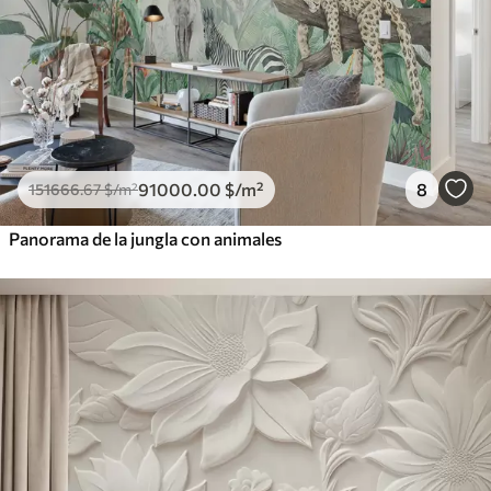
91000
.00
$
/m²
8
151666
.67
$
/m²
Panorama de la jungla con animales