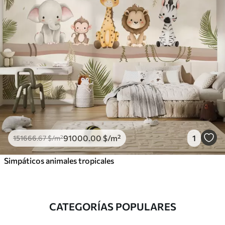
91000
.00
$
/m²
1
151666
.67
$
/m²
Simpáticos animales tropicales
CATEGORÍAS POPULARES