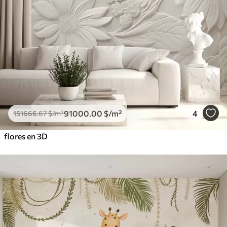
91000
.00
$
/m²
4
151666
.67
$
/m²
flores en 3D