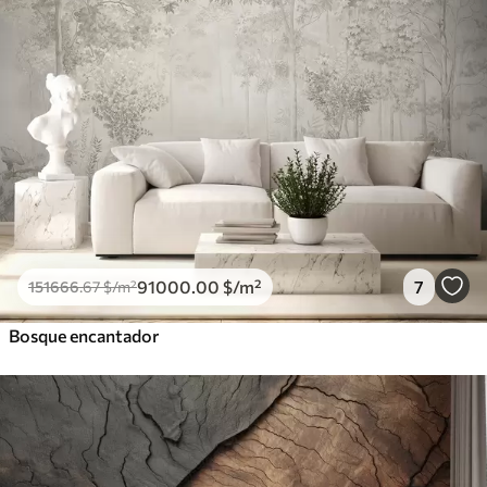
91000
.00
$
/m²
7
151666
.67
$
/m²
Bosque encantador