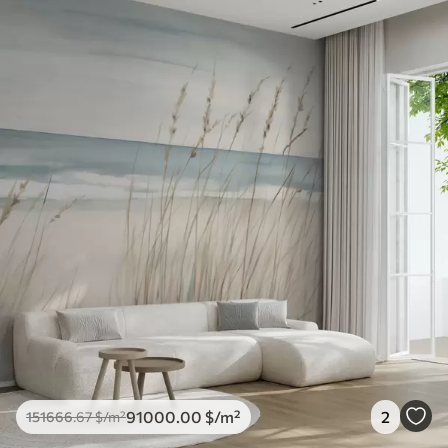
91000
.00
$
/m²
2
151666
.67
$
/m²