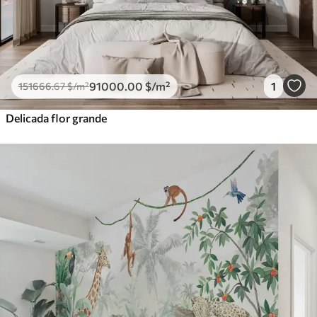
91000
.00
$
/m²
1
151666
.67
$
/m²
Delicada flor grande