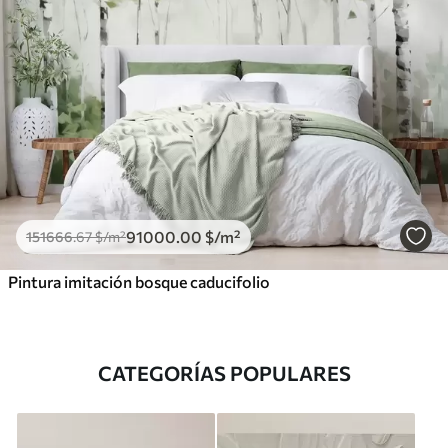
91000
.00
$
/m²
151666
.67
$
/m²
Pintura imitación bosque caducifolio
CATEGORÍAS POPULARES