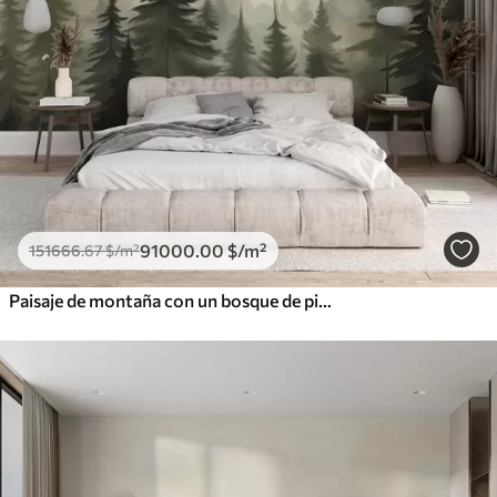
91000
.00
$
/m²
151666
.67
$
/m²
Paisaje de montaña con un bosque de pinos y montañas en capas durante el amanecer con niebla ligera acuarela imitación arte