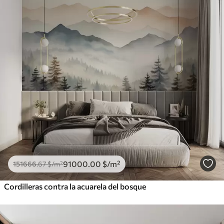
91000
.00
$
/m²
151666
.67
$
/m²
Cordilleras contra la acuarela del bosque