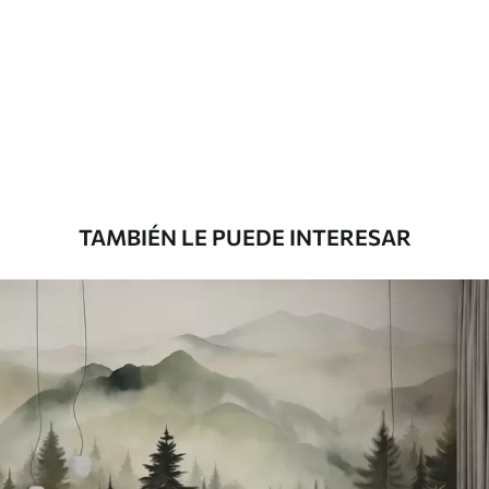
Materiales disponibles
Estándar
151666
.67
91000
.00
$
/m²
Premium
181666
.67
109000
.00
$
/m²
TAMBIÉN LE PUEDE INTERESAR
Vinilo Premium
199833
.33
119900
.00
$
/m²