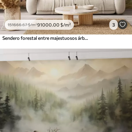
91000
.00
$
/m²
3
151666
.67
$
/m²
Sendero forestal entre majestuosos árboles en estilo acuarela