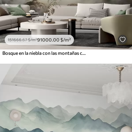
91000
.00
$
/m²
151666
.67
$
/m²
Bosque en la niebla con las montañas como telón de fondo