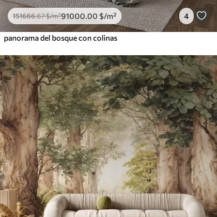
91000
.00
$
/m²
4
151666
.67
$
/m²
panorama del bosque con colinas