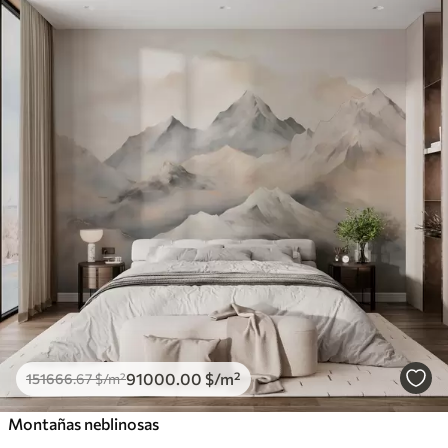
91000
.00
$
/m²
151666
.67
$
/m²
Montañas neblinosas