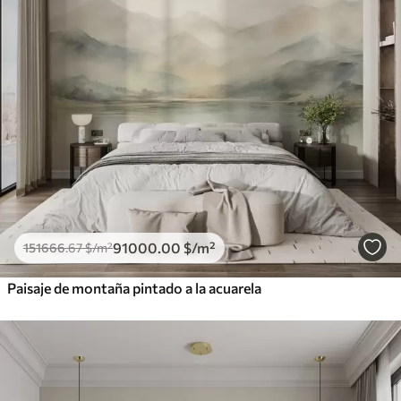
91000
.00
$
/m²
151666
.67
$
/m²
Paisaje de montaña pintado a la acuarela