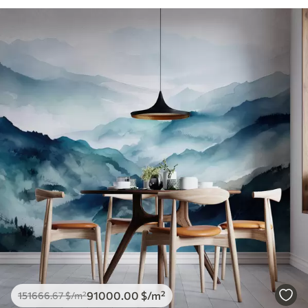
91000
.00
$
/m²
151666
.67
$
/m²