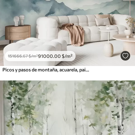
91000
.00
$
/m²
151666
.67
$
/m²
Picos y pasos de montaña, acuarela, paisaje, paisaje, azul, color gris