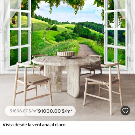
91000
.00
$
/m²
151666
.67
$
/m²
Vista desde la ventana al claro