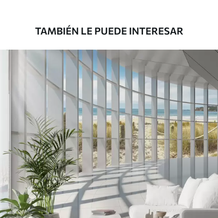
181666
.67
109000
.00
$
/m²
TAMBIÉN LE PUEDE INTERESAR
Vinilo Premium
199833
.33
119900
.00
$
/m²