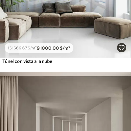
91000
.00
$
/m²
151666
.67
$
/m²
Túnel con vista a la nube