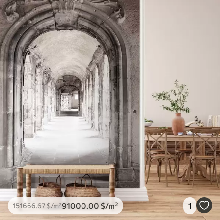
91000
.00
$
/m²
1
151666
.67
$
/m²