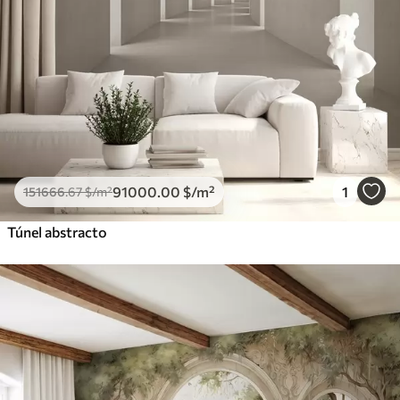
91000
.00
$
/m²
1
151666
.67
$
/m²
Túnel abstracto