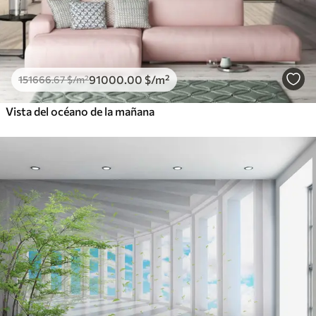
91000
.00
$
/m²
151666
.67
$
/m²
Vista del océano de la mañana