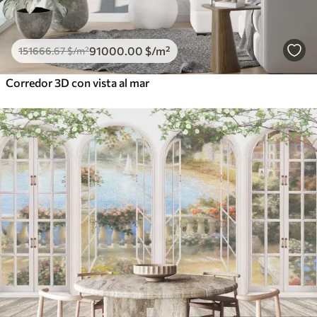
91000
.00
$
/m²
151666
.67
$
/m²
Corredor 3D con vista al mar