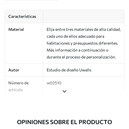
Características
Material
Elija entre tres materiales de alta calidad,
cada uno de ellos adecuado para
habitaciones y presupuestos diferentes.
Más información a continuación o
durante el proceso de personalización.
Autor
Estudio de diseño Uwalls
Número de
w02510
artículo
Producción
Impreso bajo pedido y entregado en
rollos de hasta 50 cm de ancho.
OPINIONES SOBRE EL PRODUCTO
Adicionalmente
Disponible con recubrimiento de barniz