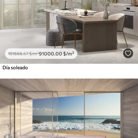
91000
.00
$
/m²
151666
.67
$
/m²
Día soleado