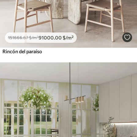
91000
.00
$
/m²
151666
.67
$
/m²
Rincón del paraíso