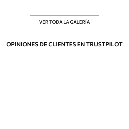
y/o adhesivo para empapelar.
Limpieza
Se puede limpiar suavemente con una
esponja suave. Los murales de pared con
VER TODA LA GALERÍA
recubrimiento de barniz pueden
limpiarse con agua.
OPINIONES DE CLIENTES EN TRUSTPILOT
Método de
Hasta 360 cm de altura: aplicación sin
aplicación
juntas.
Más de 360 cm de altura: aplicación con
solapamiento.
Materiales disponibles
Estándar
151666
.67
91000
.00
$
/m²
Premium