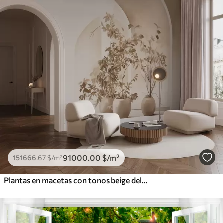
91000
.00
$
/m²
151666
.67
$
/m²
Plantas en macetas con tonos beige delante de arcos abstractos, estilo minimalista, elegante y limpio, fondo neutro