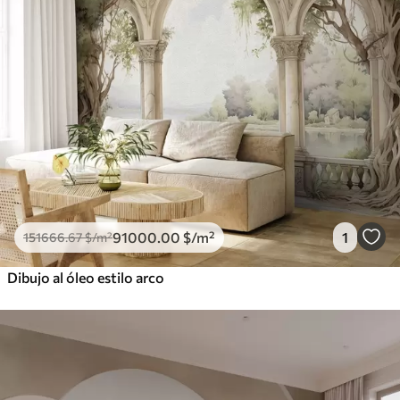
91000
.00
$
/m²
1
151666
.67
$
/m²
Dibujo al óleo estilo arco