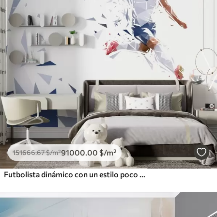
91000
.00
$
/m²
151666
.67
$
/m²
Futbolista dinámico con un estilo poco polvoriento, golpeando el balón