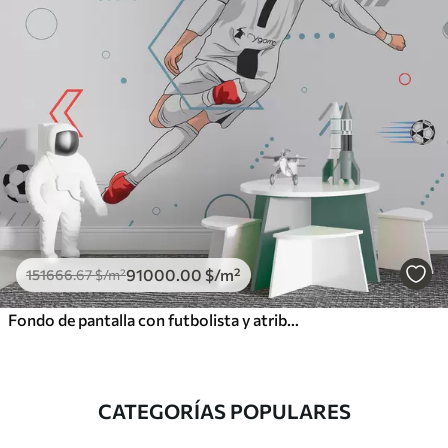
91000
.00
$
/m²
151666
.67
$
/m²
Fondo de pantalla con futbolista y atributos futbolísticos
CATEGORÍAS POPULARES