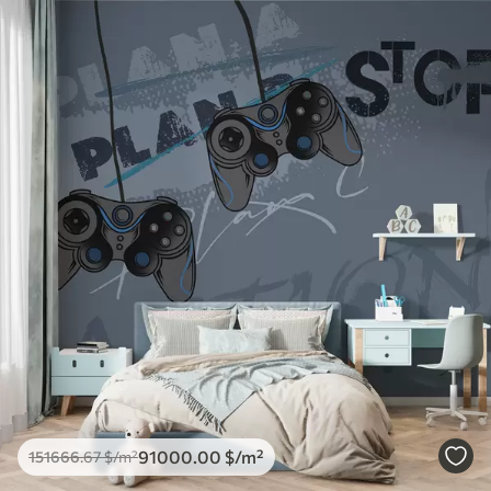
91000
.00
$
/m²
151666
.67
$
/m²