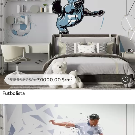
91000
.00
$
/m²
151666
.67
$
/m²
Futbolista