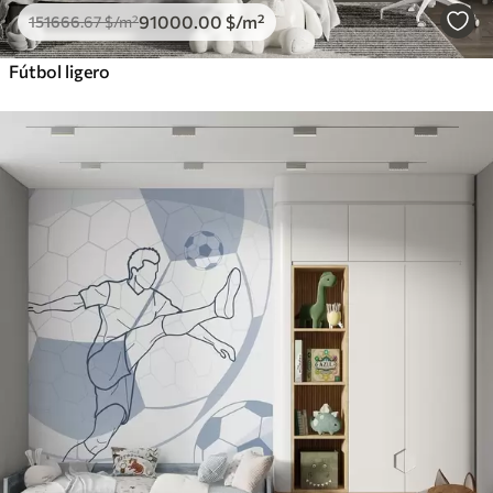
91000
.00
$
/m²
151666
.67
$
/m²
Fútbol ligero