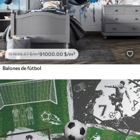
91000
.00
$
/m²
151666
.67
$
/m²
Balones de fútbol