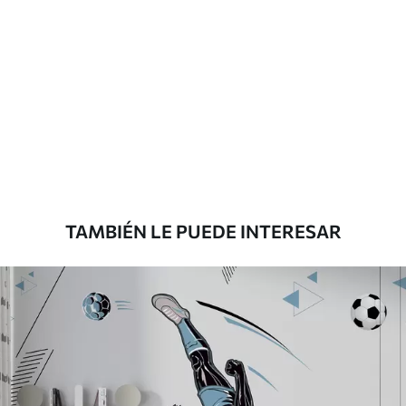
Materiales disponibles
Estándar
151666
.67
91000
.00
$
/m²
Premium
181666
.67
109000
.00
$
/m²
TAMBIÉN LE PUEDE INTERESAR
Vinilo Premium
199833
.33
119900
.00
$
/m²