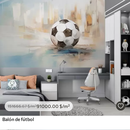
91000
.00
$
/m²
151666
.67
$
/m²
Balón de fútbol