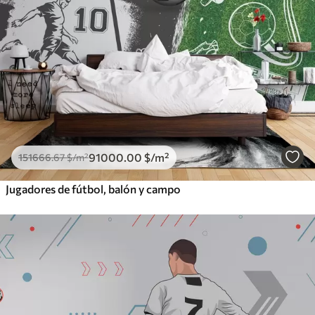
91000
.00
$
/m²
151666
.67
$
/m²
Jugadores de fútbol, balón y campo