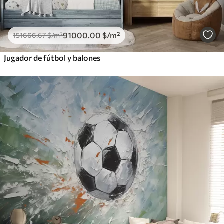
91000
.00
$
/m²
151666
.67
$
/m²
Jugador de fútbol y balones