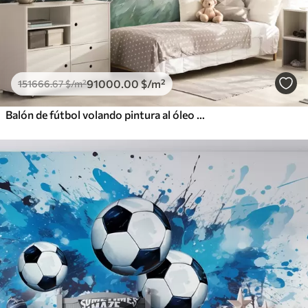
91000
.00
$
/m²
151666
.67
$
/m²
Balón de fútbol volando pintura al óleo arte abstracto