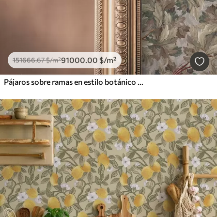
91000
.00
$
/m²
151666
.67
$
/m²
Pájaros sobre ramas en estilo botánico vintage