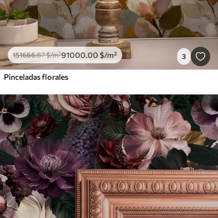
91000
.00
$
/m²
151666
.67
$
/m²
3
Pinceladas florales