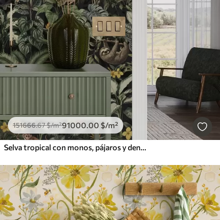
91000
.00
$
/m²
151666
.67
$
/m²
Selva tropical con monos, pájaros y denso follaje