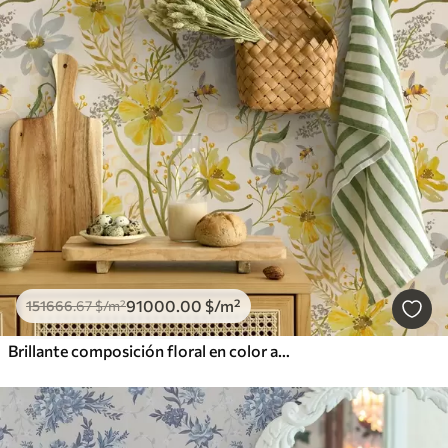
91000
.00
$
/m²
151666
.67
$
/m²
Brillante composición floral en color amarillo