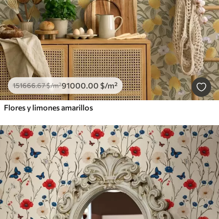
91000
.00
$
/m²
151666
.67
$
/m²
Flores y limones amarillos