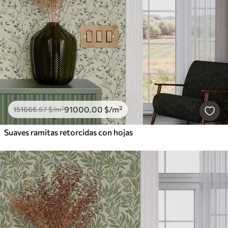
91000
.00
$
/m²
151666
.67
$
/m²
Suaves ramitas retorcidas con hojas