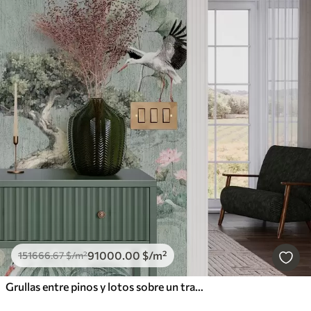
91000
.00
$
/m²
151666
.67
$
/m²
Grullas entre pinos y lotos sobre un tranquilo fondo verde