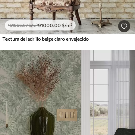
91000
.00
$
/m²
151666
.67
$
/m²
Textura de ladrillo beige claro envejecido