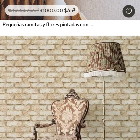
91000
.00
$
/m²
151666
.67
$
/m²
Pequeñas ramitas y flores pintadas con acuarela sobre un fondo claro