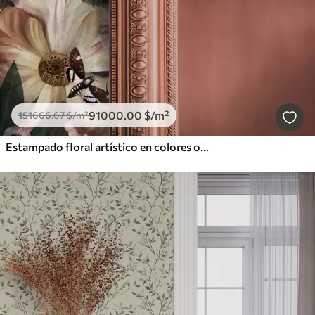
91000
.00
$
/m²
151666
.67
$
/m²
Estampado floral artístico en colores oscuros