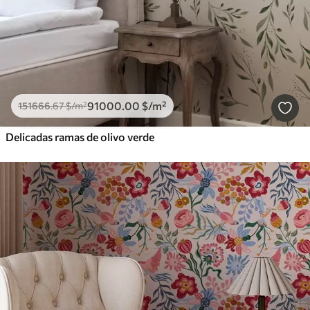
91000
.00
$
/m²
151666
.67
$
/m²
Delicadas ramas de olivo verde