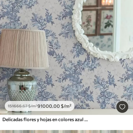
91000
.00
$
/m²
151666
.67
$
/m²
Delicadas flores y hojas en colores azul y celeste sobre fondo claro