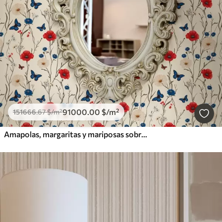
91000
.00
$
/m²
151666
.67
$
/m²
Amapolas, margaritas y mariposas sobre fondo blanco