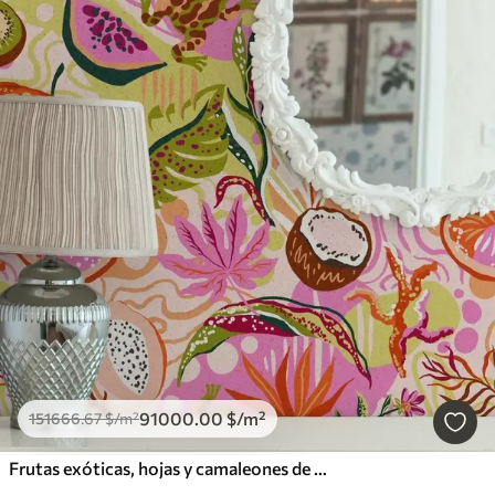
91000
.00
$
/m²
151666
.67
$
/m²
Frutas exóticas, hojas y camaleones de estilo tropical