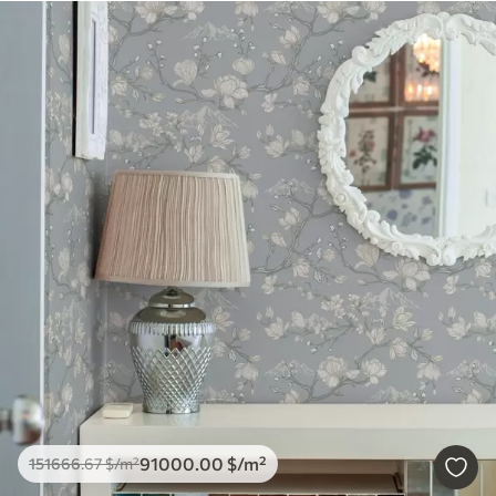
91000
.00
$
/m²
151666
.67
$
/m²