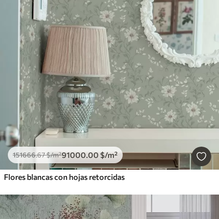
91000
.00
$
/m²
151666
.67
$
/m²
Flores blancas con hojas retorcidas