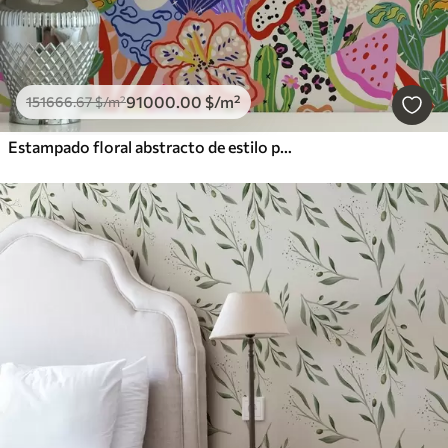
91000
.00
$
/m²
151666
.67
$
/m²
Estampado floral abstracto de estilo pop art