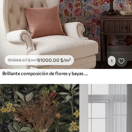
91000
.00
$
/m²
151666
.67
$
/m²
1
Brillante composición de flores y bayas con loros