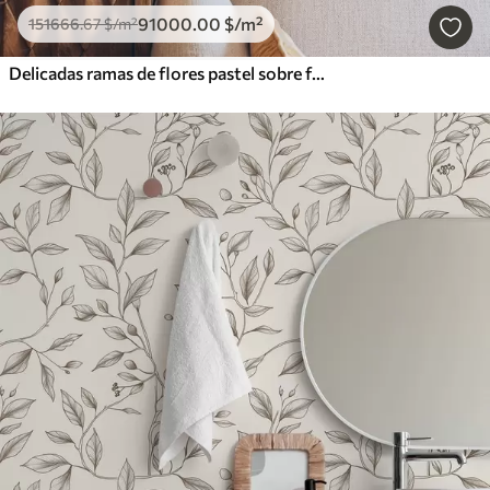
91000
.00
$
/m²
151666
.67
$
/m²
Delicadas ramas de flores pastel sobre fondo beige