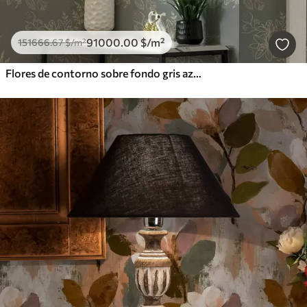
91000
.00
$
/m²
151666
.67
$
/m²
Flores de contorno sobre fondo gris azulado, elegante motivo botánico