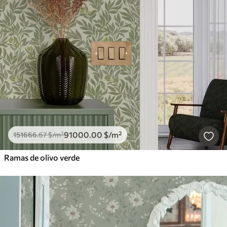
91000
.00
$
/m²
151666
.67
$
/m²
Ramas de olivo verde