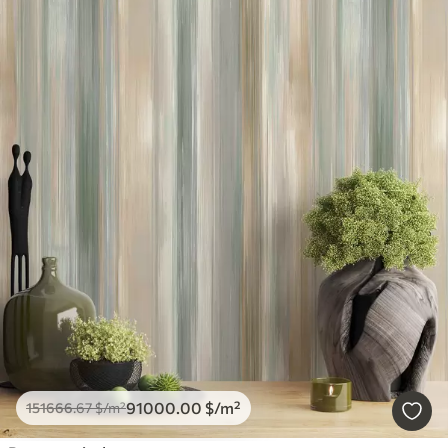
91000
.00
$
/m²
151666
.67
$
/m²