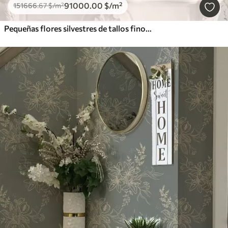
91000
.00
$
/m²
151666
.67
$
/m²
Pequeñas flores silvestres de tallos finos sobre fondo claro