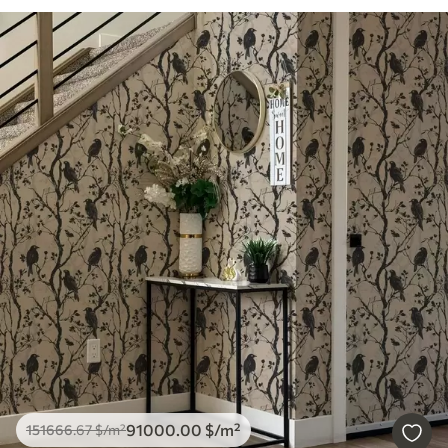
91000
.00
$
/m²
151666
.67
$
/m²