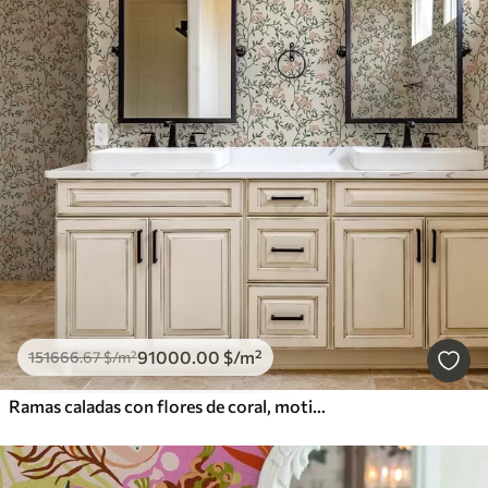
91000
.00
$
/m²
151666
.67
$
/m²
Ramas caladas con flores de coral, motivo floral