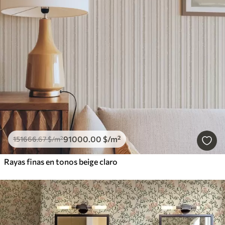
91000
.00
$
/m²
151666
.67
$
/m²
Rayas finas en tonos beige claro