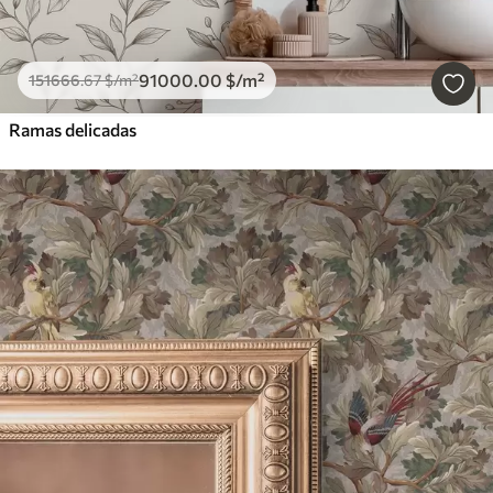
91000
.00
$
/m²
151666
.67
$
/m²
Ramas delicadas