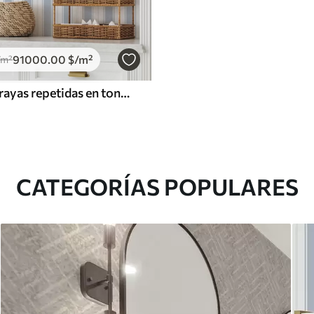
91000
.00
$
/m²
/m²
Versión con rayas repetidas en tonos grises y azules
CATEGORÍAS POPULARES