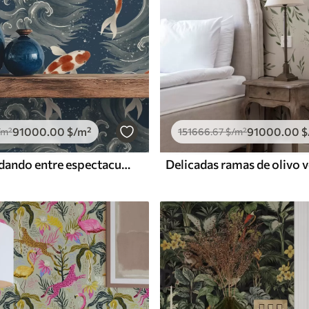
91000
.00
$
/m²
91000
.00
$
/m²
151666
.67
$
/m²
Peces koi nadando entre espectaculares olas oceánicas
Delicadas ramas de olivo 