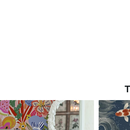
Estándar
Premium
151666
.67
181666
.67
91000
.00
$
/m²
109000
.00
T