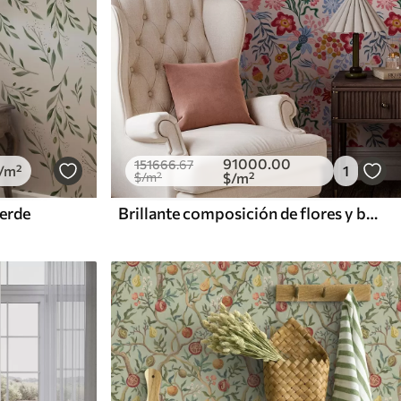
91000
.00
151666
.67
/m²
1
$
/m²
$
/m²
verde
Brillante composición de flores y bayas con loros