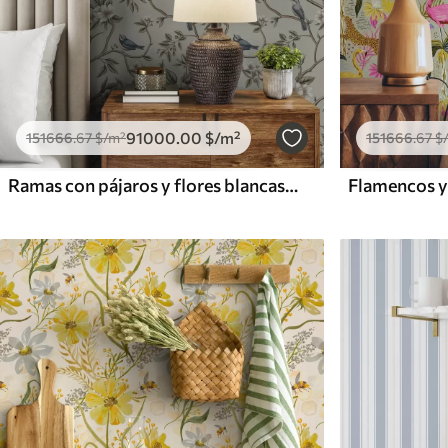
91000
.00
$
/m²
151666
.67
$
/m²
151666
.67
$
Ramas con pájaros y flores blancas sobre un fondo delicado