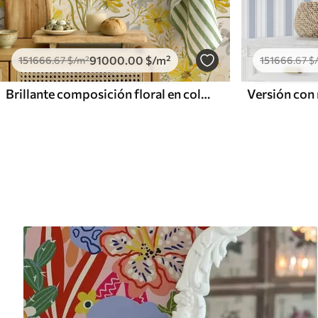
91000
.00
$
/m²
151666
.67
$
/m²
151666
.67
$
Brillante composición floral en color amarillo