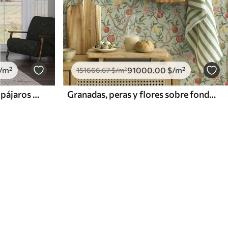
/m²
91000
.00
$
/m²
151666
.67
$
/m²
Selva tropical con monos, pájaros y denso follaje
Granadas, peras y flores sobre fondo verde pálido