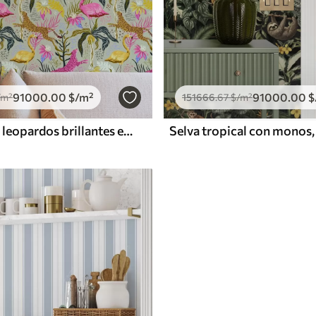
91000
.00
$
/m²
91000
.00
$
/m²
151666
.67
$
/m²
Flamencos y leopardos brillantes entre plantas tropicales