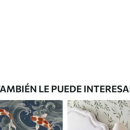
Vinilo Premium
199833
.33
$
/m²
119900
.00
$
/m²
AMBIÉN LE PUEDE INTERES