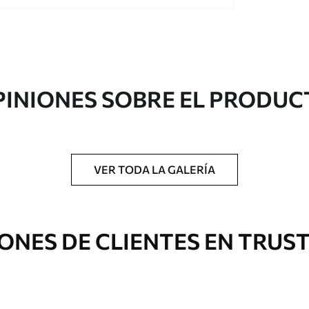
PINIONES SOBRE EL PRODUC
gado en rollos de hasta 50 cm de ancho.
o de barniz y/o adhesivo para empapelar.
VER TODA LA GALERÍA
 con una esponja suave. Los murales de pared
 pueden limpiarse con agua.
ONES DE CLIENTES EN TRUS