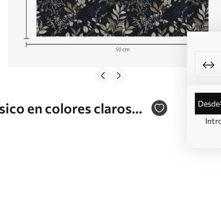
desde
sico en colores claros
Intr
v2