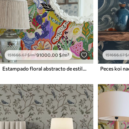
91000
.00
$
/m²
151666
.67
$
/m²
151666
.67
$
Estampado floral abstracto de estilo pop art