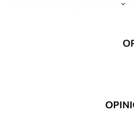
Autor
Estudio de diseño Uwalls
Número de artículo
a00166v2
Acabado
Semimate.
O
Producción
Impreso bajo pedido y entre
Opciones adicionales
Disponible con recubrimient
Limpieza
Se puede limpiar suavemente
con recubrimiento de barniz
OPINI
Método de aplicación
Aplicación sin fisuras
Materiales disponibles