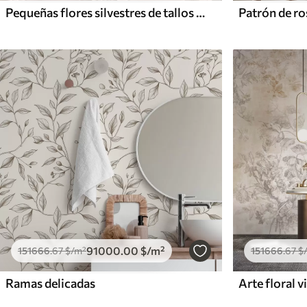
Pequeñas flores silvestres de tallos finos sobre fondo claro
91000
.00
$
/m²
151666
.67
$
/m²
151666
.67
$
Ramas delicadas