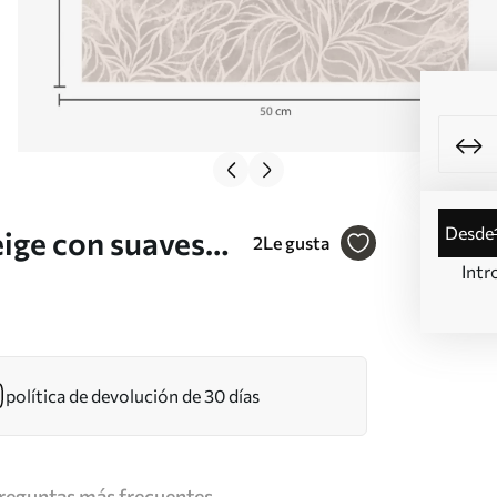
desde
eige con suaves
2
Le gusta
Intr
política de devolución de 30 días
reguntas más frecuentes