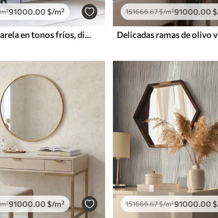
91000
.00
$
/m²
91000
.00
$
/m²
151666
.67
$
/m²
Hojas de acuarela en tonos fríos, diseño minimalista
Delicadas ramas de olivo 
91000
.00
$
/m²
91000
.00
$
/m²
151666
.67
$
/m²