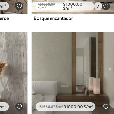
91000
.00
151666
.67
/m²
7
$
/m²
$
/m²
verde
Bosque encantador
/m²
91000
.00
$
/m²
151666
.67
$
/m²