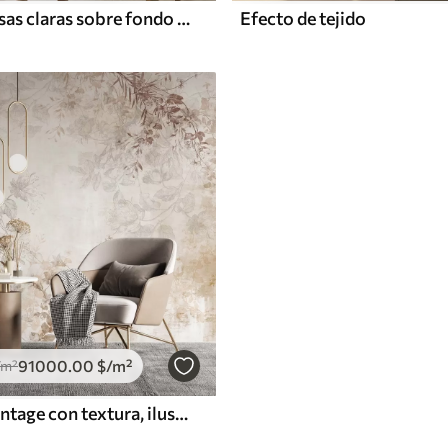
Patrón de rosas claras sobre fondo beige
Efecto de tejido
91000
.00
$
/m²
/m²
Arte floral vintage con textura, ilustraciones de delicadas flores y hojas de jardín en estilo dibujo, suaves tonos pastel beige y sepia