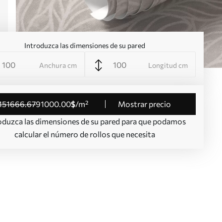
Introduzca las dimensiones de su pared
Anchura cm
Longitud cm
151666
.67
91000
.00
$
/m²
Mostrar precio
oduzca las dimensiones de su pared para que podamos
calcular el número de rollos que necesita