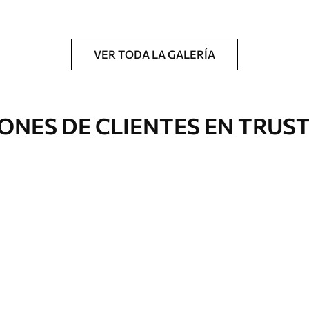
gado en rollos de hasta 50 cm de ancho.
o de barniz y/o adhesivo para empapelar.
VER TODA LA GALERÍA
 con una esponja suave. Los murales de pared
 pueden limpiarse con agua.
ONES DE CLIENTES EN TRUS
Vinilo Premium
199833
.33
$
/m²
119900
.00
$
/m²