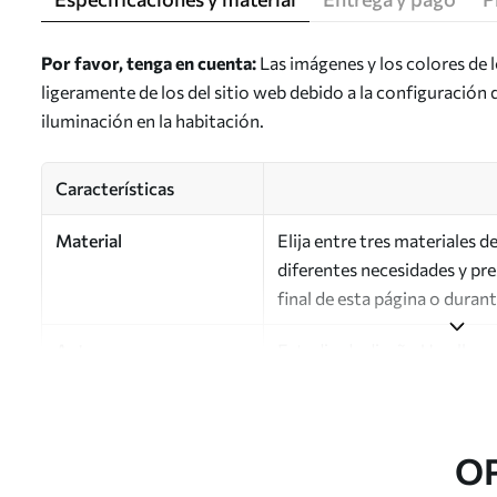
Por favor, tenga en cuenta:
Las imágenes y los colores de 
ligeramente de los del sitio web debido a la configuración 
iluminación en la habitación.
Características
Material
Elija entre tres materiales 
diferentes necesidades y pr
final de esta página o duran
Autor
Estudio de diseño Uwalls
Número de artículo
a00179
Acabado
Semimate.
O