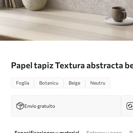
Papel tapiz Textura abstracta b
líneas de hojas Nr. a00179
Foglia
Botanicu
Beige
Neutru
Envío gratuito
Especificaciones y material
Entrega y pago
P