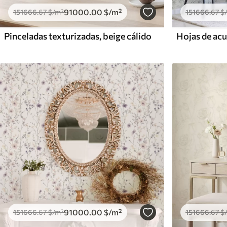
91000
.00
$
/m²
151666
.67
$
/m²
151666
.67
$
Pinceladas texturizadas, beige cálido
91000
.00
$
/m²
151666
.67
$
/m²
151666
.67
$