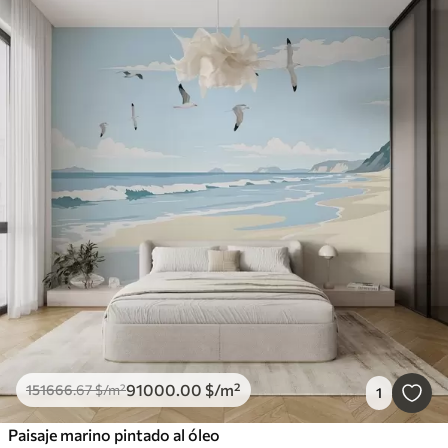
91000
.00
$
/m²
151666
.67
$
/m²
1
Paisaje marino pintado al óleo