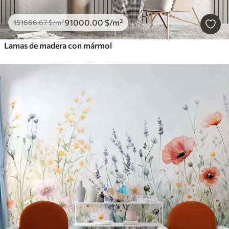
91000
.00
$
/m²
151666
.67
$
/m²
Lamas de madera con mármol