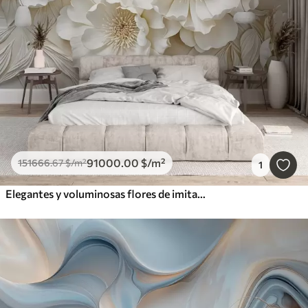
91000
.00
$
/m²
151666
.67
$
/m²
1
Elegantes y voluminosas flores de imitación de peonía blanca con suaves pétalos y centros amarillo pastel, sobre un fondo claro