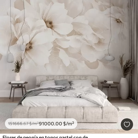
91000
.00
$
/m²
151666
.67
$
/m²
Flores de peonía en tonos pastel con delicados pétalos blancos y beige y líneas blancas sobre fondo beige claro