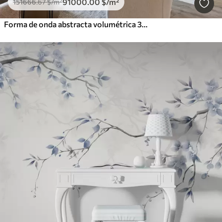
91000
.00
$
/m²
151666
.67
$
/m²
Forma de onda abstracta volumétrica 3D blanca