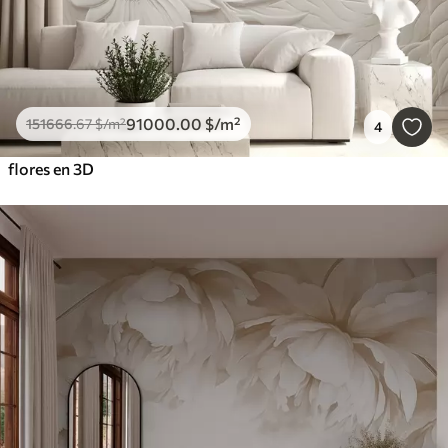
91000
.00
$
/m²
151666
.67
$
/m²
4
flores en 3D