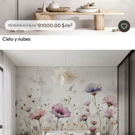
91000
.00
$
/m²
151666
.67
$
/m²
Cielo y nubes