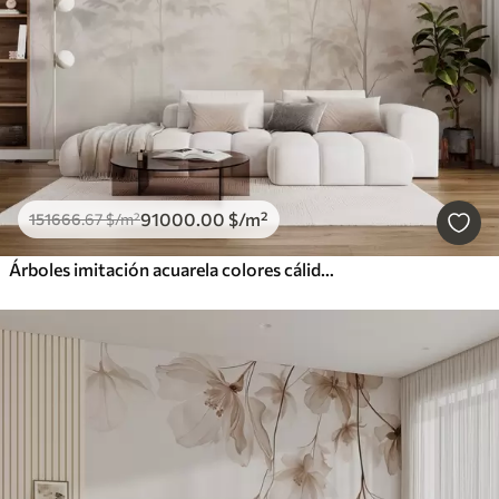
91000
.00
$
/m²
151666
.67
$
/m²
Árboles imitación acuarela colores cálidos