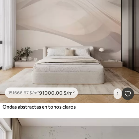
91000
.00
$
/m²
151666
.67
$
/m²
1
Ondas abstractas en tonos claros