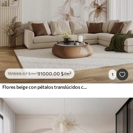
91000
.00
$
/m²
151666
.67
$
/m²
1
Flores beige con pétalos translúcidos colgando de una rama, beige y blanco, composición minimalista de arte moderno