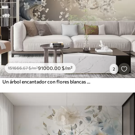
91000
.00
$
/m²
151666
.67
$
/m²
2
Un árbol encantador con flores blancas contra el fondo de nubes en un estilo interesante en delicados colores cálidos