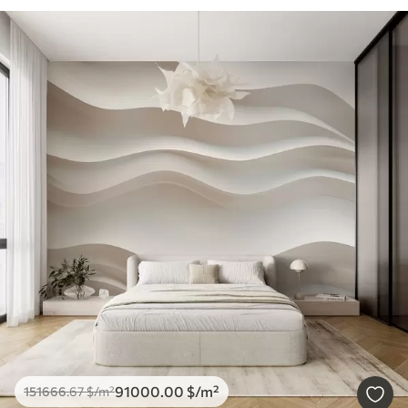
91000
.00
$
/m²
151666
.67
$
/m²