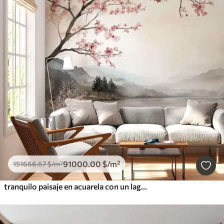
91000
.00
$
/m²
151666
.67
$
/m²
tranquilo paisaje en acuarela con un lago y un árbol en flor