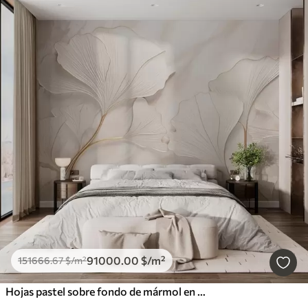
91000
.00
$
/m²
151666
.67
$
/m²
Hojas pastel sobre fondo de mármol en tonos beige