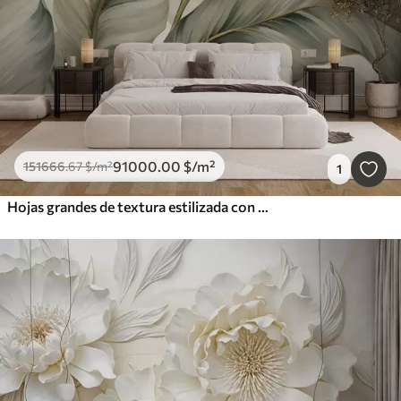
91000
.00
$
/m²
151666
.67
$
/m²
1
Hojas grandes de textura estilizada con venas detalladas en varios tonos de verde, crema y beige