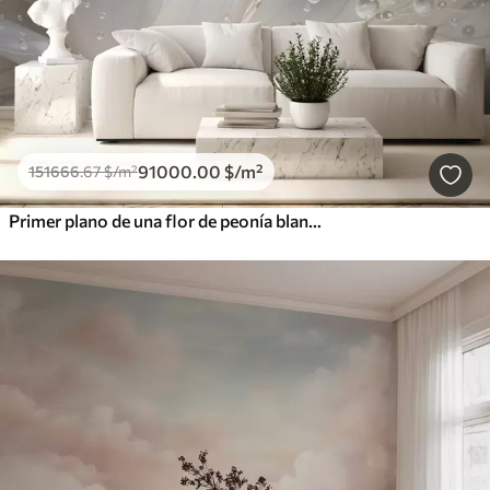
91000
.00
$
/m²
151666
.67
$
/m²
Primer plano de una flor de peonía blanca con delicados pétalos y gotas de agua