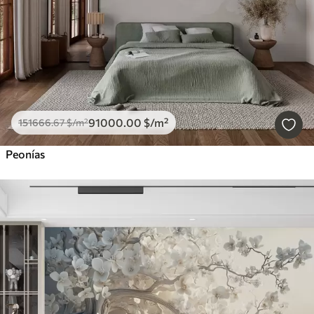
91000
.00
$
/m²
151666
.67
$
/m²
Peonías