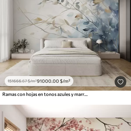
91000
.00
$
/m²
151666
.67
$
/m²
Ramas con hojas en tonos azules y marrones, fondo claro, suave y delicado, estilo acuarela