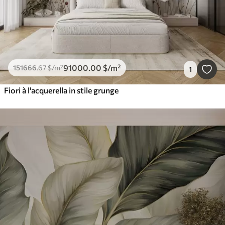
91000
.00
$
/m²
151666
.67
$
/m²
1
Fiori à l'acquerella in stile grunge