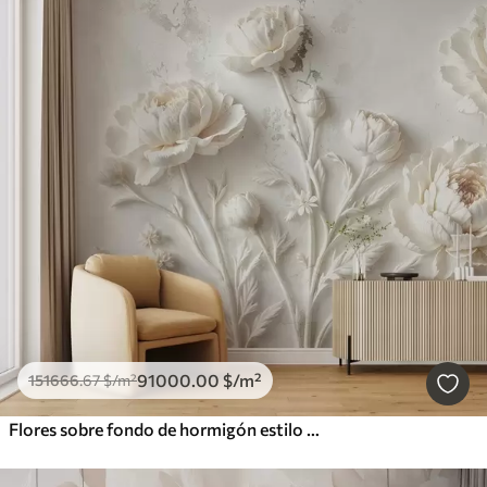
91000
.00
$
/m²
151666
.67
$
/m²
Flores sobre fondo de hormigón estilo grunge