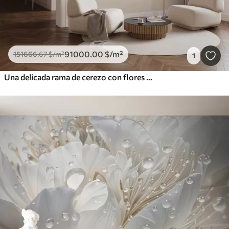
91000
.00
$
/m²
151666
.67
$
/m²
1
Una delicada rama de cerezo con flores de color rosa suave sobre un fondo claro