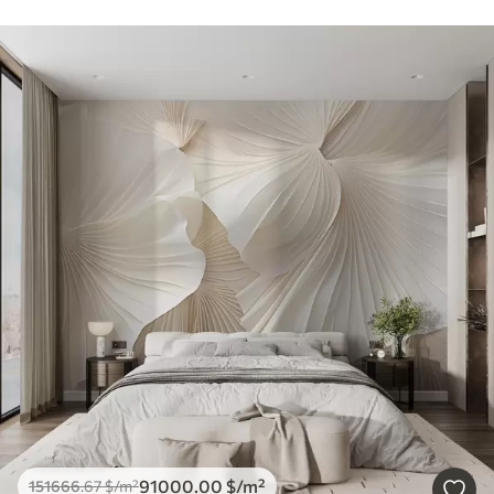
91000
.00
$
/m²
151666
.67
$
/m²