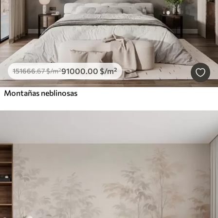
91000
.00
$
/m²
151666
.67
$
/m²
Montañas neblinosas