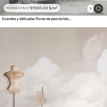
91000
.00
$
/m²
151666
.67
$
/m²
1
Grandes y delicadas flores de peonía blancas y rosas con pétalos suaves y esponjosos sobre un fondo gris difuminado