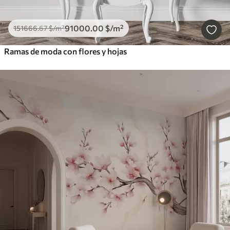
91000
.00
$
/m²
151666
.67
$
/m²
Ramas de moda con flores y hojas