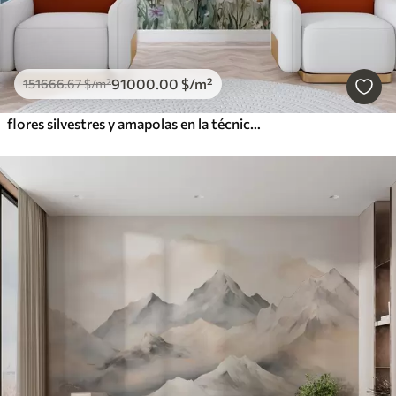
91000
.00
$
/m²
151666
.67
$
/m²
flores silvestres y amapolas en la técnica de los trazos