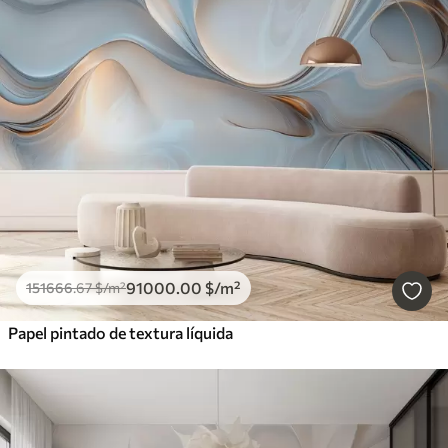
91000
.00
$
/m²
151666
.67
$
/m²
Papel pintado de textura líquida