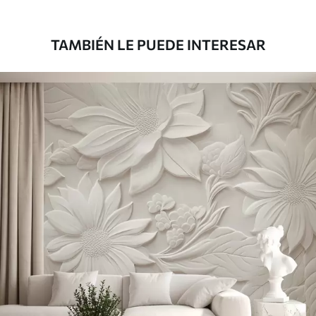
181666
.67
109000
.00
$
/m²
TAMBIÉN LE PUEDE INTERESAR
Vinilo Premium
199833
.33
119900
.00
$
/m²