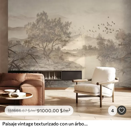
91000
.00
$
/m²
4
151666
.67
$
/m²
Paisaje vintage texturizado con un árbol cerca de un río y un cielo nublado, arte de la naturaleza en tonos sepia