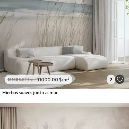
91000
.00
$
/m²
2
151666
.67
$
/m²
Hierbas suaves junto al mar