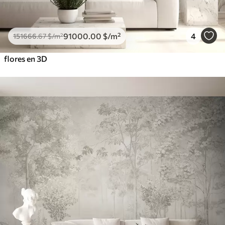
91000
.00
$
/m²
4
151666
.67
$
/m²
flores en 3D