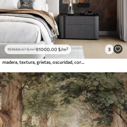
91000
.00
$
/m²
3
151666
.67
$
/m²
madera, textura, grietas, oscuridad, corteza, superficie