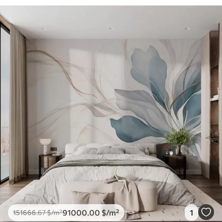
91000
.00
$
/m²
1
151666
.67
$
/m²