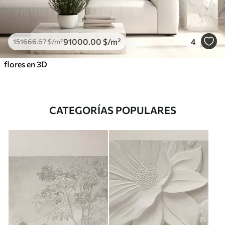
91000
.00
$
/m²
4
151666
.67
$
/m²
flores en 3D
CATEGORÍAS POPULARES