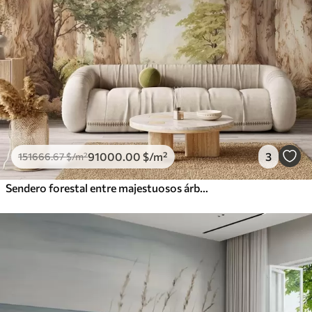
91000
.00
$
/m²
3
151666
.67
$
/m²
Sendero forestal entre majestuosos árboles en estilo acuarela