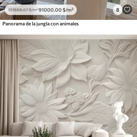
91000
.00
$
/m²
8
151666
.67
$
/m²
Panorama de la jungla con animales