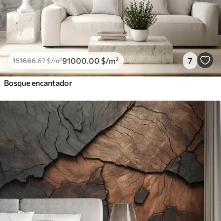
91000
.00
$
/m²
7
151666
.67
$
/m²
Bosque encantador