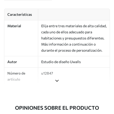
Características
Material
Elija entre tres materiales de alta calidad,
cada uno de ellos adecuado para
habitaciones y presupuestos diferentes.
Más información a continuación o
durante el proceso de personalización.
Autor
Estudio de diseño Uwalls
Número de
u12847
artículo
Producción
Impreso bajo pedido y entregado en
rollos de hasta 50 cm de ancho.
OPINIONES SOBRE EL PRODUCTO
Adicionalmente
Disponible con recubrimiento de barniz