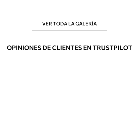
y/o adhesivo para empapelar.
Limpieza
Se puede limpiar suavemente con una
esponja suave. Los murales de pared con
VER TODA LA GALERÍA
recubrimiento de barniz pueden
limpiarse con agua.
OPINIONES DE CLIENTES EN TRUSTPILOT
Método de
Hasta 360 cm de altura: aplicación sin
aplicación
juntas.
Más de 360 cm de altura: aplicación con
solapamiento.
Materiales disponibles
Estándar
151666
.67
91000
.00
$
/m²
Premium