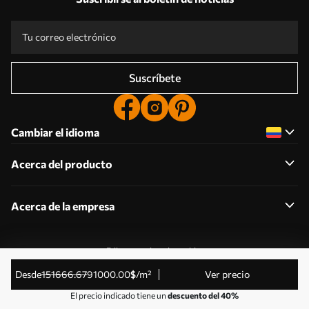
Suscríbete
Cambiar el idioma
Acerca del producto
Acerca de la empresa
Editar permisos de cookies
© 2011-2026 Uwalls . Todos los derechos reservados.
desde
151666
.67
91000
.00
$
/m²
Ver precio
Gestionado por KLW Sp. z o.o. CIF: PL9223057591.
El precio indicado tiene un
descuento del 40%