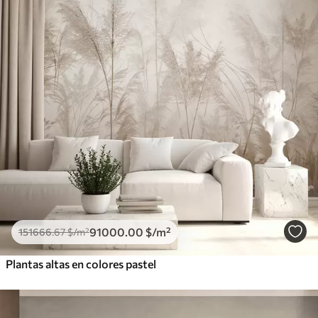
91000
.00
$
/m²
151666
.67
$
/m²
Plantas altas en colores pastel