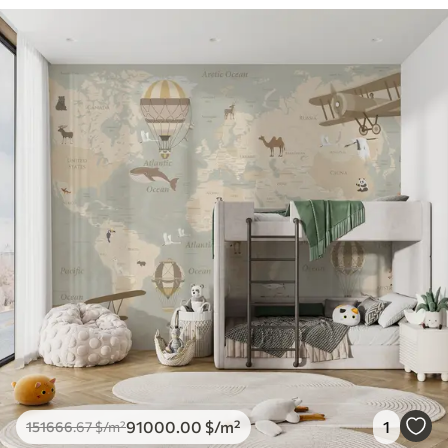
91000
.00
$
/m²
1
151666
.67
$
/m²