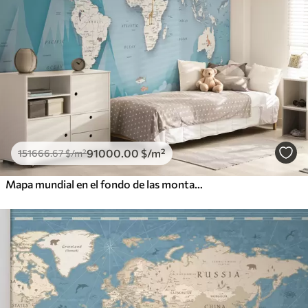
91000
.00
$
/m²
151666
.67
$
/m²
Mapa mundial en el fondo de las montañas