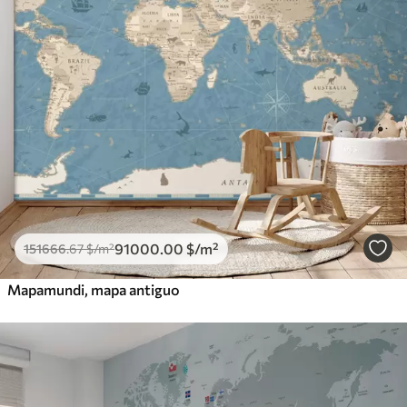
91000
.00
$
/m²
151666
.67
$
/m²
Mapamundi, mapa antiguo