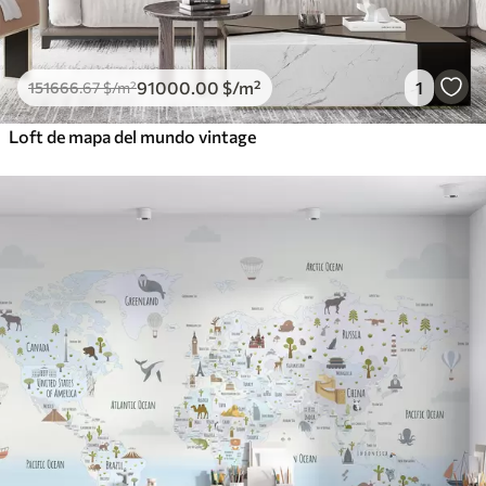
91000
.00
$
/m²
1
151666
.67
$
/m²
Loft de mapa del mundo vintage