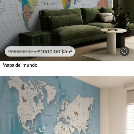
91000
.00
$
/m²
151666
.67
$
/m²
Mapa del mundo