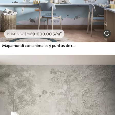
91000
.00
$
/m²
151666
.67
$
/m²
Mapamundi con animales y puntos de referencia