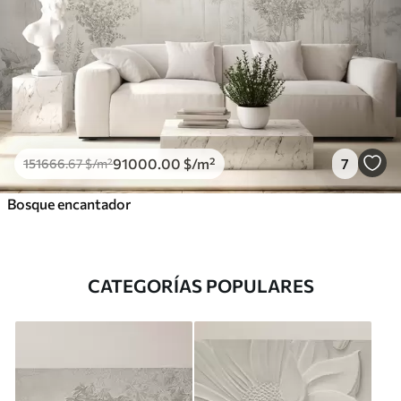
91000
.00
$
/m²
7
151666
.67
$
/m²
Bosque encantador
CATEGORÍAS POPULARES