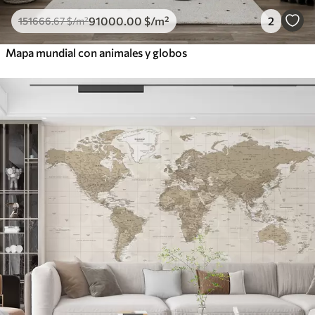
91000
.00
$
/m²
2
151666
.67
$
/m²
Mapa mundial con animales y globos