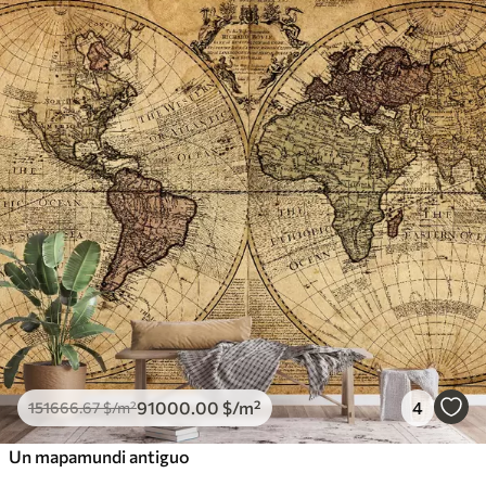
91000
.00
$
/m²
4
151666
.67
$
/m²
Un mapamundi antiguo