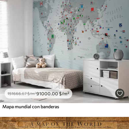
91000
.00
$
/m²
151666
.67
$
/m²
Mapa mundial con banderas