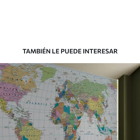
Estándar
151666
.67
91000
.00
$
/m²
Premium
181666
.67
109000
.00
$
/m²
TAMBIÉN LE PUEDE INTERESAR
Vinilo Premium
199833
.33
119900
.00
$
/m²