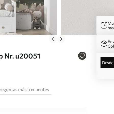
Mur
me
Env
Co
op Nr. u20051
desde
reguntas más frecuentes