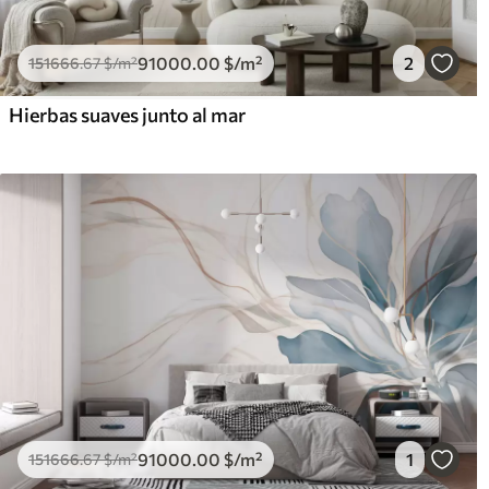
91000
.00
$
/m²
2
151666
.67
$
/m²
Hierbas suaves junto al mar
91000
.00
$
/m²
1
151666
.67
$
/m²