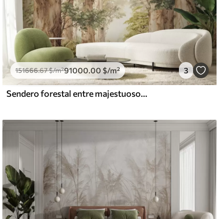
91000
.00
$
/m²
3
151666
.67
$
/m²
Sendero forestal entre majestuosos árboles en estilo acuarela