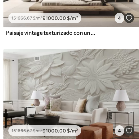
91000
.00
$
/m²
4
151666
.67
$
/m²
Paisaje vintage texturizado con un árbol cerca de un río y un cielo nublado, arte de la naturaleza en tonos sepia
91000
.00
$
/m²
4
151666
.67
$
/m²