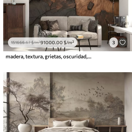
91000
.00
$
/m²
3
151666
.67
$
/m²
madera, textura, grietas, oscuridad, corteza, superficie