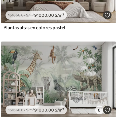
91000
.00
$
/m²
151666
.67
$
/m²
Plantas altas en colores pastel
91000
.00
$
/m²
8
151666
.67
$
/m²