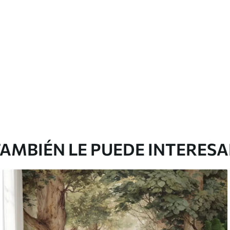
Vinilo Premium
199833
.33
$
/m²
119900
.00
$
/m²
AMBIÉN LE PUEDE INTERES