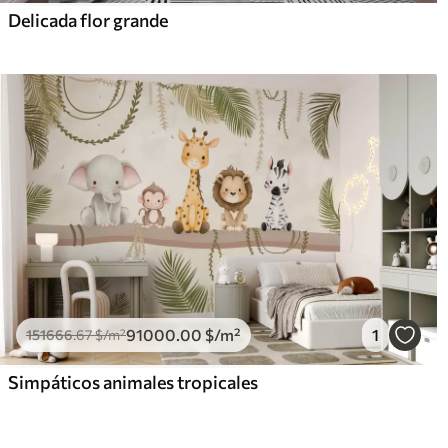
Delicada flor grande
91000
.00
$
/m²
1
151666
.67
$
/m²
Simpáticos animales tropicales