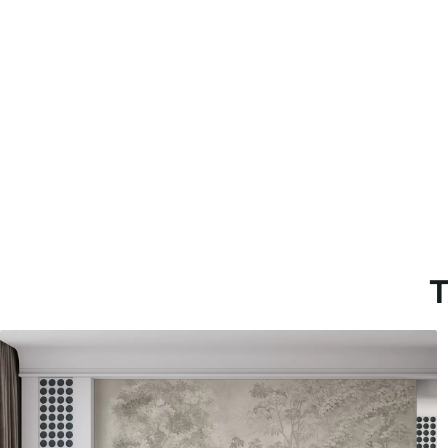
Materiales disponibles
Estándar
Premium
151666
.67
181666
.67
91000
.00
$
/m²
109000
.00
T