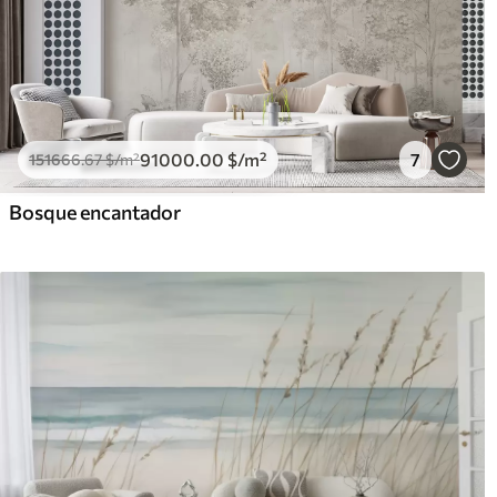
91000
.00
$
/m²
7
151666
.67
$
/m²
Bosque encantador