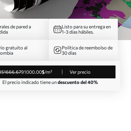
ales de pared a
Listo para su entrega en
dida
1-3 días hábiles.
ío gratuito al
Política de reembolso de
lombia
30 días
151666
.67
91000
.00
$
/m²
Ver precio
El precio indicado tiene un
descuento del 40%